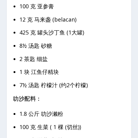
100 克 亚参膏
12 克 马来盏 (belacan)
425 克 罐头沙丁鱼 (1大罐)
8½ 汤匙 砂糖
2 茶匙 细盐
1 块 江鱼仔精块
7½ 汤匙 柠檬汁 (约2个柠檬)
叻沙配料：
1.8 公斤 叻沙濑粉
100 克 生菜 ( 1 棵 (切丝))