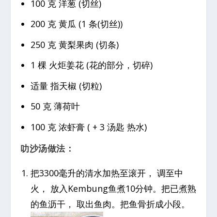
100 克 洋葱 (切丝)
200 克 黄瓜 (1 条(切丝))
250 克 黄梨果肉 (切条)
1 棵 火炬姜花 (花的部分，切碎)
适量 指天椒 (切粒)
50 克 薄荷叶
100 克 浓虾膏 ( + 3 汤匙 热水)
叻沙汤做法：
把3300毫升的清水加热至滚开， 调至中
火， 放入Kembung鱼煮10分钟。把已煮熟
的鱼沥干， 取出鱼肉。把鱼骨折成小段。