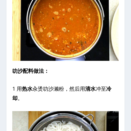
叻沙配料做法：
1 用
热水
汆烫叻沙濑粉，然后用
清水
冲至
冷
却
。