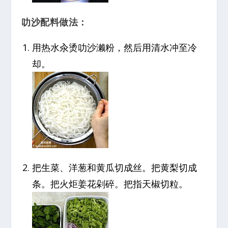
叻沙配料做法：
用热水汆烫叻沙濑粉，然后用清水冲至冷
却。
把生菜、洋葱和黄瓜切成丝。把黄梨切成
条。把火炬姜花剁碎。把指天椒切粒。