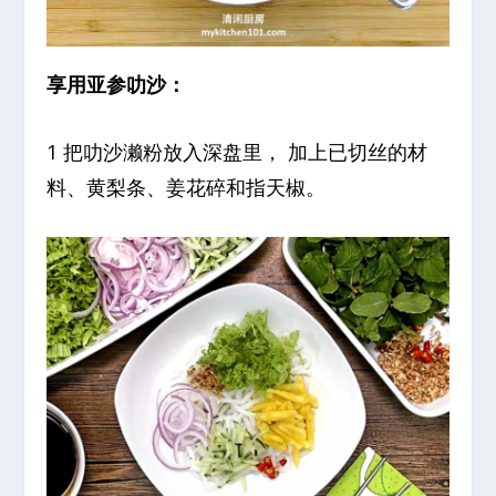
享用亚参叻沙：
1 把叻沙濑粉放入深盘里， 加上已切丝的材
料、黄梨条、姜花碎和指天椒。