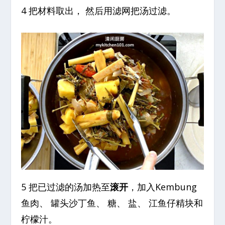
4 把材料取出， 然后用滤网把汤过滤。
5 把已过滤的汤加热至
滚开
，加入Kembung
鱼肉、 罐头沙丁鱼、 糖、 盐、 江鱼仔精块和
柠檬汁。