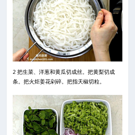
2 把生菜、洋葱和黄瓜切成丝。把黄梨切成
条。把火炬姜花剁碎。把指天椒切粒。