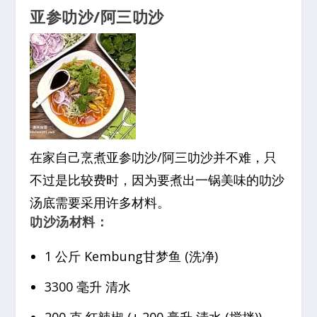
亚参叻沙/阿三叻沙
在家自己烹煮亚参叻沙/阿三叻沙并不难，只
不过是比较费时，因为要煮出一锅美味的叻沙
汤底需要采用许多材料。
叻沙汤材料：
1 公斤 Kembung甘梦鱼 (洗净)
3300 毫升 清水
200 克 红辣椒 (+ 200 毫升 清水 (搅拌))