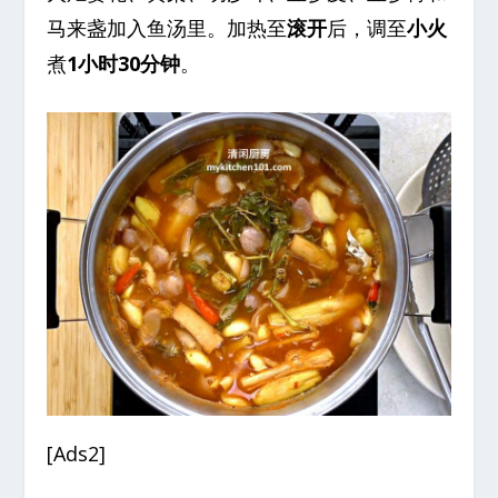
马来盏加入鱼汤里。加热至
滚开
后，调至
小火
煮
1小时30分钟
。
[Ads2]