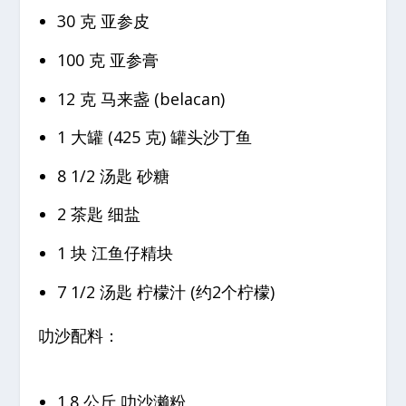
30 克 亚参皮
100 克 亚参膏
12 克 马来盏 (belacan)
1 大罐 (425 克) 罐头沙丁鱼
8 1/2 汤匙 砂糖
2 茶匙 细盐
1 块 江鱼仔精块
7 1/2 汤匙 柠檬汁 (约2个柠檬)
叻沙配料：
1.8 公斤 叻沙濑粉