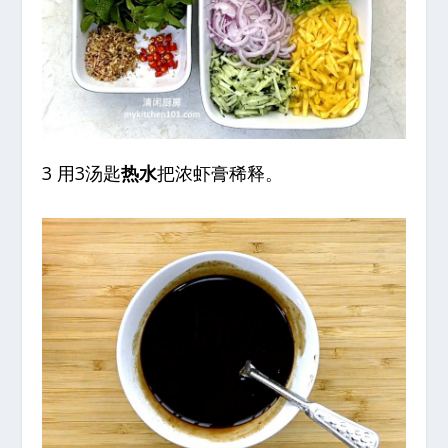
3 用3汤匙
热水
把浓虾膏稀释。