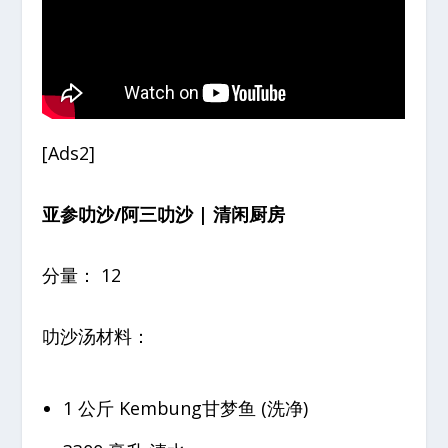
[Ads2]
亚参叻沙/阿三叻沙 | 清闲厨房
分量： 12
叻沙汤材料：
1 公斤 Kembung甘梦鱼 (洗净)