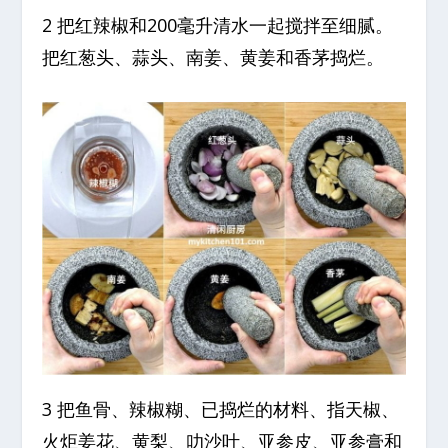
2 把红辣椒和200毫升清水一起搅拌至细腻。
把红葱头、蒜头、南姜、黄姜和香茅捣烂。
3 把鱼骨、辣椒糊、已捣烂的材料、指天椒、
火炬姜花、黄梨、叻沙叶、亚参皮、亚参膏和