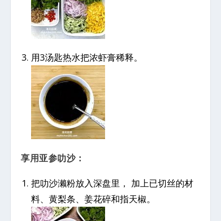
用3汤匙热水把浓虾膏稀释。
享用亚参叻沙：
把叻沙濑粉放入深盘里， 加上已切丝的材
料、黄梨条、姜花碎和指天椒。