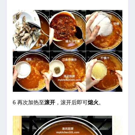
6 再次加热至
滚开
，滚开后即可
熄火
。