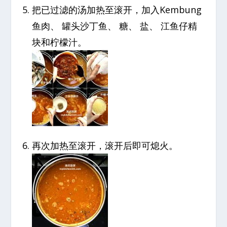
把已过滤的汤加热至滚开，加入Kembung
鱼肉、 罐头沙丁鱼、 糖、 盐、 江鱼仔精
块和柠檬汁。
再次加热至滚开，滚开后即可熄火。