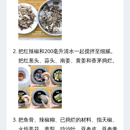
把红辣椒和200毫升清水一起搅拌至细腻。
把红葱头、蒜头、南姜、黄姜和香茅捣烂。
把鱼骨、辣椒糊、已捣烂的材料、指天椒、
火炬姜花、黄梨、叻沙叶、亚参皮、亚参膏