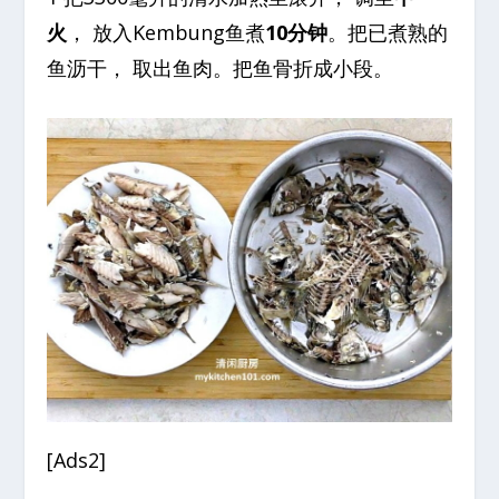
火
， 放入Kembung鱼煮
10分钟
。把已煮熟的
鱼沥干， 取出鱼肉。把鱼骨折成小段。
[Ads2]