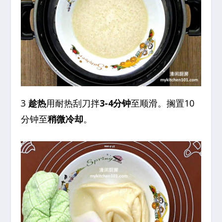
3
趁热
用耐热刮刀拌
3-4分钟
至顺滑。搁置10
分钟至
稍微冷却
。