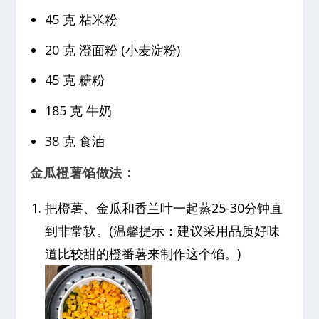
45 克 粘米粉
20 克 澄面粉 (小麦淀粉)
45 克 糖粉
185 克 牛奶
38 克 食油
金瓜橙薯馅做法：
把橙薯、金瓜和香兰叶一起蒸25-30分钟直
到非常软。(温馨提示：建议采用品质好味
道比较甜的橙番薯来制作这个馅。)