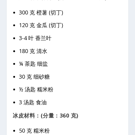
300 克 橙薯 (切丁)
120 克 金瓜 (切丁)
3-4 叶 香兰叶
180 克 清水
¼ 茶匙 细盐
30 克 细砂糖
½ 汤匙 糯米粉
3 汤匙 食油
冰皮材料：(分量：360 克)
50 克 糯米粉