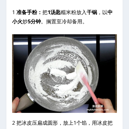
1
准备手粉：
把
1汤匙
糯米粉放入
干锅
，以
中
小火
炒
5分钟
。搁置至冷却备用。
2 把冰皮压扁成圆形，放上1个馅，用冰皮把