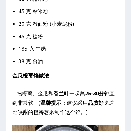
45 克 粘米粉
20 克 澄面粉 (小麦淀粉)
45 克 糖粉
185 克 牛奶
38 克 食油
金瓜橙薯馅做法：
1 把橙薯、金瓜和香兰叶一起蒸
25-30分钟
直
到非常软。(
温馨提示：
建议采用
品质好
味道
比较
甜
的橙番薯来制作这个馅。)