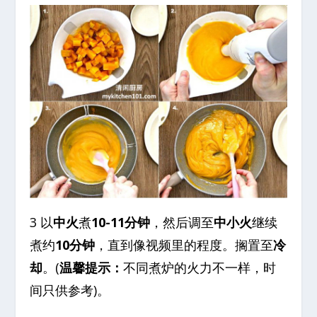
3 以
中火
煮
10-11分钟
，然后调至
中小火
继续
煮约
10分钟
，直到像视频里的程度。搁置至
冷
却
。(
温馨提示：
不同煮炉的火力不一样，时
间只供参考)。