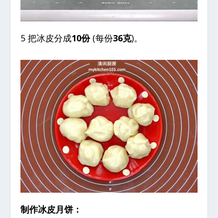
5 把冰皮分成
10份
(每份
36克
)。
制作冰皮月饼：