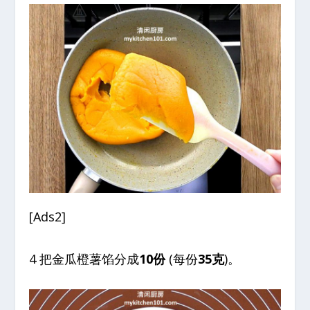
[Ads2]
4 把金瓜橙薯馅分成
10份
(每份
35克
)。