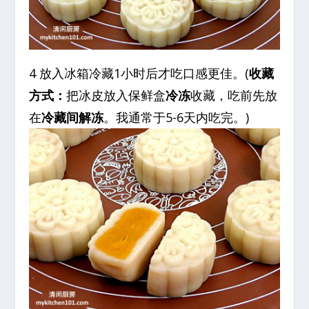
4 放入冰箱冷藏1小时后才吃口感更佳。(
收藏
方式：
把冰皮放入保鲜盒
冷冻
收藏，吃前先放
在
冷藏间解冻
。我通常于5-6天内吃完。)