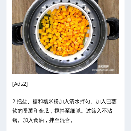
[Ads2]
2 把盐、糖和糯米粉加入清水拌匀。加入已蒸
软的番薯和金瓜，搅拌至细腻。过筛入不沾
锅。加入食油，拌至混合。