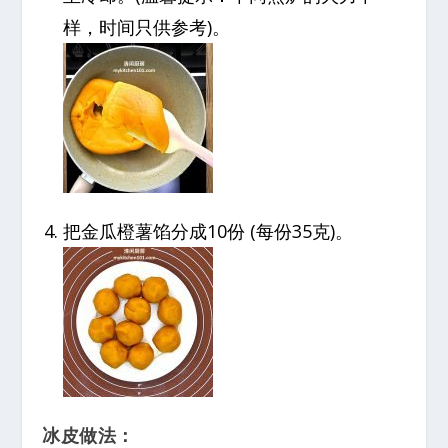
样，时间只供参考)。
把金瓜橙薯馅分成10份 (每份35克)。
冰皮做法：