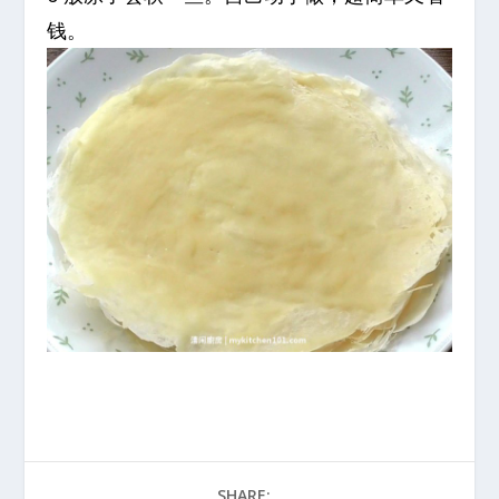
钱。
SHARE: