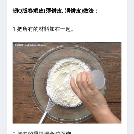
韧Q版春捲皮(薄饼皮, 润饼皮)做法：
1 把所有的材料加在一起。
2
均匀的搅拌混合成面糊。