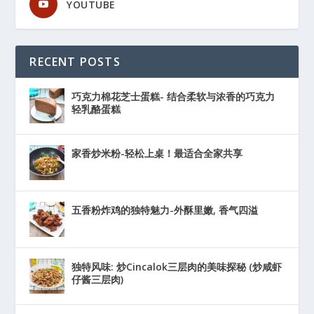
YOUTUBE
RECENT POSTS
巧克力棉花芝士蛋糕- 结合柔软与浓香的巧克力
轻乳酪蛋糕
家香炒米粉-轻松上桌！最适合全家共享
五香粉炸鸡的独特魅力-外酥里嫩, 香气四溢
独特风味: 炒Cincalok三层肉的美味探秘 (炒咸虾
仔酱三层肉)