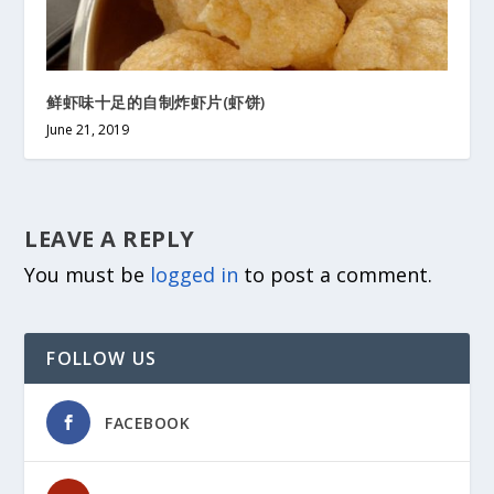
鲜虾味十足的自制炸虾片(虾饼)
June 21, 2019
LEAVE A REPLY
You must be
logged in
to post a comment.
FOLLOW US
FACEBOOK