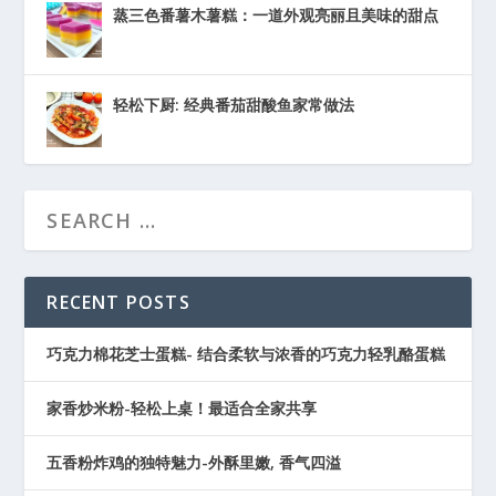
蒸三色番薯木薯糕：一道外观亮丽且美味的甜点
轻松下厨: 经典番茄甜酸鱼家常做法
RECENT POSTS
巧克力棉花芝士蛋糕- 结合柔软与浓香的巧克力轻乳酪蛋糕
家香炒米粉-轻松上桌！最适合全家共享
五香粉炸鸡的独特魅力-外酥里嫩, 香气四溢