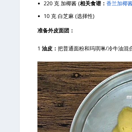
220 克 加椰酱 (
相关食谱：
香兰加椰
10 克 白芝麻 (选择性)
准备外皮面团：
1
油皮：
把普通面粉和玛琪琳/冷牛油混