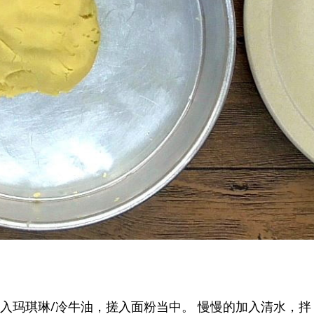
入玛琪琳/冷牛油，搓入面粉当中。 慢慢的加入清水，拌