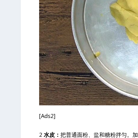
[Ads2]
2
水皮：
把普通面粉、盐和糖粉拌匀。加