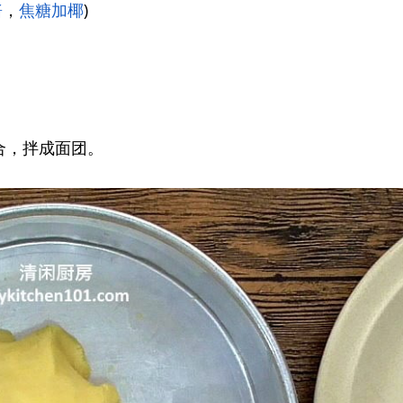
酱
，
焦糖加椰
)
合，拌成面团。