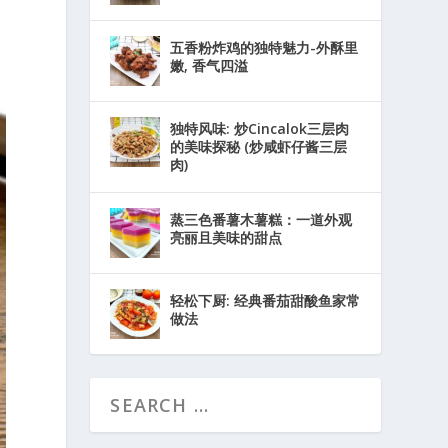
五香粉炸鸡的独特魅力-外酥里
嫩, 香气四溢
独特风味: 炒Cincalok三层肉
的美味探秘 (炒咸虾仔酱三层
肉)
蒸三色番薯木薯糕：一道外观
亮丽且美味的甜点
轻松下厨: 经典番茄甜酸鱼家常
做法