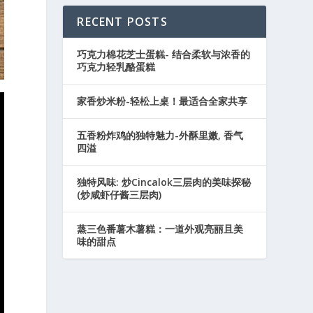
RECENT POSTS
巧克力棉花芝士蛋糕- 结合柔软与浓香的
巧克力轻乳酪蛋糕
家香炒米粉-轻松上桌！最适合全家共享
五香粉炸鸡的独特魅力-外酥里嫩, 香气
四溢
独特风味: 炒Cincalok三层肉的美味探秘
(炒咸虾仔酱三层肉)
蒸三色番薯木薯糕：一道外观亮丽且美
味的甜点