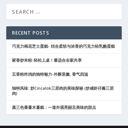
RECENT POSTS
巧克力棉花芝士蛋糕- 结合柔软与浓香的巧克力轻乳酪蛋糕
家香炒米粉-轻松上桌！最适合全家共享
五香粉炸鸡的独特魅力-外酥里嫩, 香气四溢
独特风味: 炒Cincalok三层肉的美味探秘 (炒咸虾仔酱三层
肉)
蒸三色番薯木薯糕：一道外观亮丽且美味的甜点