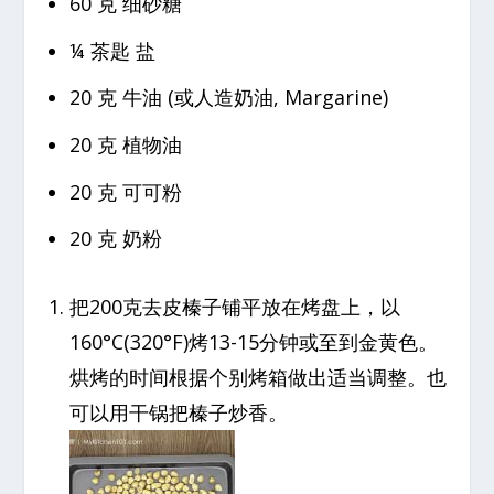
60 克 细砂糖
¼ 茶匙 盐
20 克 牛油 (或人造奶油, Margarine)
20 克 植物油
20 克 可可粉
20 克 奶粉
把200克去皮榛子铺平放在烤盘上，以
160°C(320°F)烤13-15分钟或至到金黄色。
烘烤的时间根据个别烤箱做出适当调整。也
可以用干锅把榛子炒香。