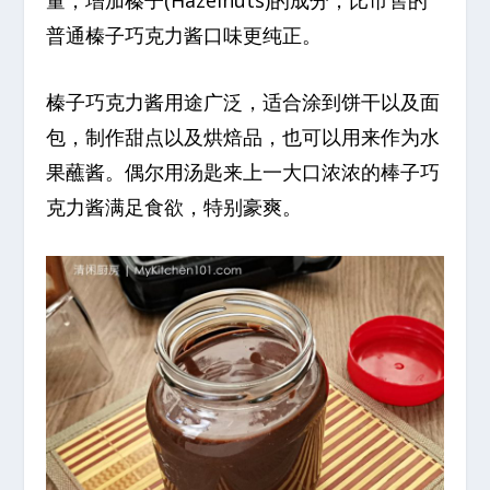
量，增加榛子(Hazelnuts)的成分，比市售的
普通榛子巧克力酱口味更纯正。
榛子巧克力酱用途广泛，适合涂到饼干以及面
包，制作甜点以及烘焙品，也可以用来作为水
果蘸酱。偶尔用汤匙来上一大口浓浓的棒子巧
克力酱满足食欲，特别豪爽。