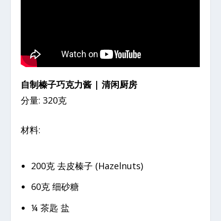
自制榛子巧克力酱 | 清闲厨房
分量: 320克
材料:
200克 去皮榛子 (Hazelnuts)
60克 细砂糖
¼ 茶匙 盐