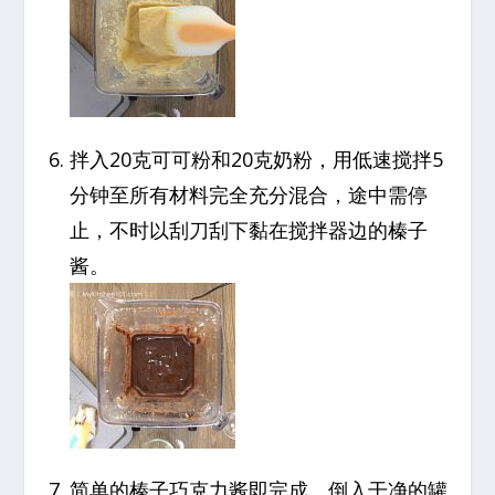
拌入20克可可粉和20克奶粉，用低速搅拌5
分钟至所有材料完全充分混合，途中需停
止，不时以刮刀刮下黏在搅拌器边的榛子
酱。
简单的榛子巧克力酱即完成。倒入干净的罐