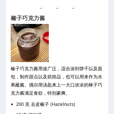
榛子巧克力酱
榛子巧克力酱用途广泛，适合涂到饼干以及面
包，制作甜点以及烘焙品，也可以用来作为水
果蘸酱。偶尔用汤匙来上一大口浓浓的棒子巧
克力酱满足食欲，特别豪爽。
200 克 去皮榛子 (Hazelnuts)