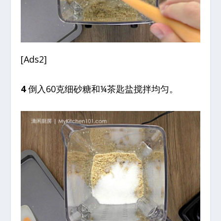
[Ads2]
4
倒入60克细砂糖和¼茶匙盐搅拌均匀。