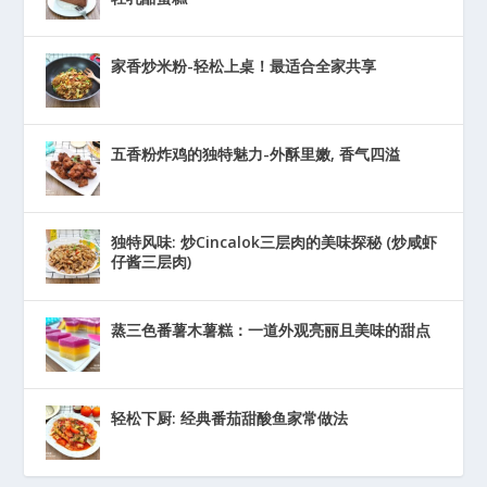
家香炒米粉-轻松上桌！最适合全家共享
五香粉炸鸡的独特魅力-外酥里嫩, 香气四溢
独特风味: 炒Cincalok三层肉的美味探秘 (炒咸虾
仔酱三层肉)
蒸三色番薯木薯糕：一道外观亮丽且美味的甜点
轻松下厨: 经典番茄甜酸鱼家常做法