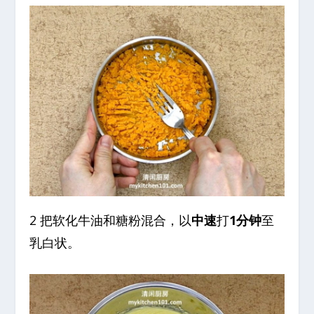
2 把软化牛油和糖粉混合，以
中速
打
1分钟
至
乳白状。