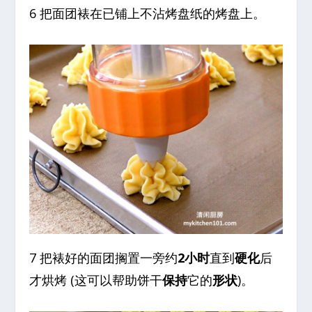
6 把面团裱在已铺上不沾烤盘纸的烤盘上。
7 把裱好的面团搁置一旁约
2小时
直到
硬化
后
才烘烤 (这可以帮助饼干
保持
它的
形状
)。