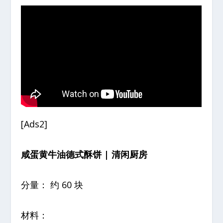
[Ads2]
咸蛋黄牛油德式酥饼 | 清闲厨房
分量： 约 60 块
材料：