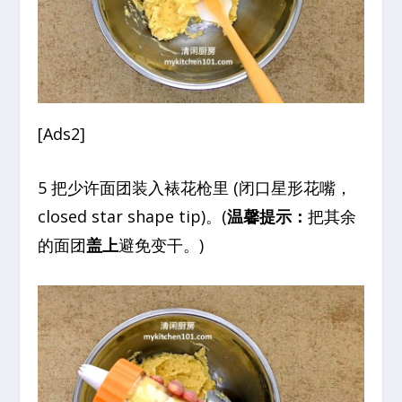
[Ads2]
5 把少许面团装入裱花枪里 (闭口星形花嘴，
closed star shape tip)。(
温馨提示：
把其余
的面团
盖上
避免变干。)