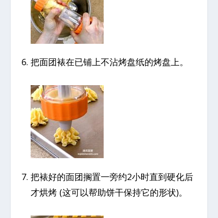
把面团裱在已铺上不沾烤盘纸的烤盘上。
把裱好的面团搁置一旁约2小时直到硬化后
才烘烤 (这可以帮助饼干保持它的形状)。