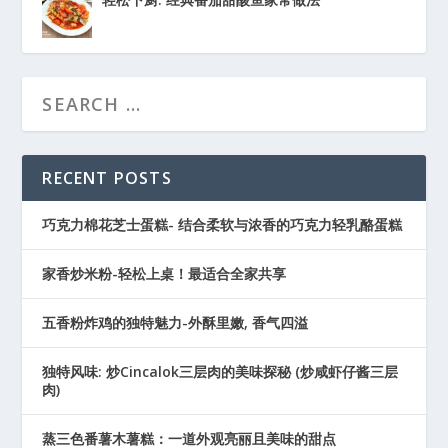
RECENT POSTS
巧克力棉花芝士蛋糕- 结合柔软与浓香的巧克力轻乳酪蛋糕
家香炒米粉-轻松上桌！最适合全家共享
五香粉炸鸡的独特魅力-外酥里嫩, 香气四溢
独特风味: 炒Cincalok三层肉的美味探秘 (炒咸虾仔酱三层
肉)
蒸三色番薯木薯糕：一道外观亮丽且美味的甜点