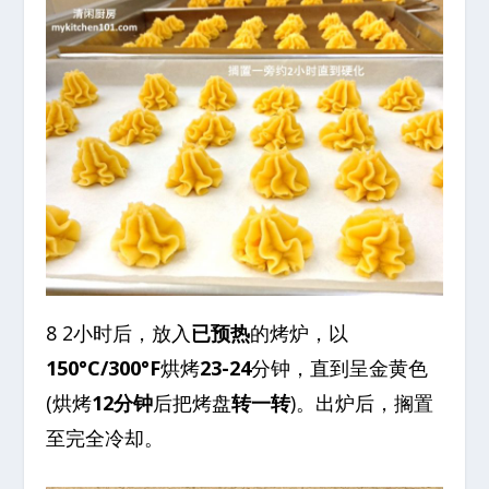
8 2小时后，放入
已预热
的烤炉，以
150°C/300°F
烘烤
23-24
分钟，直到呈金黄色
(烘烤
12分钟
后把烤盘
转一转
)。出炉后，搁置
至完全冷却。