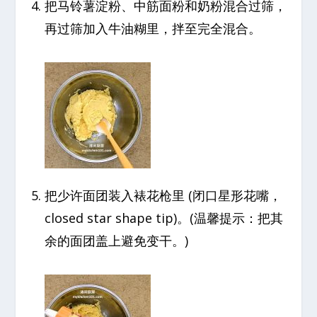
把马铃薯淀粉、中筋面粉和奶粉混合过筛，
再过筛加入牛油糊里，拌至完全混合。
把少许面团装入裱花枪里 (闭口星形花嘴，
closed star shape tip)。(温馨提示：把其
余的面团盖上避免变干。)