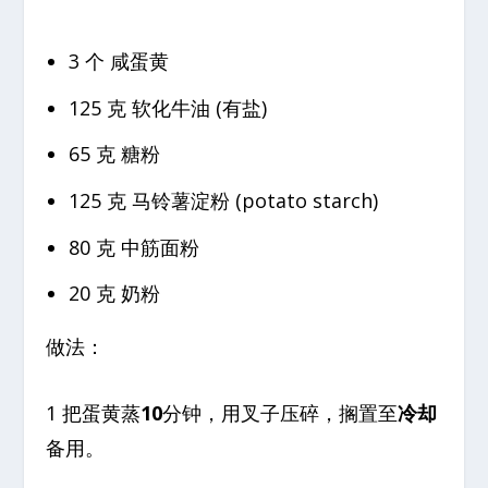
3 个 咸蛋黄
125 克 软化牛油 (有盐)
65 克 糖粉
125 克 马铃薯淀粉 (potato starch)
80 克 中筋面粉
20 克 奶粉
做法：
1 把蛋黄蒸
10
分钟，用叉子压碎，搁置至
冷却
备用。