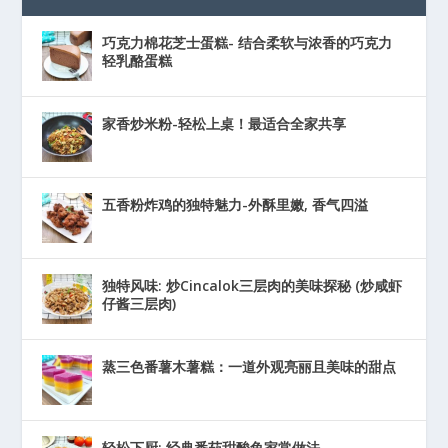
巧克力棉花芝士蛋糕- 结合柔软与浓香的巧克力
轻乳酪蛋糕
家香炒米粉-轻松上桌！最适合全家共享
五香粉炸鸡的独特魅力-外酥里嫩, 香气四溢
独特风味: 炒Cincalok三层肉的美味探秘 (炒咸虾
仔酱三层肉)
蒸三色番薯木薯糕：一道外观亮丽且美味的甜点
轻松下厨: 经典番茄甜酸鱼家常做法