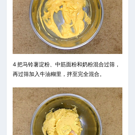
4 把马铃薯淀粉、中筋面粉和奶粉混合过筛，
再过筛加入牛油糊里，拌至完全混合。