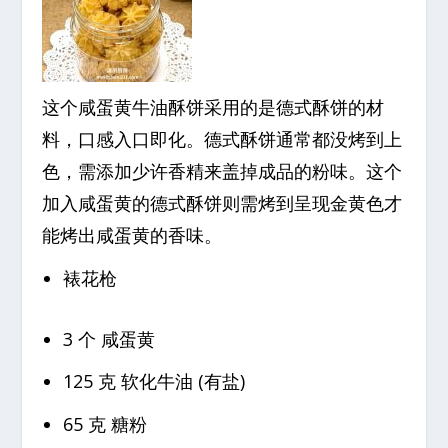
这个咸蛋黄牛油酥饼采用的是德式酥饼的材
料，口感入口即化。德式酥饼通常都没烤到上
色，需添加少许香精来盖掉成品的粉味。这个
加入咸蛋黄的德式酥饼则需烤到呈现金黄色才
能烤出咸蛋黄的香味。
裱花枪
3 个 咸蛋黄
125 克 软化牛油 (有盐)
65 克 糖粉