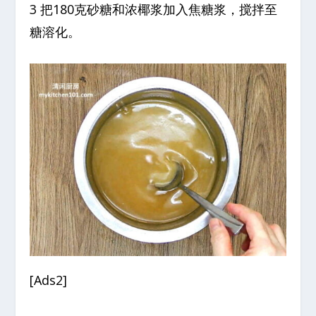
3 把180克砂糖和浓椰浆加入焦糖浆，搅拌至
糖溶化。
[Ads2]