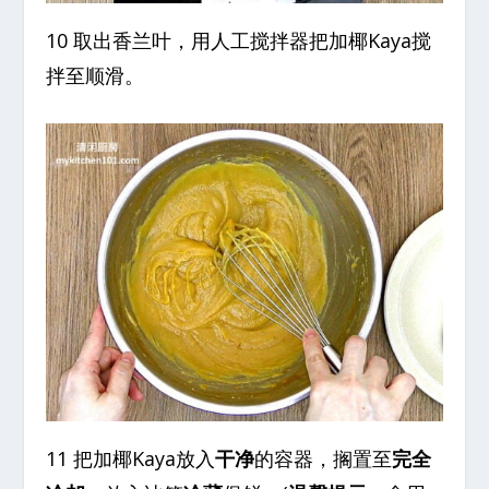
10 取出香兰叶，用人工搅拌器把加椰Kaya搅
拌至顺滑。
11 把加椰Kaya放入
干净
的容器，搁置至
完全