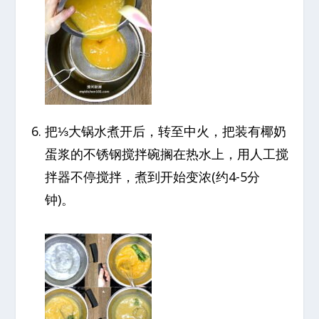
把⅓大锅水煮开后，转至中火，把装有椰奶
蛋浆的不锈钢搅拌碗搁在热水上，用人工搅
拌器不停搅拌，煮到开始变浓(约4-5分
钟)。