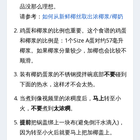
品没那么理想。
请参考：
如何从新鲜椰丝取出浓椰浆/椰奶
鸡蛋和椰浆的比例也重要。这个食谱的鸡蛋
和椰浆的比例是：1个Size A蛋对约57毫升
椰浆。如果椰浆分量较少，加椰也会比较不
顺滑。
装有椰奶蛋浆的不锈钢搅拌碗底部
不要
碰到
下面的热水，这样才不会太热。
当煮到像视频里的浓稠度后，
马上
转至小
火，
不要
煮到
太浓稠
。
提前
把锅盖绑上一块布(避免倒汗水滴入)，
因为转至小火后就要马上把加椰盖上。