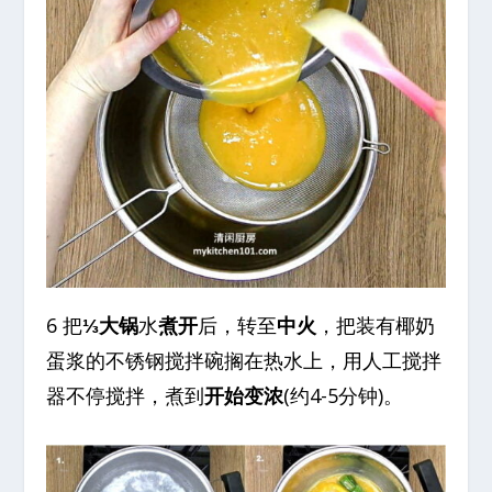
6 把
⅓大锅
水
煮开
后，转至
中火
，把装有椰奶
蛋浆的不锈钢搅拌碗搁在热水上，用人工搅拌
器不停搅拌，煮到
开始变浓
(约4-5分钟)。