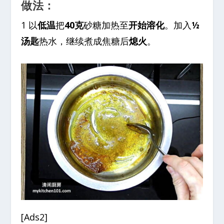
做法：
1 以
低温
把
40克
砂糖加热至
开始溶化
。加入
½
汤匙
热水，继续煮成焦糖后
熄火
。
[Ads2]