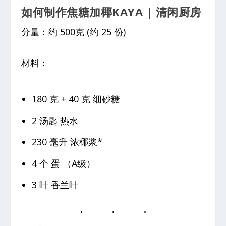
如何制作焦糖加椰KAYA | 清闲厨房
分量：约 500克 (约 25 份)
材料：
180 克 + 40 克 细砂糖
2 汤匙 热水
230 毫升 浓椰浆*
4 个 蛋 （A级）
3 叶 香兰叶