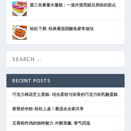
蒸三色番薯木薯糕：一道外观亮丽且美味的甜点
轻松下厨: 经典番茄甜酸鱼家常做法
RECENT POSTS
巧克力棉花芝士蛋糕- 结合柔软与浓香的巧克力轻乳酪蛋糕
家香炒米粉-轻松上桌！最适合全家共享
五香粉炸鸡的独特魅力-外酥里嫩, 香气四溢