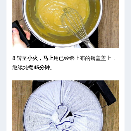
8 转至
小火
，
马上
用已经绑上布的锅盖盖上，
继续炖煮
45分钟
。