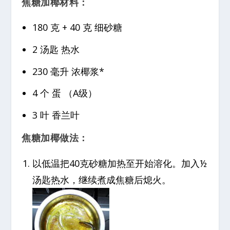
焦糖加椰材料：
180 克 + 40 克 细砂糖
2 汤匙 热水
230 毫升 浓椰浆*
4 个 蛋 （A级）
3 叶 香兰叶
焦糖加椰做法：
以低温把40克砂糖加热至开始溶化。加入½
汤匙热水，继续煮成焦糖后熄火。