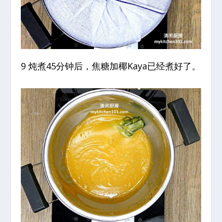
9 炖煮45分钟后，焦糖加椰Kaya已经煮好了。