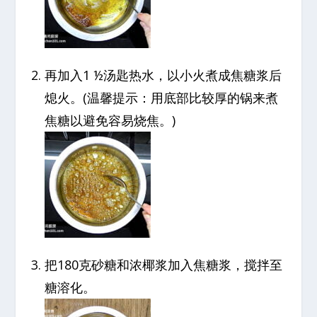
再加入1 ½汤匙热水，以小火煮成焦糖浆后
熄火。(温馨提示：用底部比较厚的锅来煮
焦糖以避免容易烧焦。)
把180克砂糖和浓椰浆加入焦糖浆，搅拌至
糖溶化。