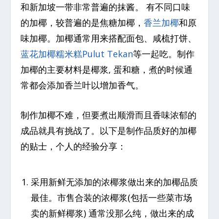
和新加坡一带非常普遍的抹酱。 有不同口味
的加椰，较普遍的是焦糖加椰，
香兰加椰
和原
味加椰。加椰通常用来搭配面包、咸梳打饼、
蓝花加椰糯米糕Pulut Tekan
等一起吃。制作
加椰的主要材料是椰浆, 蛋和糖，煮的时候通
常都会添加香兰叶以增加香气。
制作加椰不难，但要煮出顺滑而且香味浓郁的
成品就具有挑战了。以下是制作品质好的加椰
的贴士，个人的经验分享：
采用新鲜无添加的浓椰浆做出来的加椰品质
最佳。市售合装的浓椰浆(包括一些菜市场
卖的新鲜椰浆) 通常没那么纯，做出来的成