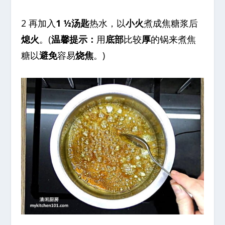
2 再加入
1 ½汤匙
热水，以
小火
煮成焦糖浆后
熄火
。(
温馨提示：
用
底部
比较
厚
的锅来煮焦
糖以
避免
容易
烧焦
。)