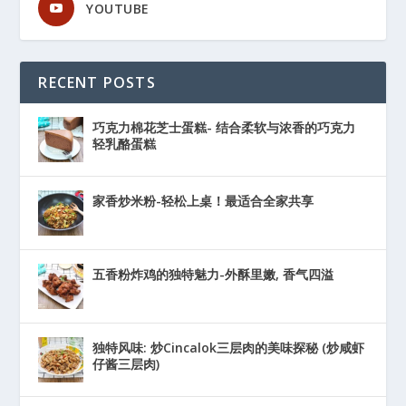
YOUTUBE
RECENT POSTS
巧克力棉花芝士蛋糕- 结合柔软与浓香的巧克力
轻乳酪蛋糕
家香炒米粉-轻松上桌！最适合全家共享
五香粉炸鸡的独特魅力-外酥里嫩, 香气四溢
独特风味: 炒Cincalok三层肉的美味探秘 (炒咸虾
仔酱三层肉)