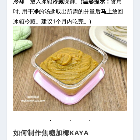
冷却
。放入冰箱
冷藏
保鲜。(
温馨提示：
食用
时, 用
干净
的汤匙取出所需的分量后
马上
放回
冰箱冷藏。建议1个月内吃完。)
如何制作焦糖加椰KAYA