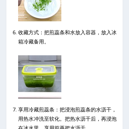
收藏方式：把煎蕊条和水放入容器，放入冰
箱冷藏备用。
享用冷藏煎蕊条：把浸泡煎蕊条的水沥干，
用热水冲洗至软化。把热水沥干后，再浸泡
在冰水里。享用前再把水沥干。