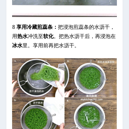
8
享用冷藏煎蕊条：
把浸泡煎蕊条的水沥干，
用
热水
冲洗至
软化
。把热水沥干后，再浸泡在
冰水
里。享用前再把水沥干。