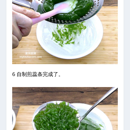
6 自制煎蕊条完成了。