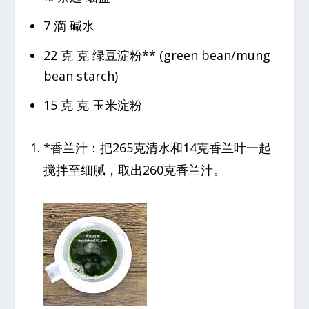
7 滴 碱水
22 克 克 绿豆淀粉** (green bean/mung
bean starch)
15 克 克 玉米淀粉
*香兰汁：把265克清水和14克香兰叶一起
搅拌至细腻，取出260克香兰汁。