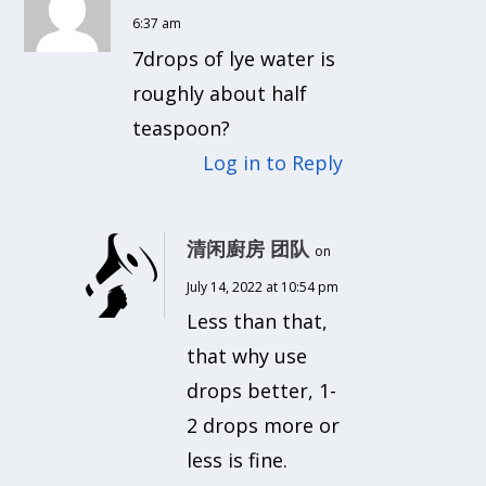
6:37 am
7drops of lye water is
roughly about half
teaspoon?
Log in to Reply
清闲廚房 团队
on
July 14, 2022 at 10:54 pm
Less than that,
that why use
drops better, 1-
2 drops more or
less is fine.