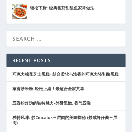
轻松下厨: 经典番茄甜酸鱼家常做法
RECENT POSTS
巧克力棉花芝士蛋糕- 结合柔软与浓香的巧克力轻乳酪蛋糕
家香炒米粉-轻松上桌！最适合全家共享
五香粉炸鸡的独特魅力-外酥里嫩, 香气四溢
独特风味: 炒Cincalok三层肉的美味探秘 (炒咸虾仔酱三层
肉)