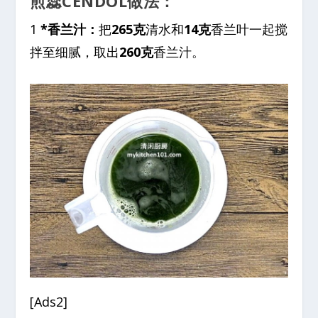
煎蕊CENDOL做法：
1
*香兰汁：
把
265克
清水和
14克
香兰叶一起搅
拌至细腻，取出
260克
香兰汁。
[Ads2]