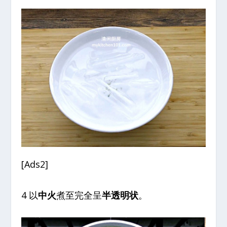
[Ads2]
4 以
中火
煮至完全呈
半透明状
。