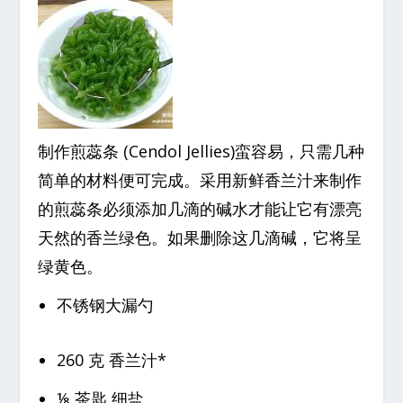
制作煎蕊条 (Cendol Jellies)蛮容易，只需几种
简单的材料便可完成。采用新鲜香兰汁来制作
的煎蕊条必须添加几滴的碱水才能让它有漂亮
天然的香兰绿色。如果删除这几滴碱，它将呈
绿黄色。
不锈钢大漏勺
260 克 香兰汁*
⅛ 茶匙 细盐