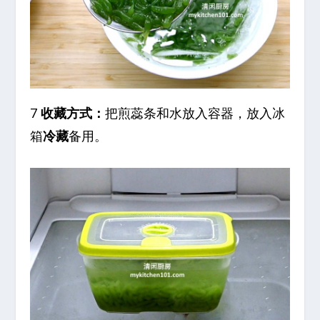
7
收藏方式：
把煎蕊条和水放入容器，放入冰
箱
冷藏
备用。