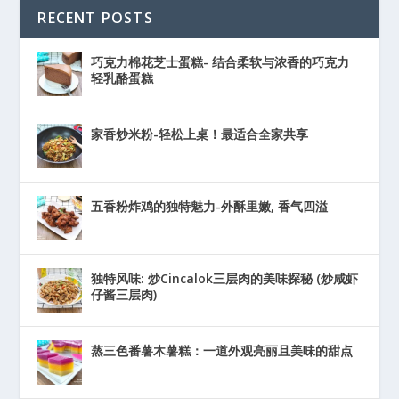
RECENT POSTS
巧克力棉花芝士蛋糕- 结合柔软与浓香的巧克力
轻乳酪蛋糕
家香炒米粉-轻松上桌！最适合全家共享
五香粉炸鸡的独特魅力-外酥里嫩, 香气四溢
独特风味: 炒Cincalok三层肉的美味探秘 (炒咸虾
仔酱三层肉)
蒸三色番薯木薯糕：一道外观亮丽且美味的甜点