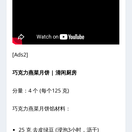
[Ads2]
巧克力燕菜月饼 | 清闲厨房
分量：4 个 (每个125 克)
巧克力燕菜月饼馅材料：
25 克 去皮绿豆 (浸泡3小时，沥干)