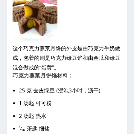
这个巧克力燕菜月饼的外皮是由巧克力牛奶做
成，包着的则是巧克力绿豆馅和由金瓜和绿豆
混合做成的”蛋黄”。
巧克力燕菜月饼馅材料：
25 克 去皮绿豆 (浸泡3小时，沥干)
1 汤匙 可可粉
2 汤匙 热水
¹⁄₁₆ 茶匙 细盐