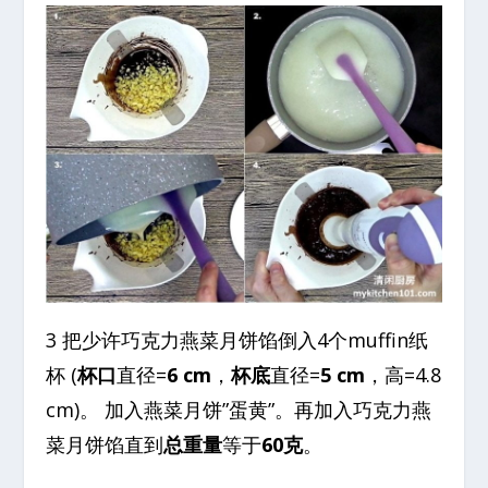
3 把少许巧克力燕菜月饼馅倒入4个muffin纸
杯 (
杯口
直径=
6 cm
，
杯底
直径=
5 cm
，高=4.8
cm)。 加入燕菜月饼”蛋黄”。再加入巧克力燕
菜月饼馅直到
总重量
等于
60克
。