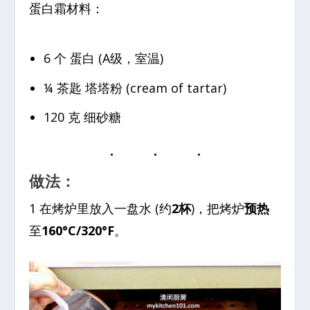
蛋白霜材料：
6 个 蛋白 (A级，室温)
¼ 茶匙 塔塔粉 (cream of tartar)
120 克 细砂糖
做法：
1 在烤炉里放入一盘水 (约
2杯
)，把烤炉
预热
至
160°C/320°F
。