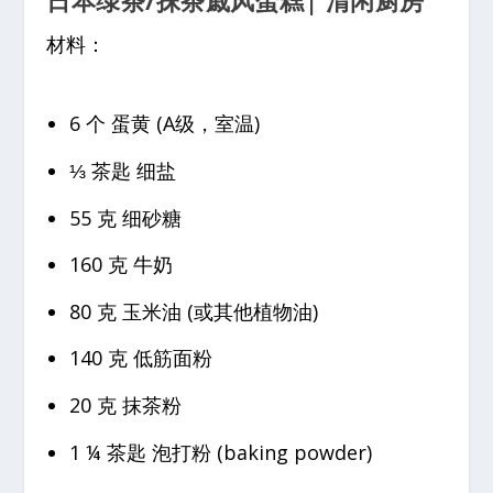
日本绿茶/
抹茶戚风蛋糕| 清闲厨房
材料：
6 个 蛋黄 (A级，室温)
⅓ 茶匙 细盐
55 克 细砂糖
160 克 牛奶
80 克 玉米油 (或其他植物油)
140 克 低筋面粉
20 克 抹茶粉
1 ¼ 茶匙 泡打粉 (baking powder)