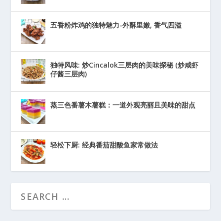
五香粉炸鸡的独特魅力-外酥里嫩, 香气四溢
独特风味: 炒Cincalok三层肉的美味探秘 (炒咸虾
仔酱三层肉)
蒸三色番薯木薯糕：一道外观亮丽且美味的甜点
轻松下厨: 经典番茄甜酸鱼家常做法