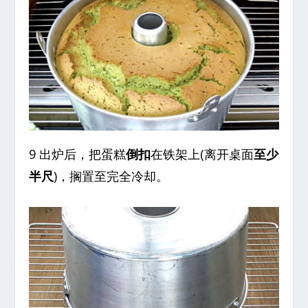
9 出炉后，把蛋糕
倒扣
在铁架上(离开桌面
至少
半尺
)，搁置至完全冷却。