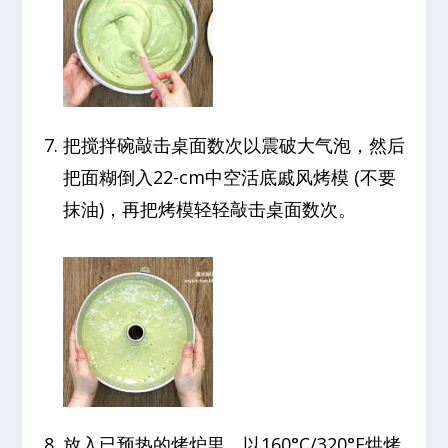
把搅拌碗敲击桌面数次以震破大气泡，然后
把面糊倒入22-cm中空活底戚风烤模 (不要
抹油)，再把烤模轻轻敲击桌面数次。
放入已预热的烤炉里，以160°C/320°F烘烤