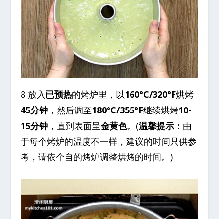
8 放入
已预热
的烤炉里，以
160°C/320°F
烘烤
45分钟
，然后调至
180°C/355°F
继续烘烤
10-
15分钟
，直到表面呈
金黄色
。(
温馨提示：
由
于每个烤炉的温度不一样，建议的时间只供参
考，请依个自的烤炉调整烘烤的时间。)