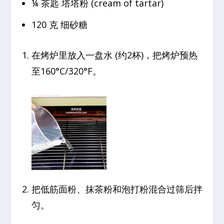
¼ 茶匙 塔塔粉 (cream of tartar)
120 克 细砂糖
在烤炉里放入一盘水 (约2杯)，把烤炉预热
至160°C/320°F。
把低筋面粉、抹茶粉和泡打粉混合过筛后拌
匀。