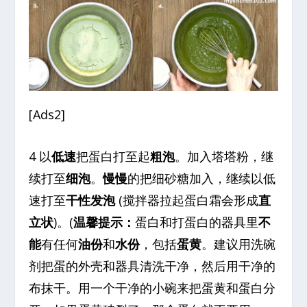
[Ads2]
4 以
低速
把蛋白打至起
粗泡
。加入塔塔粉，继
续打至
细泡
。
慢慢
的把细砂糖加入，继续以低
速打至
干性发泡
(搅拌器拉起蛋白霜会形成
直
立状
)。(
温馨提示：
蛋白和打蛋白的器具里
不
能
有任何
油份
和
水份
，包括
蛋黄
。建议用洗碗
剂把蛋的外壳和器具清洗干净，然后用干净的
布抹干。用一个干净的小碗来把蛋黄和蛋白分