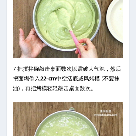
7 把搅拌碗敲击桌面数次以震破大气泡，然后
把面糊倒入
22-cm
中空活底戚风烤模 (
不要
抹
油)，再把烤模轻轻敲击桌面数次。