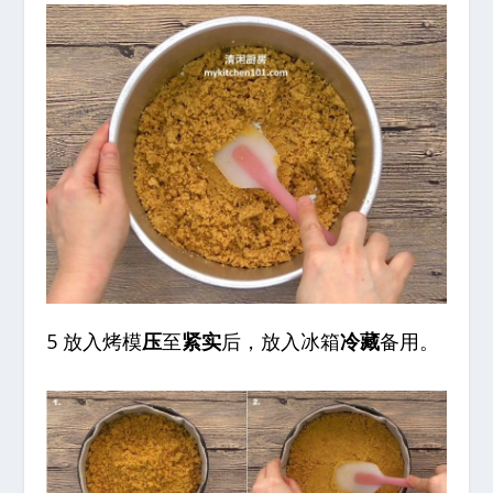
5 放入烤模
压
至
紧实
后，放入冰箱
冷藏
备用。