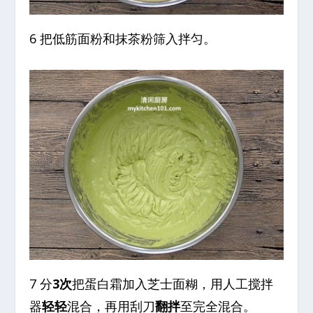
6 把低筋面粉和抹茶粉筛入拌匀。
7 分
3次
把蛋白霜加入芝士面糊，用人工搅拌
器
轻轻
混合，再用刮刀
翻拌
至完全混合。