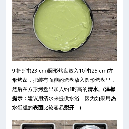
9 把9吋(23-cm)圆形烤盘放入10吋(25-cm)方
形烤盘，把装有面糊的烤盘放入圆形烤盘里，
然后在方形烤盘里加入约
1吋
高的
清水
。(
温馨
提示：
建议用清水来提供水浴，因为如果用
热
水
蛋糕的
表面
比较容易
裂开
。)