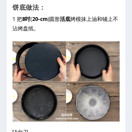
饼底做法：
1 把
8吋
(
20-cm
)圆形
活底
烤模抹上油和铺上不
沾烤盘纸。
[Ads2]