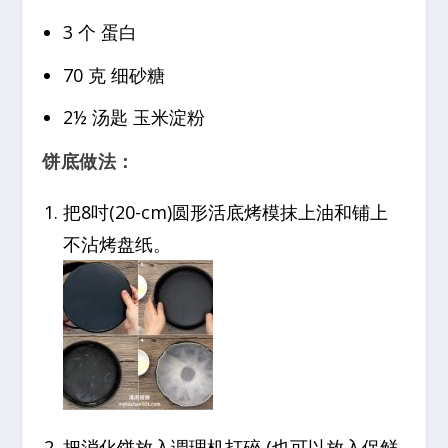
3 个 蛋白
70 克 细砂糖
2½ 汤匙 玉米淀粉
饼底做法：
把8吋(20-cm)圆形活底烤模抹上油和铺上
不沾烤盘纸。
把消化饼放入调理机打碎 (也可以放入保鲜