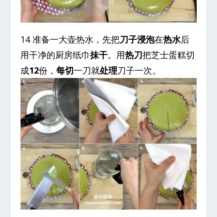
14 准备一大壶热水，先把
刀子浸泡
在
热水
后
用干净的厨房纸巾
抹干
。用
热刀
把芝士蛋糕切
成
12
份，
每切
一刀就
处理
刀子一次。