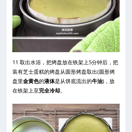
11 取出水浴，把烤盘放在铁架上5分钟后，把
装有芝士蛋糕的烤盘从圆形烤盘取出(圆形烤
盘里
金黄色
的
液体
是从饼底流出的
牛油
)，放
在铁架上至
完全冷却
。