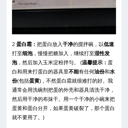
2
蛋白霜：
把蛋白放入
干净
的搅拌碗，以
低速
打至
细泡
，慢慢把糖加入，继续打至
湿性发
泡
，然后加入玉米淀粉拌匀。 (
温馨提示：
蛋
白和用来打蛋白的器具里
不能
有任何
油份
和
水
份
(包括
蛋黄
)，不然蛋白霜就很难打的好。我
通常会用洗碗剂把蛋的外壳和器具清洗干净，
然后用干净的布抹干。用一个干净的小碗来把
蛋黄和蛋白分开，如果蛋黄破裂了，那个蛋白
就不要用了。)