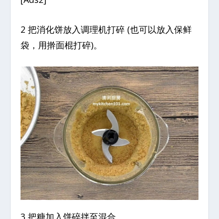
2 把消化饼放入调理机打碎 (也可以放入保鲜
袋，用擀面棍打碎)。
3 把糖加入饼碎拌至混合。