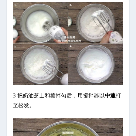
3 把奶油芝士和糖拌匀后，用搅拌器以
中速
打
至松发。