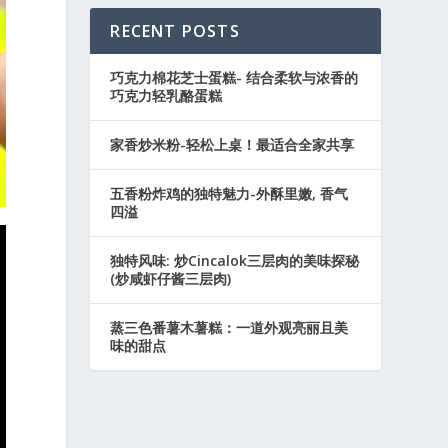
RECENT POSTS
巧克力棉花芝士蛋糕- 结合柔软与浓香的
巧克力轻乳酪蛋糕
家香炒米粉-轻松上桌！最适合全家共享
五香粉炸鸡的独特魅力-外酥里嫩, 香气
四溢
独特风味: 炒Cincalok三层肉的美味探秘
(炒咸虾仔酱三层肉)
蒸三色番薯木薯糕：一道外观亮丽且美
味的甜点