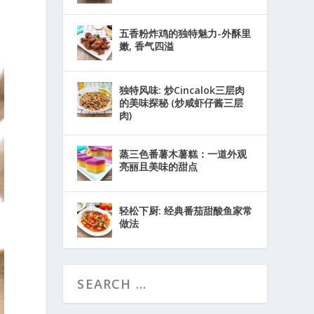
五香粉炸鸡的独特魅力-外酥里
嫩, 香气四溢
独特风味: 炒Cincalok三层肉
的美味探秘 (炒咸虾仔酱三层
肉)
蒸三色番薯木薯糕：一道外观
亮丽且美味的甜点
轻松下厨: 经典番茄甜酸鱼家常
做法