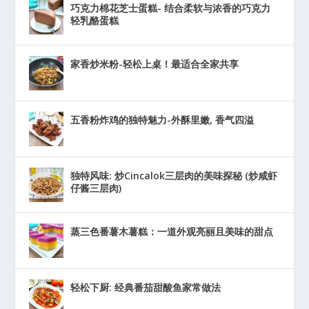
巧克力棉花芝士蛋糕- 结合柔软与浓香的巧克力
轻乳酪蛋糕
家香炒米粉-轻松上桌！最适合全家共享
五香粉炸鸡的独特魅力-外酥里嫩, 香气四溢
独特风味: 炒Cincalok三层肉的美味探秘 (炒咸虾
仔酱三层肉)
蒸三色番薯木薯糕：一道外观亮丽且美味的甜点
轻松下厨: 经典番茄甜酸鱼家常做法