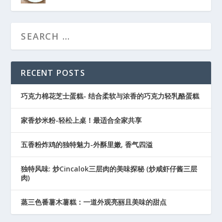
RECENT POSTS
巧克力棉花芝士蛋糕- 结合柔软与浓香的巧克力轻乳酪蛋糕
家香炒米粉-轻松上桌！最适合全家共享
五香粉炸鸡的独特魅力-外酥里嫩, 香气四溢
独特风味: 炒Cincalok三层肉的美味探秘 (炒咸虾仔酱三层
肉)
蒸三色番薯木薯糕：一道外观亮丽且美味的甜点