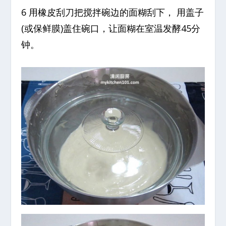
6 用橡皮刮刀把搅拌碗边的面糊刮下， 用盖子
(或保鲜膜)盖住碗口，让面糊在室温发酵45分
钟。