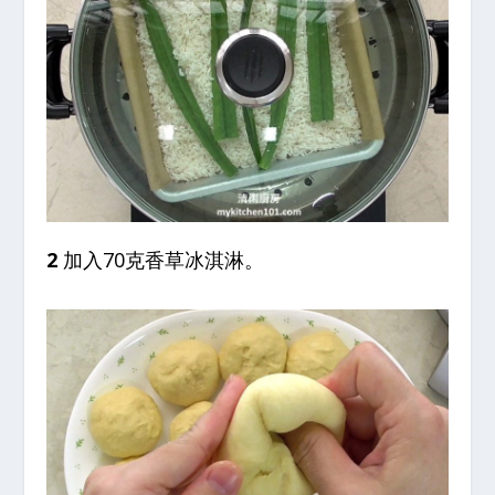
2
加入70克香草冰淇淋。