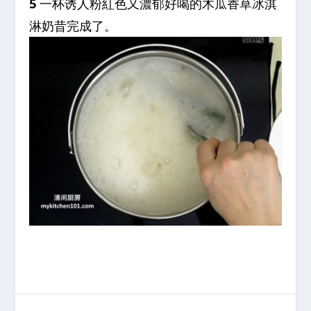
5
一杯诱人粉紅色又濃郁好喝的木瓜香草冰淇
淋奶昔完成了。