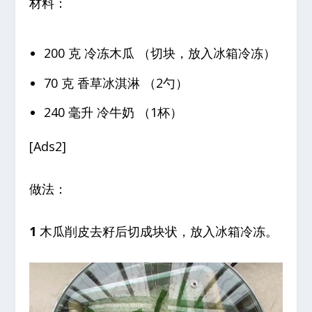
材料：
200 克 冷冻木瓜 （切块，放入冰箱冷冻）
70 克 香草冰淇淋 （2勺）
240 毫升 冷牛奶 （1杯）
[Ads2]
做法：
1
木瓜削皮去籽后切成块状，放入冰箱冷冻。