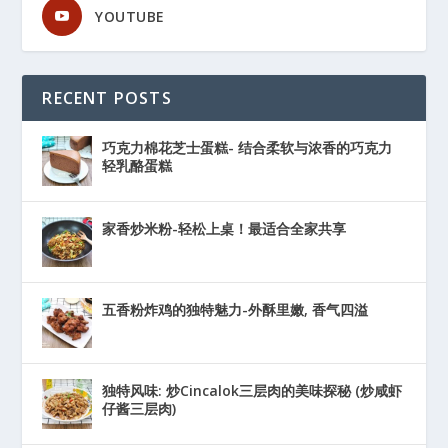
YOUTUBE
RECENT POSTS
巧克力棉花芝士蛋糕- 结合柔软与浓香的巧克力
轻乳酪蛋糕
家香炒米粉-轻松上桌！最适合全家共享
五香粉炸鸡的独特魅力-外酥里嫩, 香气四溢
独特风味: 炒Cincalok三层肉的美味探秘 (炒咸虾
仔酱三层肉)