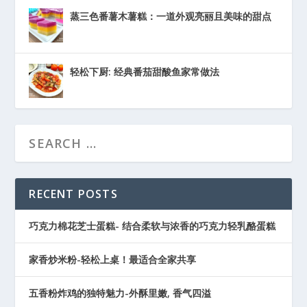
蒸三色番薯木薯糕：一道外观亮丽且美味的甜点
轻松下厨: 经典番茄甜酸鱼家常做法
RECENT POSTS
巧克力棉花芝士蛋糕- 结合柔软与浓香的巧克力轻乳酪蛋糕
家香炒米粉-轻松上桌！最适合全家共享
五香粉炸鸡的独特魅力-外酥里嫩, 香气四溢