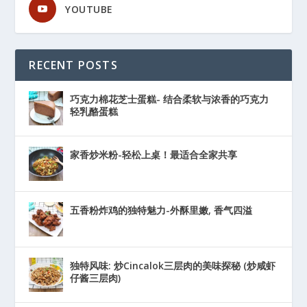
YOUTUBE
RECENT POSTS
巧克力棉花芝士蛋糕- 结合柔软与浓香的巧克力
轻乳酪蛋糕
家香炒米粉-轻松上桌！最适合全家共享
五香粉炸鸡的独特魅力-外酥里嫩, 香气四溢
独特风味: 炒Cincalok三层肉的美味探秘 (炒咸虾
仔酱三层肉)