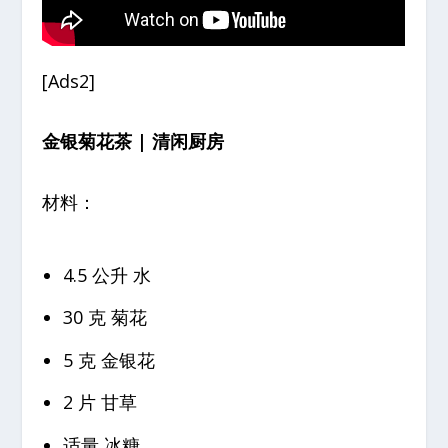
[Ads2]
金银菊花茶 | 清闲厨房
材料：
4.5 公升 水
30 克 菊花
5 克 金银花
2 片 甘草
适量 冰糖