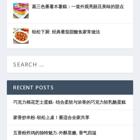
蒸三色番薯木薯糕：一道外观亮丽且美味的甜点
轻松下厨: 经典番茄甜酸鱼家常做法
RECENT POSTS
巧克力棉花芝士蛋糕- 结合柔软与浓香的巧克力轻乳酪蛋糕
家香炒米粉-轻松上桌！最适合全家共享
五香粉炸鸡的独特魅力-外酥里嫩, 香气四溢