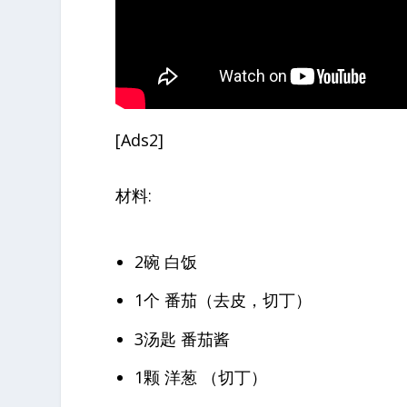
[Ads2]
材料:
2碗 白饭
1个 番茄（去皮，切丁）
3汤匙 番茄酱
1颗 洋葱 （
切丁）