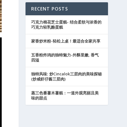
RECENT POSTS
巧克力棉花芝士蛋糕- 结合柔软与浓香的
巧克力轻乳酪蛋糕
家香炒米粉-轻松上桌！最适合全家共享
五香粉炸鸡的独特魅力-外酥里嫩, 香气
四溢
独特风味: 炒Cincalok三层肉的美味探秘
(炒咸虾仔酱三层肉)
蒸三色番薯木薯糕：一道外观亮丽且美
味的甜点