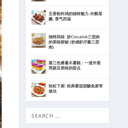
五香粉炸鸡的独特魅力-外酥里
嫩, 香气四溢
独特风味: 炒Cincalok三层肉
的美味探秘 (炒咸虾仔酱三层
肉)
蒸三色番薯木薯糕：一道外观
亮丽且美味的甜点
轻松下厨: 经典番茄甜酸鱼家常
做法