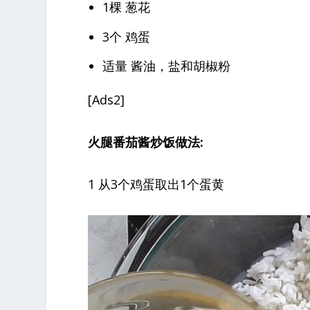
1棵 葱花
3个 鸡蛋
适量 酱油，盐和胡椒粉
[Ads2]
火腿番茄酱炒饭做法:
1 从3个鸡蛋取出1个蛋黄