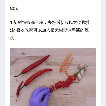
做法:
1
新鲜辣椒洗干净，去籽后切段以方便搅拌。
注: 喜欢吃辣可以加入指天椒以调整酱的辣
度。