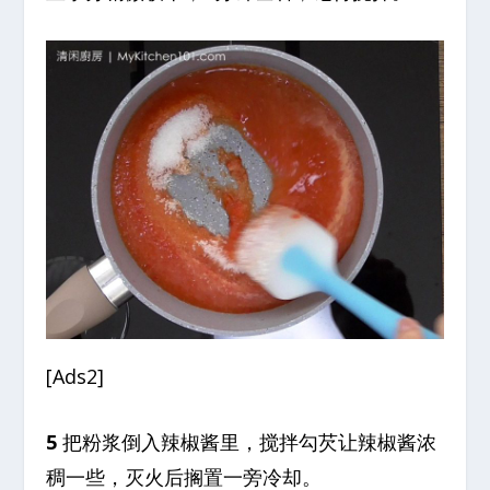
[Ads2]
5
把粉浆倒入辣椒酱里，搅拌勾芡让辣椒酱浓
稠一些，灭火后搁置一旁冷却。