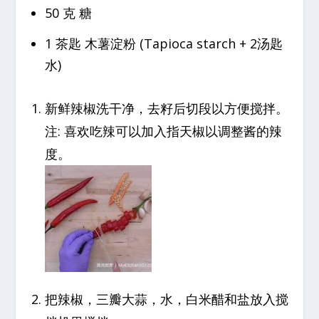
50 克 糖
1 茶匙 木薯淀粉 (Tapioca starch + 2汤匙
水)
新鲜辣椒洗干净，去籽后切段以方便搅拌。
注: 喜欢吃辣可以加入指天椒以调整酱的辣
度。
把辣椒，三瓣大蒜，水，白米醋和盐放入搅