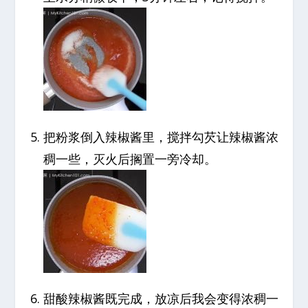
把粉浆倒入辣椒酱里，搅拌勾芡让辣椒酱浓
稠一些，灭火后搁置一旁冷却。
甜酸辣椒酱既完成，放凉后我会变得浓稠一