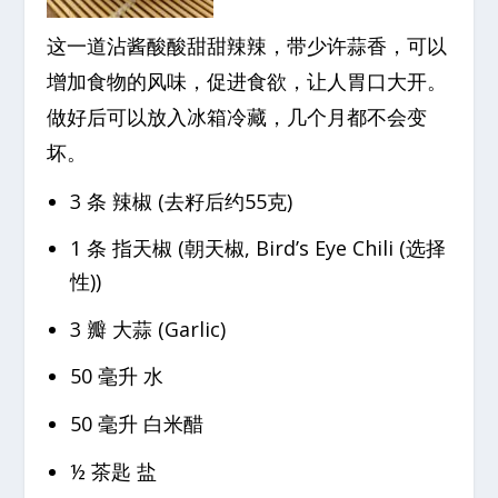
这一道沾酱酸酸甜甜辣辣，带少许蒜香，可以
增加食物的风味，促进食欲，让人胃口大开。
做好后可以放入冰箱冷藏，几个月都不会变
坏。
3 条 辣椒 (去籽后约55克)
1 条 指天椒 (朝天椒, Bird’s Eye Chili (选择
性))
3 瓣 大蒜 (Garlic)
50 毫升 水
50 毫升 白米醋
½ 茶匙 盐