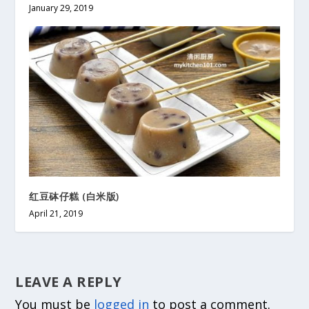
January 29, 2019
红豆砵仔糕 (白米版)
April 21, 2019
LEAVE A REPLY
You must be
logged in
to post a comment.