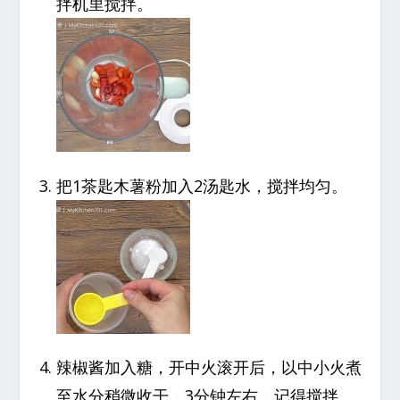
拌机里搅拌。
把1茶匙木薯粉加入2汤匙水，搅拌均匀。
辣椒酱加入糖，开中火滚开后，以中小火煮
至水分稍微收干，3分钟左右，记得搅拌。