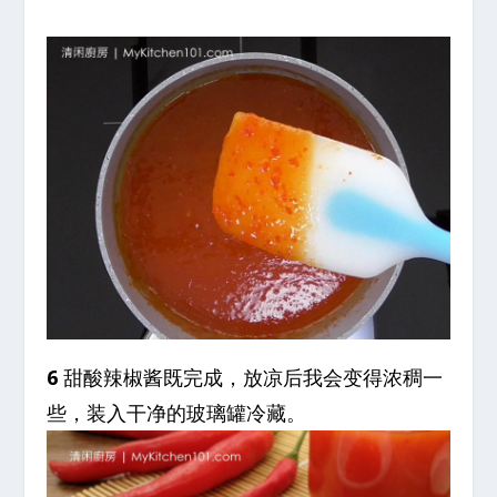
6
甜酸辣椒酱既完成，放凉后我会变得浓稠一
些，装入干净的玻璃罐冷藏。