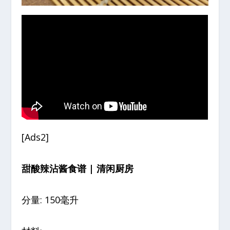
[Ads2]
甜酸辣沾酱食谱 | 清闲厨房
分量: 150毫升