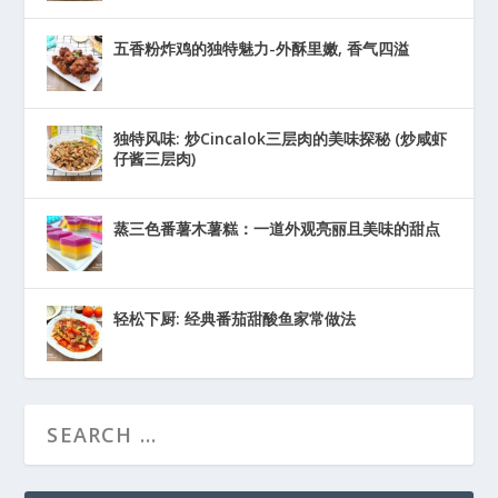
五香粉炸鸡的独特魅力-外酥里嫩, 香气四溢
独特风味: 炒Cincalok三层肉的美味探秘 (炒咸虾
仔酱三层肉)
蒸三色番薯木薯糕：一道外观亮丽且美味的甜点
轻松下厨: 经典番茄甜酸鱼家常做法