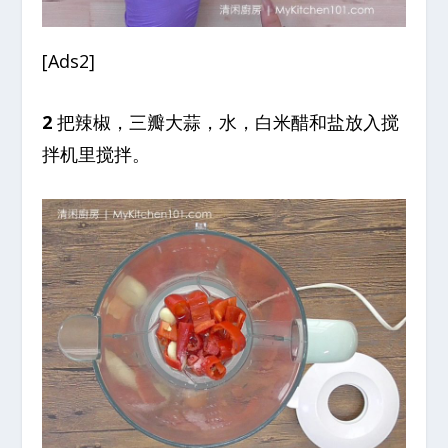
[Ads2]
2
把辣椒，三瓣大蒜，水，白米醋和盐放入搅
拌机里搅拌。