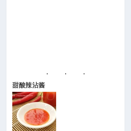
甜酸辣沾酱