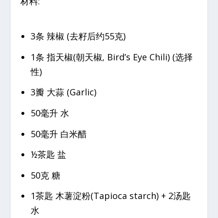
材料:
3条 辣椒 (去籽后约55克)
1条 指天椒(朝天椒, Bird’s Eye Chili) (选择
性)
3瓣 大蒜 (Garlic)
50毫升 水
50毫升 白米醋
½茶匙 盐
50克 糖
1茶匙 木薯淀粉(Tapioca starch) + 2汤匙
水