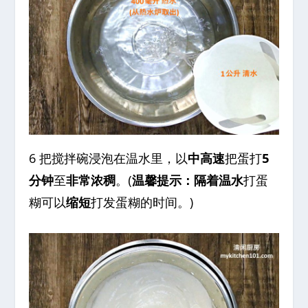
6 把搅拌碗浸泡在温水里，以
中高速
把蛋打
5
分钟
至
非常浓稠
。(
温馨提示：隔着温水
打蛋
糊可以
缩短
打发蛋糊的时间。)