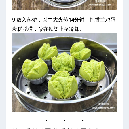
9 放入蒸炉，以
中大火
蒸
14分钟
。把香兰鸡蛋
发糕脱模，放在铁架上至冷却。