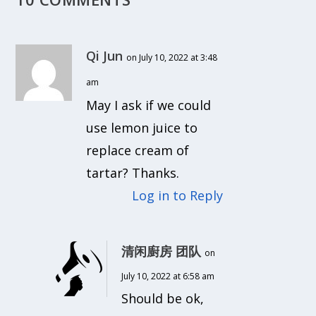
Qi Jun
on July 10, 2022 at 3:48
am
May I ask if we could
use lemon juice to
replace cream of
tartar? Thanks.
Log in to Reply
清闲廚房 团队
on
July 10, 2022 at 6:58 am
Should be ok,