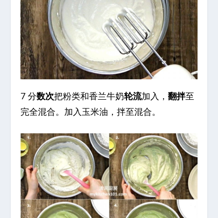
7 分
数次
把粉类和香兰牛奶
轮流
加入，
翻拌
至
完全混合。加入玉米油，拌至混合。