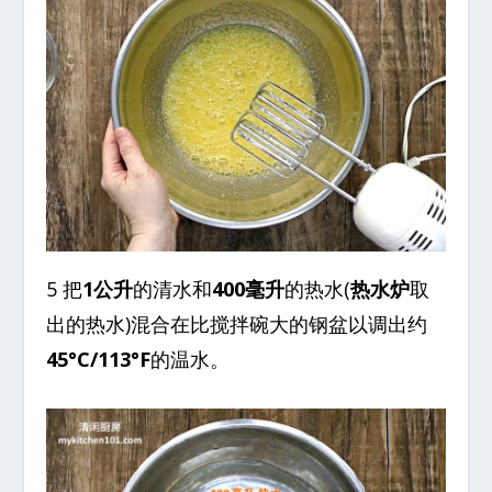
5 把
1公升
的清水和
400毫升
的热水(
热水炉
取
出的热水)混合在比搅拌碗大的钢盆以调出约
45°C/113°F
的温水。