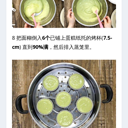
8 把面糊倒入
6个
已铺上蛋糕纸托的烤杯(
7.5-
cm
) 直到
90%满
，然后排入蒸笼里。