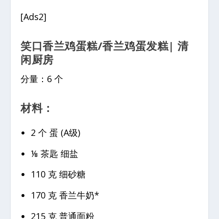
[Ads2]
笑口香兰鸡蛋糕/香兰鸡蛋发糕
| 清
闲厨房
分量：6 个
材料：
2 个 蛋 (A级)
⅛ 茶匙 细盐
110 克 细砂糖
170 克 香兰牛奶*
215 克 普通面粉