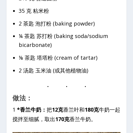
35 克 粘米粉
2 茶匙 泡打粉 (baking powder)
¼ 茶匙 苏打粉 (baking soda/sodium
bicarbonate)
⅛ 茶匙 塔塔粉 (cream of tartar)
2 汤匙 玉米油 (或其他植物油)
做法：
1
*香兰牛奶：
把
12克
香兰叶和
180克
牛奶一起
搅拌至细腻，取出
170克
香兰牛奶。