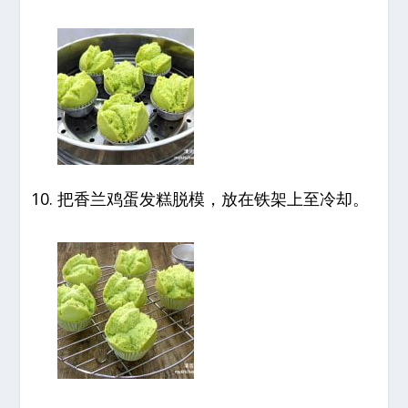
把香兰鸡蛋发糕脱模，放在铁架上至冷却。