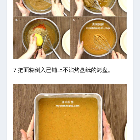
7 把面糊倒入已铺上不沾烤盘纸的烤盘。