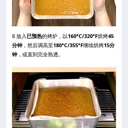
8 放入
已预热
的烤炉，以
160°C/320°F
烘烤
45
分钟
，然后调高至
180°C/355°F
继续烘烤
15分
钟
，或直到完全熟透。