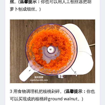
丝
。(
温馨提示：
你也可以用人工刨丝器把胡
萝卜刨成细丝。)
3 用食物调理机把核桃剁碎。(
温馨提示：
你也
可以买现成的核桃碎ground walnut。)