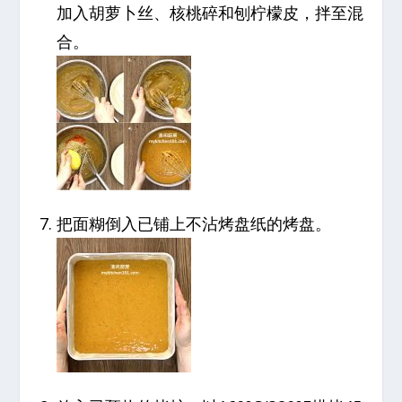
加入胡萝卜丝、核桃碎和刨柠檬皮，拌至混
合。
把面糊倒入已铺上不沾烤盘纸的烤盘。