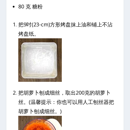
80 克 糖粉
把9吋(23-cm)方形烤盘抹上油和铺上不沾
烤盘纸。
把胡萝卜刨成细丝，取出200克的胡萝卜
丝。(温馨提示：你也可以用人工刨丝器把
胡萝卜刨成细丝。)