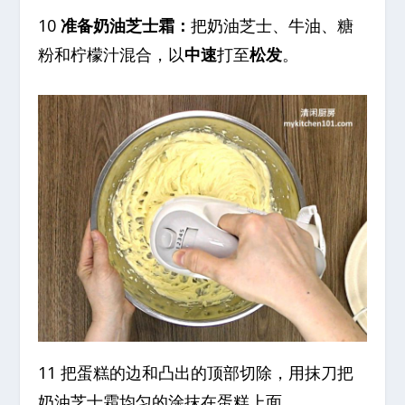
10
准备奶油芝士霜：
把奶油芝士、牛油、糖
粉和柠檬汁混合，以
中速
打至
松发
。
11 把蛋糕的边和凸出的顶部切除，用抹刀把
奶油芝士霜均匀的涂抹在蛋糕上面。