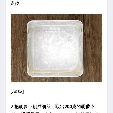
盘纸。
[Ads2]
2 把胡萝卜刨成细丝，取出
200克
的
胡萝卜