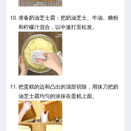
准备奶油芝士霜：把奶油芝士、牛油、糖粉
和柠檬汁混合，以中速打至松发。
把蛋糕的边和凸出的顶部切除，用抹刀把奶
油芝士霜均匀的涂抹在蛋糕上面。