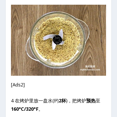
[Ads2]
4 在烤炉里放一盘水(约
2杯
)，把烤炉
预热
至
160°C/320°F
。