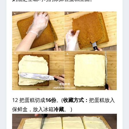
12 把蛋糕切成
16份
。(
收藏方式：
把蛋糕放入
保鲜盒，放入冰箱
冷藏
。 )