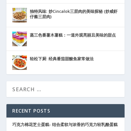
独特风味: 炒Cincalok三层肉的美味探秘 (炒咸虾
仔酱三层肉)
蒸三色番薯木薯糕：一道外观亮丽且美味的甜点
轻松下厨: 经典番茄甜酸鱼家常做法
RECENT POSTS
巧克力棉花芝士蛋糕- 结合柔软与浓香的巧克力轻乳酪蛋糕