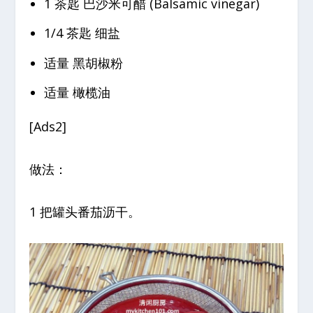
1 茶匙 巴沙米可醋 (Balsamic vinegar)
1/4 茶匙 细盐
适量 黑胡椒粉
适量 橄榄油
[Ads2]
做法：
1 把罐头番茄沥干。