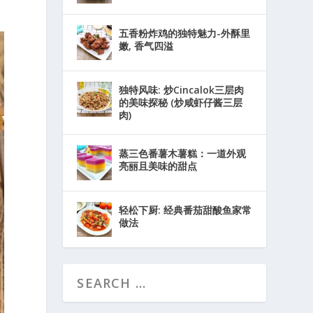
五香粉炸鸡的独特魅力-外酥里
嫩, 香气四溢
独特风味: 炒Cincalok三层肉
的美味探秘 (炒咸虾仔酱三层
肉)
蒸三色番薯木薯糕：一道外观
亮丽且美味的甜点
轻松下厨: 经典番茄甜酸鱼家常
做法