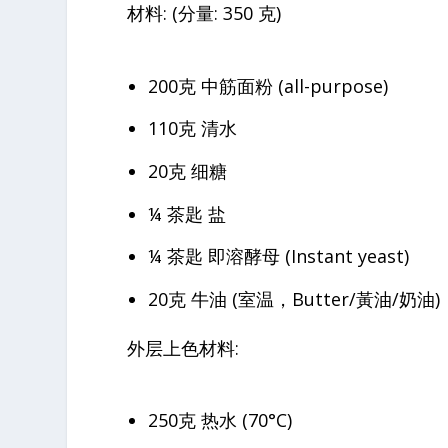
材料: (分量: 350 克)
200克 中筋面粉 (all-purpose)
110克 清水
20克 细糖
¼ 茶匙 盐
¼ 茶匙 即溶酵母 (Instant yeast)
20克 牛油 (室温，Butter/黃油/奶油)
外层上色材料:
250克 热水 (70°C)