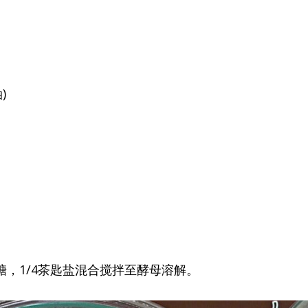
)
糖，1/4茶匙盐混合搅拌至酵母溶解。