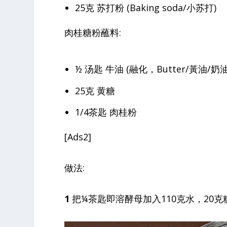
25克 苏打粉 (Baking soda/小苏打)
肉桂糖粉蘸料:
½ 汤匙 牛油 (融化，Butter/黃油/奶油
25克 黄糖
1/4茶匙 肉桂粉
[Ads2]
做法:
1
把¼茶匙即溶酵母加入110克水，20克