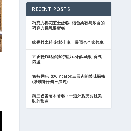
RECENT POSTS
巧克力棉花芝士蛋糕- 结合柔软与浓香的
巧克力轻乳酪蛋糕
家香炒米粉-轻松上桌！最适合全家共享
五香粉炸鸡的独特魅力-外酥里嫩, 香气
四溢
独特风味: 炒Cincalok三层肉的美味探秘
(炒咸虾仔酱三层肉)
蒸三色番薯木薯糕：一道外观亮丽且美
味的甜点