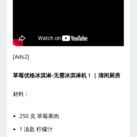
[Ads2]
草莓优格冰淇淋-无需冰淇淋机！ | 清闲厨房
材料：
250 克 草莓果肉
1 汤匙 柠檬汁