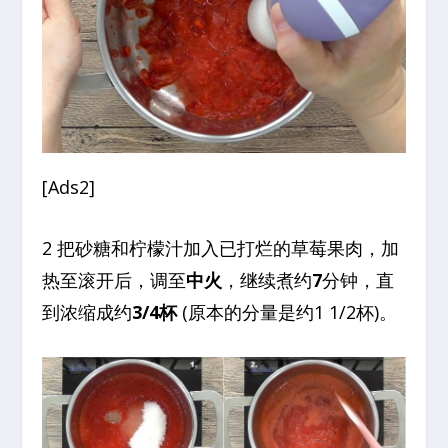
[Ads2]
2 把砂糖和柠檬汁加入已打烂的草莓果肉，加
热至滚开后，调至
中火
，继续煮约
7
分钟，直
到浓缩成约
3/4杯
(原本的分量是约1 1/2杯)。