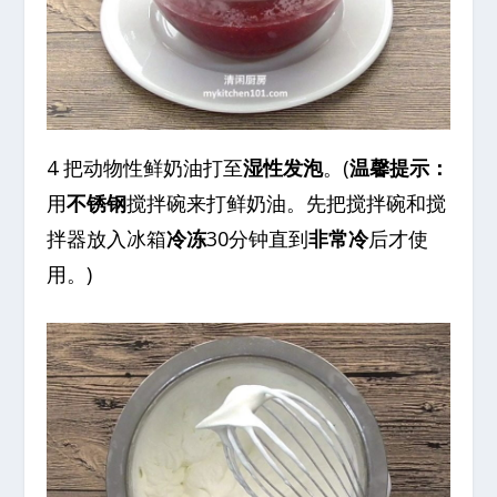
4 把动物性鲜奶油打至
湿性发泡
。(
温馨提示：
用
不锈钢
搅拌碗来打鲜奶油。先把搅拌碗和搅
拌器放入冰箱
冷冻
30分钟直到
非常冷
后才使
用。)