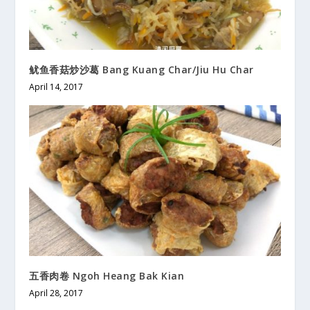
鱿鱼香菇炒沙葛 Bang Kuang Char/Jiu Hu Char
April 14, 2017
五香肉卷 Ngoh Heang Bak Kian
April 28, 2017