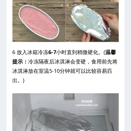
6 放入冰箱冷冻
6-7
小时直到稍微硬化。(
温馨
提示：
冷冻隔夜后冰淇淋会变硬，食用前先将
冰淇淋放在室温5-10分钟就可以比较容易舀
出。)