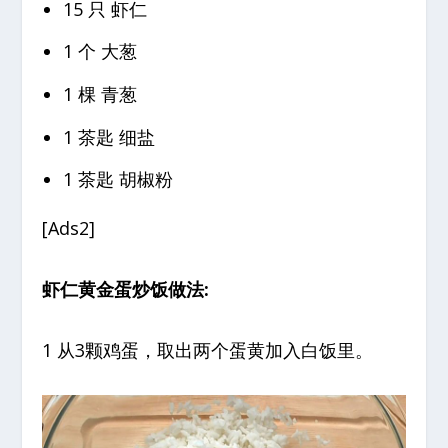
15 只 虾仁
1 个 大葱
1 棵 青葱
1 茶匙 细盐
1 茶匙 胡椒粉
[Ads2]
虾仁黄金蛋炒饭做法:
1 从3颗鸡蛋，取出两个蛋黄加入白饭里。