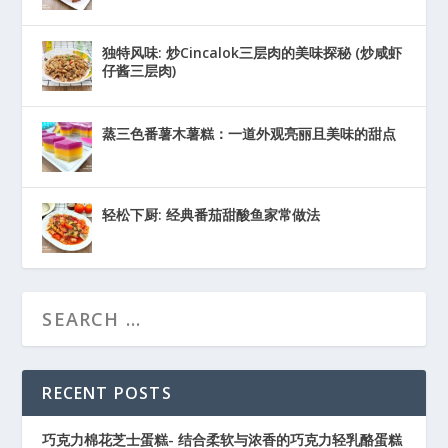
独特风味: 炒Cincalok三层肉的美味探秘 (炒咸虾
仔酱三层肉)
蒸三色番薯木薯糕：一道外观亮丽且美味的甜点
轻松下厨: 经典番茄甜酸鱼家常做法
RECENT POSTS
巧克力棉花芝士蛋糕- 结合柔软与浓香的巧克力轻乳酪蛋糕