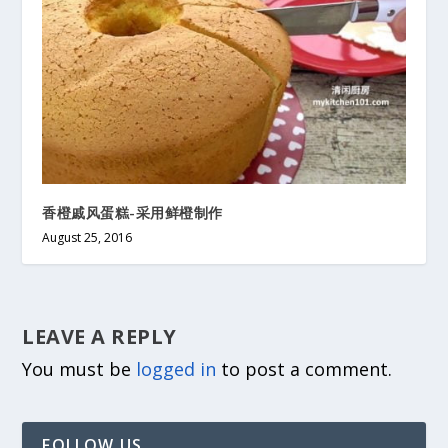
香橙戚风蛋糕-采用鲜橙制作
August 25, 2016
LEAVE A REPLY
You must be
logged in
to post a comment.
FOLLOW US