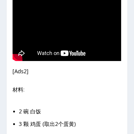
[Ads2]
材料:
2 碗 白饭
3 颗 鸡蛋 (取出2个蛋黄)