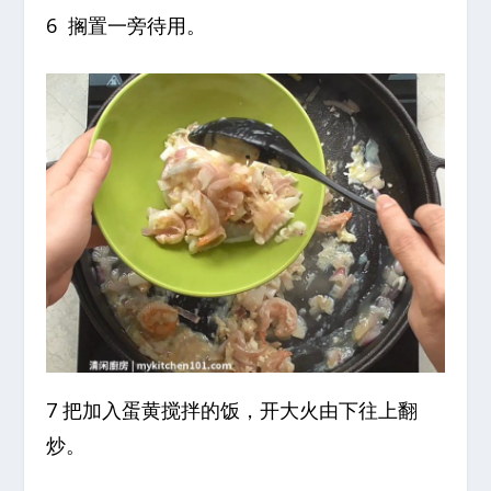
6 搁置一旁待用。
7 把加入蛋黄搅拌的饭，开大火由下往上翻
炒。