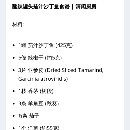
酸辣罐头茄汁沙丁鱼食谱 | 清闲厨房
材料:
1罐 茄汁沙丁鱼 (425克)
5條 辣椒干 (约5克)
3片 亚参皮 (Dried Sliced Tamarind,
Garcinia atroviridis)
1枝 香茅 (切段)
3条 羊角豆 (秋葵)
½条 茄子
1个 洋葱 (约55克)