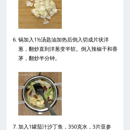
锅加入1½汤匙油加热后倒入切成片状洋
葱，翻炒直到洋葱变半软。倒入辣椒干和香
茅，翻炒半分钟。
加入1罐茄汁沙丁鱼，350克水，3片亚参