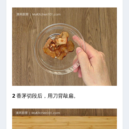
2
香茅切段后，用刀背敲扁。