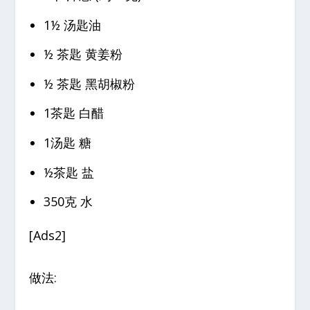
1½ 汤匙油
½ 茶匙 黄姜粉
½ 茶匙 黑胡椒粉
1茶匙 白醋
1汤匙 糖
½茶匙 盐
350克 水
[Ads2]
做法: