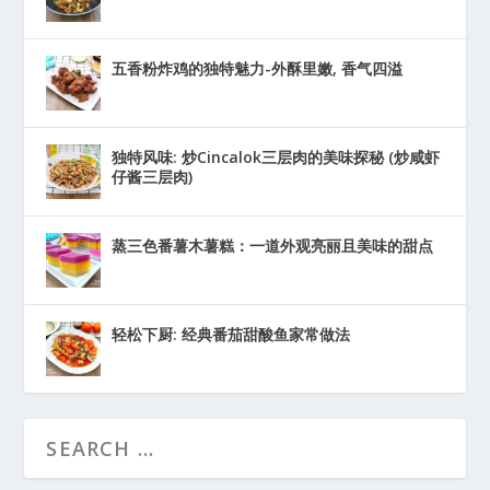
五香粉炸鸡的独特魅力-外酥里嫩, 香气四溢
独特风味: 炒Cincalok三层肉的美味探秘 (炒咸虾
仔酱三层肉)
蒸三色番薯木薯糕：一道外观亮丽且美味的甜点
轻松下厨: 经典番茄甜酸鱼家常做法