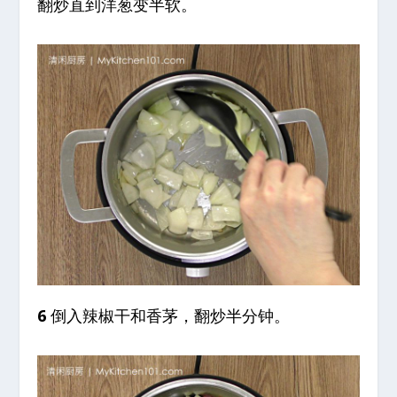
翻炒直到洋葱变半软。
6
倒入辣椒干和香茅，翻炒半分钟。