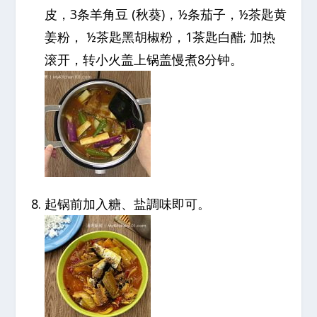
皮，3条羊角豆 (秋葵)，½条茄子，½茶匙黄
姜粉， ½茶匙黑胡椒粉，1茶匙白醋; 加热
滚开，转小火盖上锅盖慢煮8分钟。
起锅前加入糖、盐調味即可。