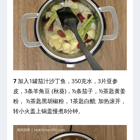
7
加入1罐茄汁沙丁鱼，350克水，3片亚参
皮，3条羊角豆 (秋葵)，½条茄子，½茶匙黄姜
粉， ½茶匙黑胡椒粉，1茶匙白醋; 加热滚开，
转小火盖上锅盖慢煮8分钟。