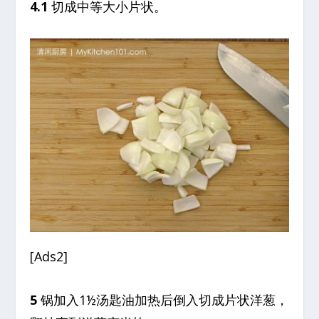
4.1
切成中等大小片状。
[Ads2]
5
锅加入1½汤匙油加热后倒入切成片状洋葱，