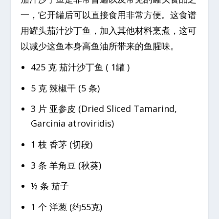
一，它开罐后可以直接食用非常方便。这食谱
用罐头茄汁沙丁鱼，加入其他材料烹煮，这可
以减少这鱼本身高鱼油所带来的鱼腥味。
425 克 茄汁沙丁鱼 ( 1罐 )
5 克 辣椒干 (5 条)
3 片 亚参皮 (Dried Sliced Tamarind,
Garcinia atroviridis)
1 枝 香茅 (切段)
3 条 羊角豆 (秋葵)
½ 条 茄子
1 个 洋葱 (约55克)