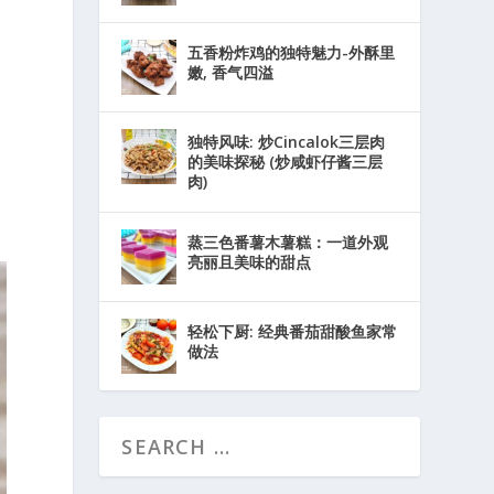
五香粉炸鸡的独特魅力-外酥里
嫩, 香气四溢
独特风味: 炒Cincalok三层肉
的美味探秘 (炒咸虾仔酱三层
肉)
蒸三色番薯木薯糕：一道外观
亮丽且美味的甜点
轻松下厨: 经典番茄甜酸鱼家常
做法