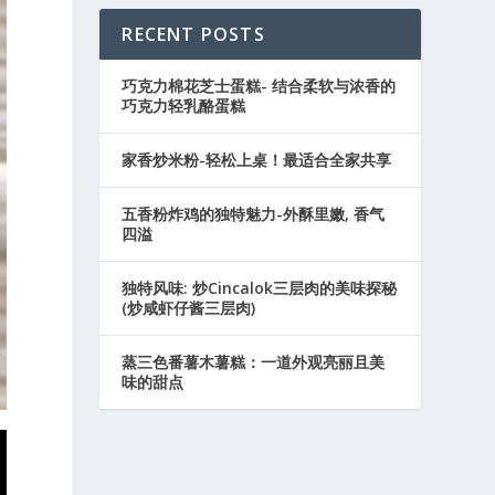
RECENT POSTS
巧克力棉花芝士蛋糕- 结合柔软与浓香的
巧克力轻乳酪蛋糕
家香炒米粉-轻松上桌！最适合全家共享
五香粉炸鸡的独特魅力-外酥里嫩, 香气
四溢
独特风味: 炒Cincalok三层肉的美味探秘
(炒咸虾仔酱三层肉)
蒸三色番薯木薯糕：一道外观亮丽且美
味的甜点