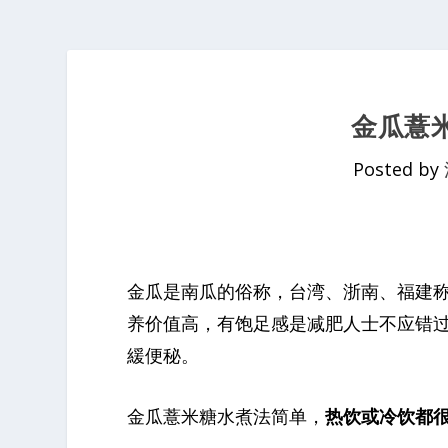
金瓜薏
Posted by
金瓜是南瓜的俗称，台湾、浙南、福建
养价值高，有饱足感是减肥人士不应错
緩便秘。
金瓜薏米糖水煮法简单，
热饮或冷饮都