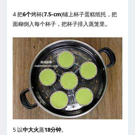
4 把
6个
烤杯(
7.5-cm
)铺上杯子蛋糕纸托，把
面糊倒入每个杯子，把杯子排入蒸笼里。
5 以
中大火
蒸
18分钟
。