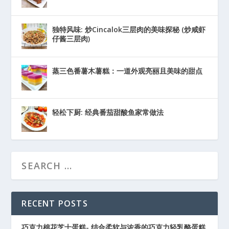
独特风味: 炒Cincalok三层肉的美味探秘 (炒咸虾
仔酱三层肉)
蒸三色番薯木薯糕：一道外观亮丽且美味的甜点
轻松下厨: 经典番茄甜酸鱼家常做法
RECENT POSTS
巧克力棉花芝士蛋糕- 结合柔软与浓香的巧克力轻乳酪蛋糕