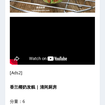
[Ads2]
香兰椰奶发糕 | 清闲厨房
分量：6