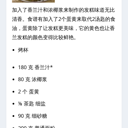
加入了香兰汁和浓椰浆来制作的发糕味道无比
清香。食谱有加入了2个蛋黄来取代2汤匙的食
油，蛋黄除了让发糕更美味，它的黄色也让香
兰发糕的颜色变得比较鲜艳。
烤杯
180 克 香兰汁*
80 克 浓椰浆
2 个 蛋黄
⅛ 茶匙 细盐
90 克 细砂糖
200 克 普通面粉