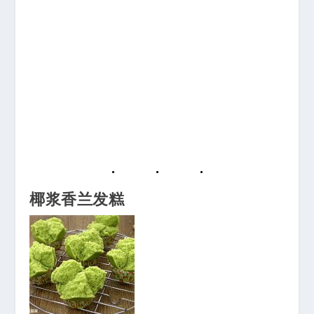
椰浆香兰发糕