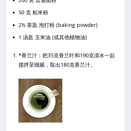
50 克 粘米粉
2½ 茶匙 泡打粉 (baking powder)
1 汤匙 玉米油 (或其他植物油)
*香兰汁：把35克香兰叶和190克清水一起
搅拌至细腻，取出180克香兰汁。