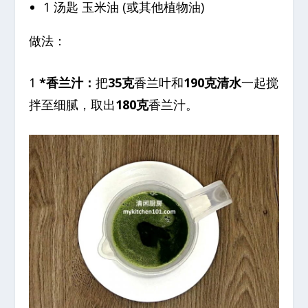
1 汤匙 玉米油 (或其他植物油)
做法：
1
*香兰汁：
把
35克
香兰叶和
190克清水
一起搅
拌至细腻，取出
180克
香兰汁。