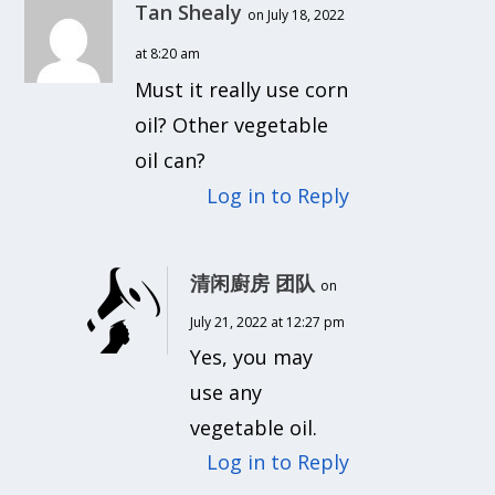
Tan Shealy
on July 18, 2022
at 8:20 am
Must it really use corn
oil? Other vegetable
oil can?
Log in to Reply
清闲廚房 团队
on
July 21, 2022 at 12:27 pm
Yes, you may
use any
vegetable oil.
Log in to Reply