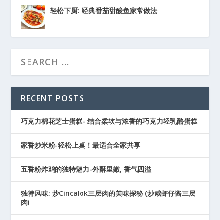
轻松下厨: 经典番茄甜酸鱼家常做法
RECENT POSTS
巧克力棉花芝士蛋糕- 结合柔软与浓香的巧克力轻乳酪蛋糕
家香炒米粉-轻松上桌！最适合全家共享
五香粉炸鸡的独特魅力-外酥里嫩, 香气四溢
独特风味: 炒Cincalok三层肉的美味探秘 (炒咸虾仔酱三层
肉)