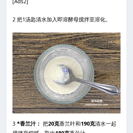
[Ads2]
2 把1汤匙清水加入即溶酵母搅拌至溶化。
3
*香兰汁：
把
20克
香兰叶和
190克
清水一起