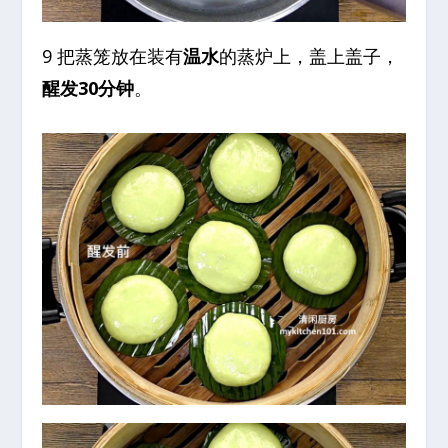
9 把蒸笼放在装有
温水
的蒸炉上，盖上盖子，
醒发30分钟
。