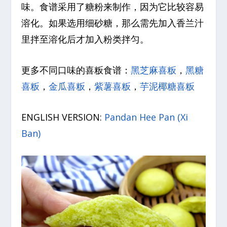
味。食谱采用了糖粉来制作，因为它比较容易
溶化。如果选用细砂糖，那么需先加入香兰汁
里拌至溶化后才加入粉类拌匀。
更多不同口味的喜粄食谱：
黑芝麻喜粄
，
黑糖
喜粄
，
金瓜喜粄
，
紫薯喜粄
，
芋泥椰糖喜粄
ENGLISH VERSION:
Pandan Hee Pan (Xi
Ban)