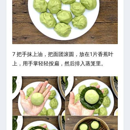
7 把手抹上油，把面团滚圆，放在1片香蕉叶
上，用手掌轻轻按扁，然后排入蒸笼里。