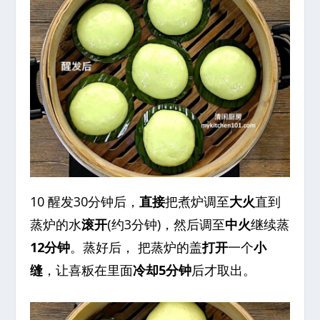
10 醒发30分钟后，
直接
把煮炉调至
大火
直到
蒸炉的水
滚开
(约3分钟)，然后调至
中火
继续蒸
12分钟
。蒸好后， 把蒸炉的盖
打开
一个
小
缝
，让喜粄在里面
冷却5分钟
后才取出。