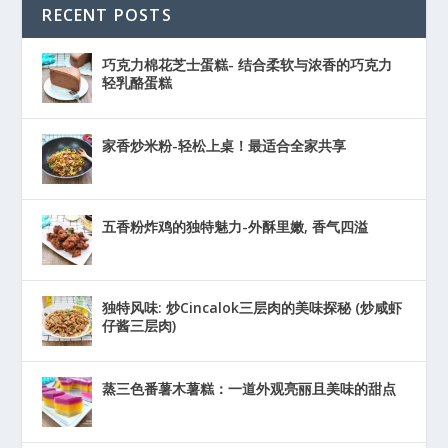
RECENT POSTS
巧克力棉花芝士蛋糕- 结合柔软与浓香的巧克力
轻乳酪蛋糕
家香炒米粉-轻松上桌！最适合全家共享
五香粉炸鸡的独特魅力-外酥里嫩, 香气四溢
独特风味: 炒Cincalok三层肉的美味探秘 (炒咸虾
仔酱三层肉)
蒸三色番薯木薯糕：一道外观亮丽且美味的甜点