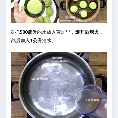
8 把
500毫升
的水放入蒸炉里，
滚开
后
熄火
，
然后加入
1公升
清水。