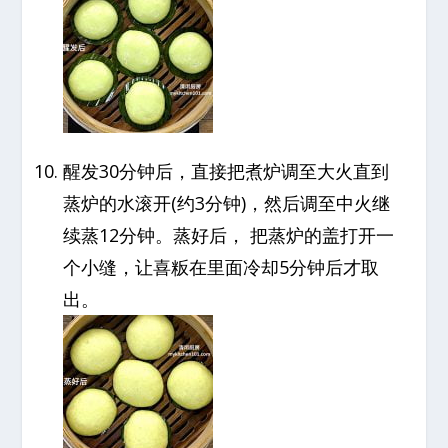
醒发30分钟后，直接把煮炉调至大火直到
蒸炉的水滚开(约3分钟)，然后调至中火继
续蒸12分钟。蒸好后， 把蒸炉的盖打开一
个小缝，让喜粄在里面冷却5分钟后才取
出。