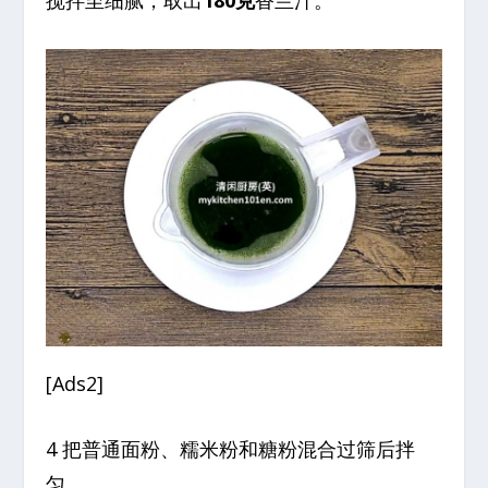
搅拌至细腻，取出
180克
香兰汁。
[Ads2]
4 把普通面粉、糯米粉和糖粉混合过筛后拌
匀。