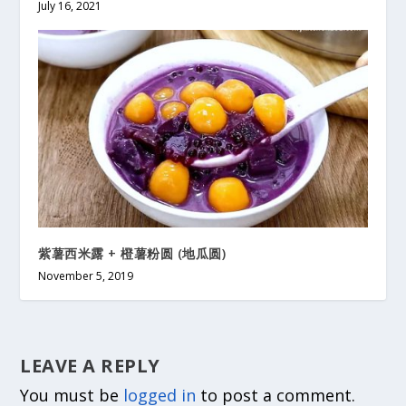
July 16, 2021
紫薯西米露 + 橙薯粉圆 (地瓜圆)
November 5, 2019
LEAVE A REPLY
You must be
logged in
to post a comment.