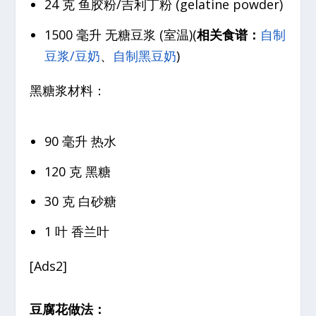
24 克 鱼胶粉/吉利丁粉 (gelatine powder)
1500 毫升 无糖豆浆 (室温)(
相关食谱：
自制
豆浆/豆奶
、
自制黑豆奶
)
黑糖浆材料：
90 毫升 热水
120 克 黑糖
30 克 白砂糖
1 叶 香兰叶
[Ads2]
豆腐花做法：