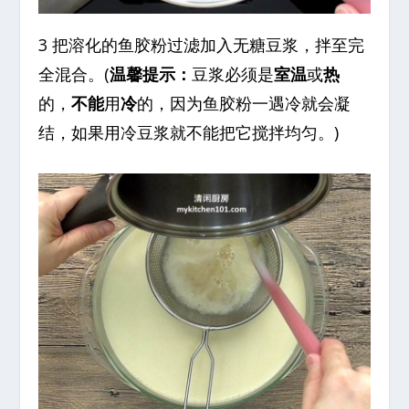
3 把溶化的鱼胶粉过滤加入无糖豆浆，拌至完
全混合。(
温馨提示：
豆浆必须是
室温
或
热
的，
不能
用
冷
的，因为鱼胶粉一遇冷就会凝
结，如果用冷豆浆就不能把它搅拌均匀。)