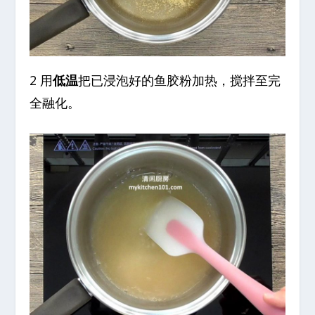
2 用
低温
把已浸泡好的鱼胶粉加热，搅拌至完
全融化。