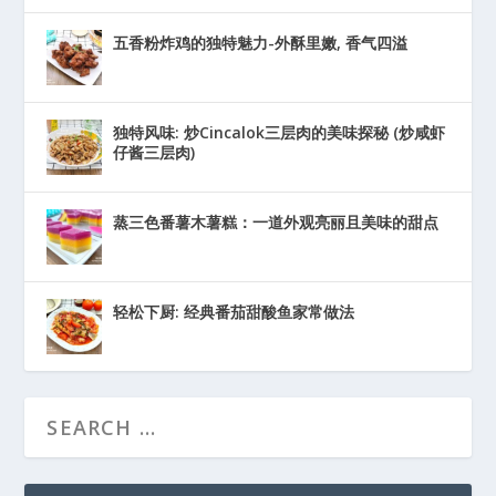
五香粉炸鸡的独特魅力-外酥里嫩, 香气四溢
独特风味: 炒Cincalok三层肉的美味探秘 (炒咸虾
仔酱三层肉)
蒸三色番薯木薯糕：一道外观亮丽且美味的甜点
轻松下厨: 经典番茄甜酸鱼家常做法