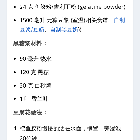
24 克 鱼胶粉/吉利丁粉 (gelatine powder)
1500 毫升 无糖豆浆 (室温(相关食谱：
自制
豆浆/豆奶
、
自制黑豆奶
))
黑糖浆材料：
90 毫升 热水
120 克 黑糖
30 克 白砂糖
1 叶 香兰叶
豆腐花做法：
把鱼胶粉慢慢的洒在水面，搁置一旁浸泡
20分钟。