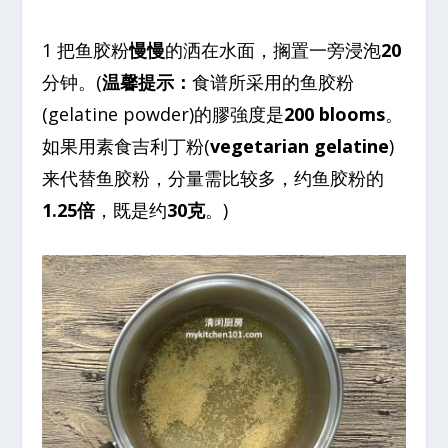
1 把鱼胶粉
慢慢
的洒在水面，搁置一旁浸泡
20
分钟。(
温馨提示：
食谱所采用的鱼胶粉
(gelatine powder)的膠強度是
200 blooms
。
如果用素食吉利丁粉(
vegetarian gelatine
)
来代替鱼胶粉，分量需比较多，约鱼胶粉的
1.25倍
，既是约
30克
。)