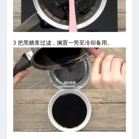
3 把黑糖浆过滤，搁置一旁至冷却备用。