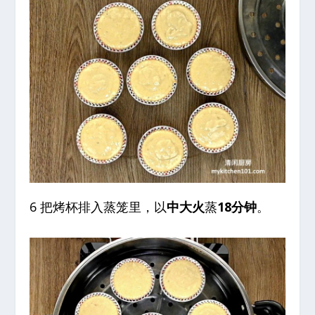
6 把烤杯排入蒸笼里，以
中大火
蒸
18分钟
。