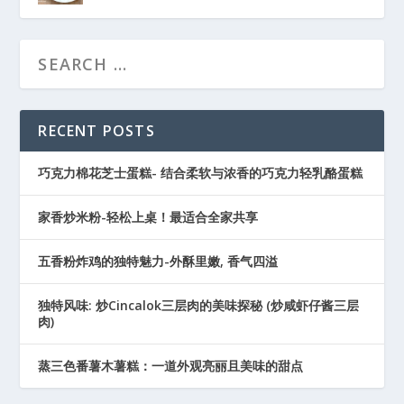
RECENT POSTS
巧克力棉花芝士蛋糕- 结合柔软与浓香的巧克力轻乳酪蛋糕
家香炒米粉-轻松上桌！最适合全家共享
五香粉炸鸡的独特魅力-外酥里嫩, 香气四溢
独特风味: 炒Cincalok三层肉的美味探秘 (炒咸虾仔酱三层
肉)
蒸三色番薯木薯糕：一道外观亮丽且美味的甜点