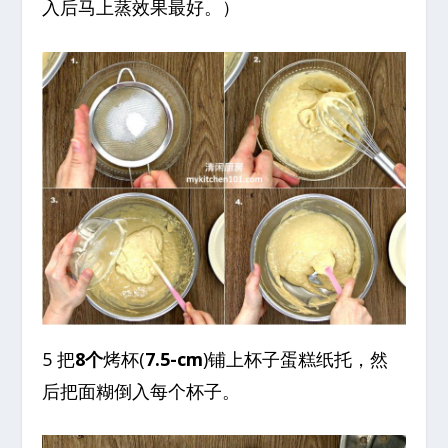
入后马上蒸效果最好。）
5 把
8个
烤杯(
7.5-cm
)铺上杯子蛋糕纸托，然
后把面糊倒入每个杯子。