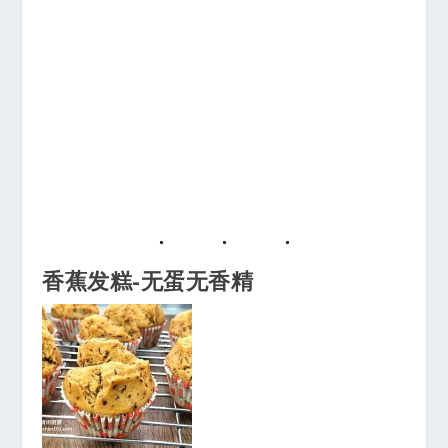
香蕉发糕-无蛋无香精