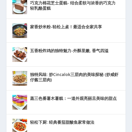
巧克力棉花芝士蛋糕- 结合柔软与浓香的巧克力
轻乳酪蛋糕
家香炒米粉-轻松上桌！最适合全家共享
五香粉炸鸡的独特魅力-外酥里嫩, 香气四溢
独特风味: 炒Cincalok三层肉的美味探秘 (炒咸虾
仔酱三层肉)
蒸三色番薯木薯糕：一道外观亮丽且美味的甜点
轻松下厨: 经典番茄甜酸鱼家常做法