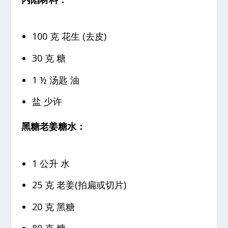
100 克 花生 (去皮)
30 克 糖
1 ½ 汤匙 油
盐 少许
黑糖老姜糖水：
1 公升 水
25 克 老姜(拍扁或切片)
20 克 黑糖