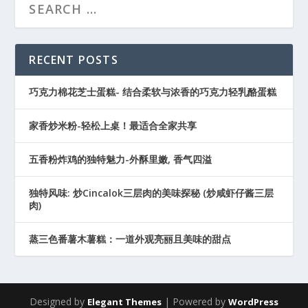
RECENT POSTS
巧克力棉花芝士蛋糕- 结合柔软与浓香的巧克力轻乳酪蛋糕
家香炒米粉-轻松上桌！最适合全家共享
五香粉炸鸡的独特魅力-外酥里嫩, 香气四溢
独特风味: 炒Cincalok三层肉的美味探秘 (炒咸虾仔酱三层
肉)
蒸三色番薯木薯糕：一道外观亮丽且美味的甜点
Designed by
| Powered by
Elegant Themes
WordPress