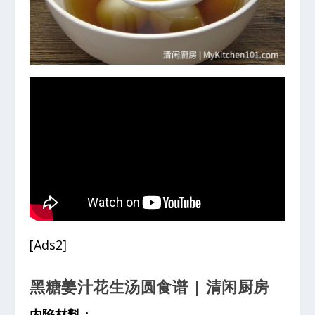
[Ads2]
黑糖姜汁花生汤圆食谱 | 清闲厨房
内陷材料：