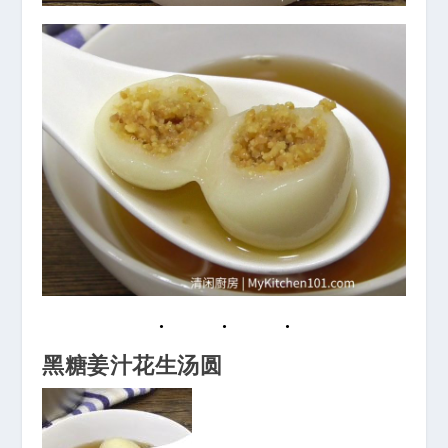
黑糖姜汁花生汤圆