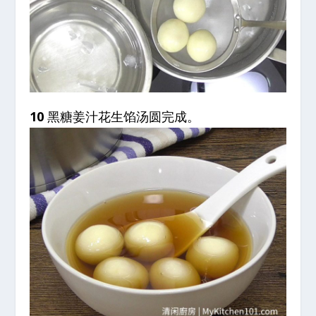
10
黑糖姜汁花生馅汤圆完成。