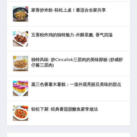
家香炒米粉-轻松上桌！最适合全家共享
五香粉炸鸡的独特魅力-外酥里嫩, 香气四溢
独特风味: 炒Cincalok三层肉的美味探秘 (炒咸虾
仔酱三层肉)
蒸三色番薯木薯糕：一道外观亮丽且美味的甜点
轻松下厨: 经典番茄甜酸鱼家常做法