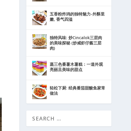
五香粉炸鸡的独特魅力-外酥里
嫩, 香气四溢
独特风味: 炒Cincalok三层肉
的美味探秘 (炒咸虾仔酱三层
肉)
蒸三色番薯木薯糕：一道外观
亮丽且美味的甜点
轻松下厨: 经典番茄甜酸鱼家常
做法