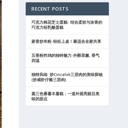
RECENT POSTS
巧克力棉花芝士蛋糕- 结合柔软与浓香的
巧克力轻乳酪蛋糕
家香炒米粉-轻松上桌！最适合全家共享
五香粉炸鸡的独特魅力-外酥里嫩, 香气
四溢
独特风味: 炒Cincalok三层肉的美味探秘
(炒咸虾仔酱三层肉)
蒸三色番薯木薯糕：一道外观亮丽且美
味的甜点