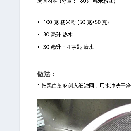
汤圆材料 (分量：180克 糯米粉团)
100 克 糯米粉 (50 克+50 克)
30 毫升 热水
30 毫升
+ 4 茶匙 清水
做法：
1
把黑白芝麻倒入细滤网，用水冲洗干净