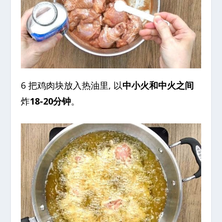
6 把鸡肉块放入热油里, 以
中小火和中火之间
炸
18-20分钟
。