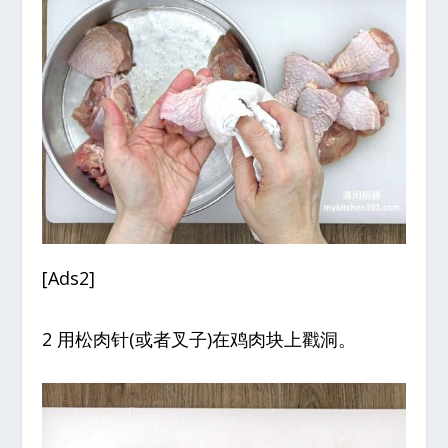
[Ads2]
2 用松肉针(或者叉子)在鸡肉块上戳洞。