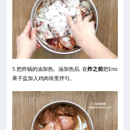
5 把炸锅的油加热。油加热后, 在
炸之前
把Eno
果子盐加入鸡肉块里拌匀。