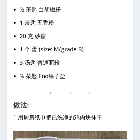
½ 茶匙 白胡椒粉
1 茶匙 五香粉
20 克 砂糖
1 个 蛋 (size: M/grade B)
3 汤匙 普通面粉
¼ 茶匙 Eno果子盐
做法:
1 用厨房纸巾把已洗净的鸡肉块抹干。