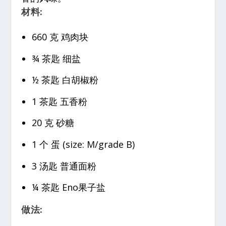
材料:
660 克 鸡肉块
¾ 茶匙 细盐
½ 茶匙 白胡椒粉
1 茶匙 五香粉
20 克 砂糖
1 个 蛋 (size: M/grade B)
3 汤匙 普通面粉
¼ 茶匙 Eno果子盐
做法: