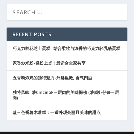
RECENT POSTS
巧克力棉花芝士蛋糕- 结合柔软与浓香的巧克力轻乳酪蛋糕
家香炒米粉-轻松上桌！最适合全家共享
五香粉炸鸡的独特魅力-外酥里嫩, 香气四溢
独特风味: 炒Cincalok三层肉的美味探秘 (炒咸虾仔酱三层
肉)
蒸三色番薯木薯糕：一道外观亮丽且美味的甜点