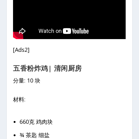
[Ads2]
五香粉炸鸡| 清闲厨房
分量: 10 块
材料:
660克 鸡肉块
¾ 茶匙 细盐