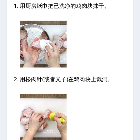
用厨房纸巾把已洗净的鸡肉块抹干。
用松肉针(或者叉子)在鸡肉块上戳洞。