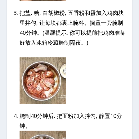
把盐, 糖, 白胡椒粉, 五香粉和蛋加入鸡肉块
里拌匀, 让每块都裹上腌料。搁置一旁腌制
40分钟。(温馨提示: 你可以提前把鸡肉准备
好放入冰箱冷藏腌制隔夜。)
腌制40分钟后, 把面粉加入拌匀, 静置10分
钟。