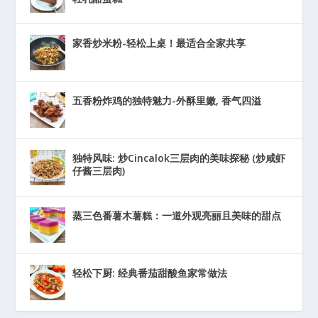
家香炒米粉-轻松上桌！最适合全家共享
五香粉炸鸡的独特魅力-外酥里嫩, 香气四溢
独特风味: 炒Cincalok三层肉的美味探秘 (炒咸虾
仔酱三层肉)
蒸三色番薯木薯糕：一道外观亮丽且美味的甜点
轻松下厨: 经典番茄甜酸鱼家常做法