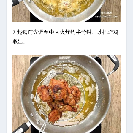
7 起锅前先调至中大火炸约半分钟后才把炸鸡
取出。