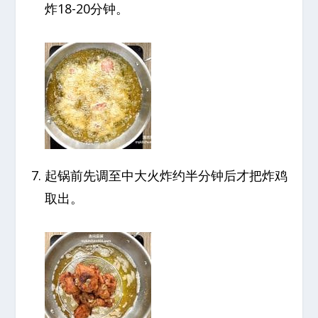
炸18-20分钟。
起锅前先调至中大火炸约半分钟后才把炸鸡
取出。