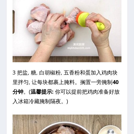
3 把盐, 糖, 白胡椒粉, 五香粉和蛋加入鸡肉块
里拌匀, 让每块都裹上腌料。搁置一旁腌制
40
分钟
。(
温馨提示:
你可以提前把鸡肉准备好放
入冰箱冷藏腌制隔夜。)