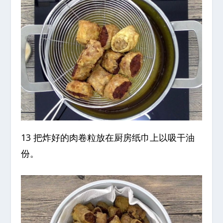
13 把炸好的肉卷粒放在厨房纸巾上以吸干油
份。