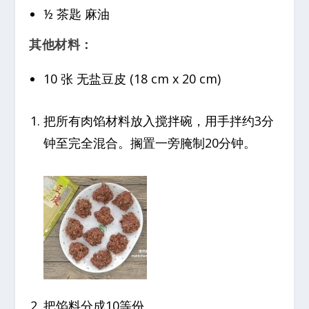
½ 茶匙 麻油
其他材料：
10 张 无盐豆皮 (18 cm x 20 cm)
把所有肉馅材料放入搅拌碗，用手拌约3分
钟至完全混合。搁置一旁腌制20分钟。
把馅料分成10等份。