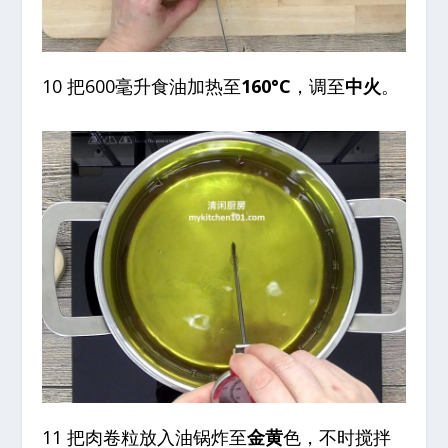
10 把600毫升食油加热至
160°C
，调至
中火
。
11 把肉卷粒放入油锅炸至
金黄
色，不时搅拌