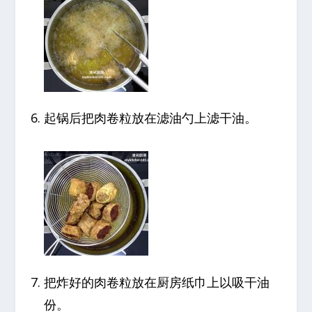
起锅后把肉卷粒放在滤油勺上滤干油。
把炸好的肉卷粒放在厨房纸巾上以吸干油
份。