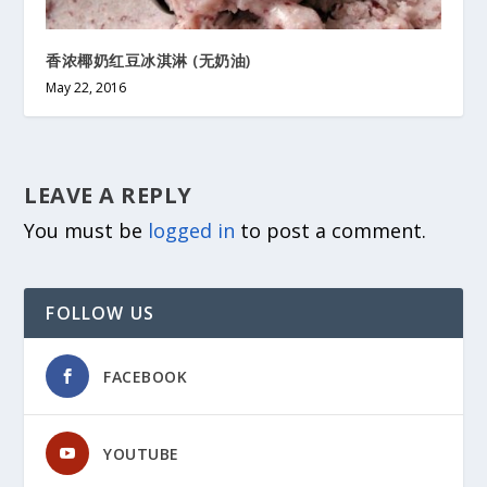
香浓椰奶红豆冰淇淋 (无奶油)
May 22, 2016
LEAVE A REPLY
You must be
logged in
to post a comment.
FOLLOW US
FACEBOOK
YOUTUBE