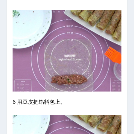
6 用豆皮把馅料包上。