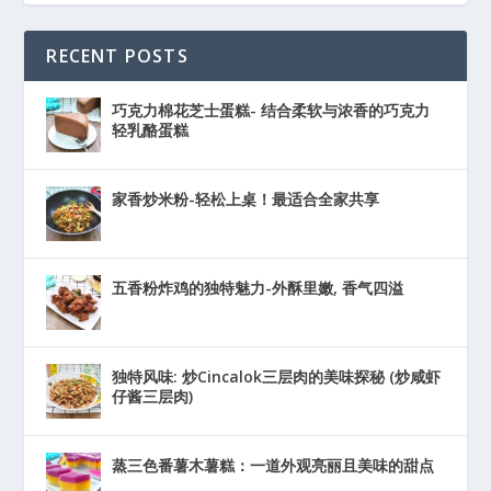
RECENT POSTS
巧克力棉花芝士蛋糕- 结合柔软与浓香的巧克力
轻乳酪蛋糕
家香炒米粉-轻松上桌！最适合全家共享
五香粉炸鸡的独特魅力-外酥里嫩, 香气四溢
独特风味: 炒Cincalok三层肉的美味探秘 (炒咸虾
仔酱三层肉)
蒸三色番薯木薯糕：一道外观亮丽且美味的甜点