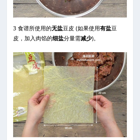
3 食谱所使用的
无盐
豆皮 (如果使用
有盐
豆
皮，加入肉馅的
细盐
分量需
减少
)。