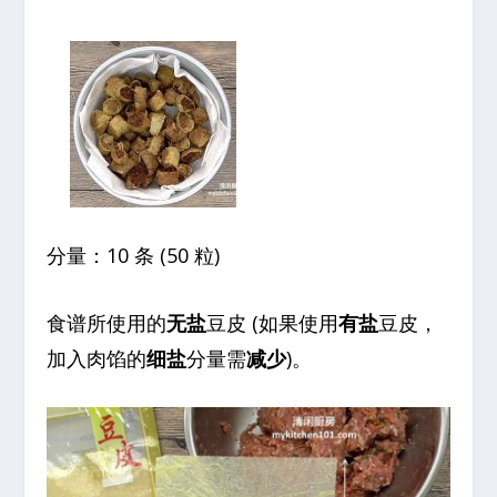
分量：10 条 (50 粒)
食谱所使用的
无盐
豆皮 (如果使用
有盐
豆皮，
加入肉馅的
细盐
分量需
减少
)。