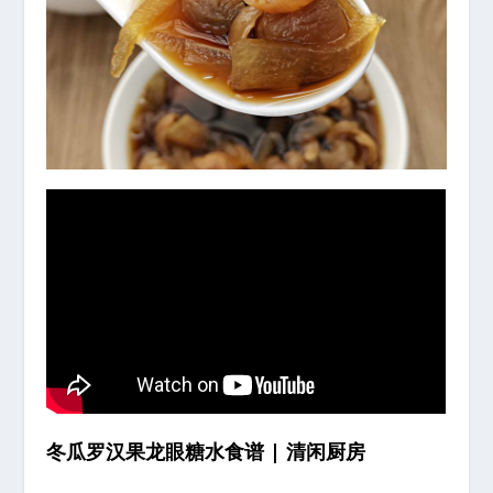
冬瓜罗汉果龙眼糖水食谱 | 清闲厨房