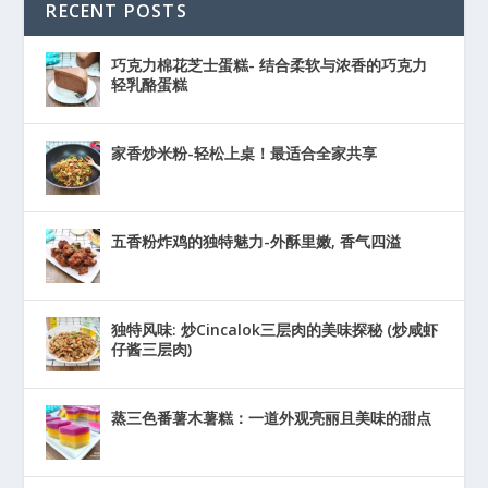
RECENT POSTS
巧克力棉花芝士蛋糕- 结合柔软与浓香的巧克力
轻乳酪蛋糕
家香炒米粉-轻松上桌！最适合全家共享
五香粉炸鸡的独特魅力-外酥里嫩, 香气四溢
独特风味: 炒Cincalok三层肉的美味探秘 (炒咸虾
仔酱三层肉)
蒸三色番薯木薯糕：一道外观亮丽且美味的甜点