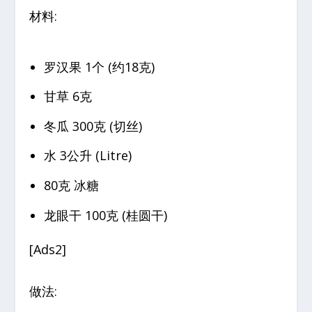
材料:
罗汉果 1个 (约18克)
甘草 6克
冬瓜 300克 (切丝)
水 3公升 (Litre)
80克 冰糖
龙眼干 100克 (桂圆干)
[Ads2]
做法: