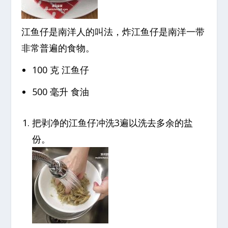
江鱼仔是南洋人的叫法，炸江鱼仔是南洋一带
非常普遍的食物。
100 克 江鱼仔
500 毫升 食油
把剥净的江鱼仔冲洗3遍以洗去多余的盐
份。