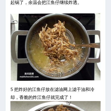
起锅了，余温会把江鱼仔继续炸透。
5 把炸好的江鱼仔放在滤油网上滤干油和冷
却，香脆的炸江鱼仔就完成了！