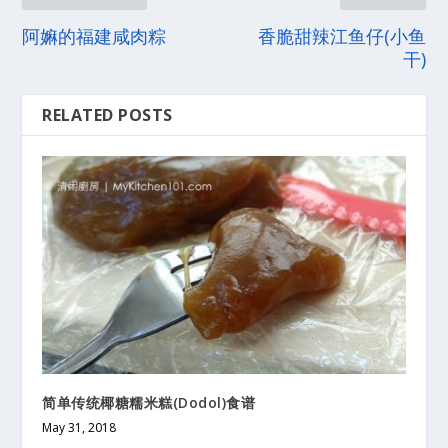
阿嫲的福建咸肉粽
香脆甜辣江鱼仔(小鱼
干)
RELATED POSTS
简单传统椰糖糯米糕(Dodol)食谱
May 31, 2018