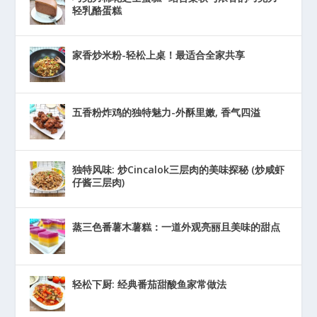
轻乳酪蛋糕
家香炒米粉-轻松上桌！最适合全家共享
五香粉炸鸡的独特魅力-外酥里嫩, 香气四溢
独特风味: 炒Cincalok三层肉的美味探秘 (炒咸虾
仔酱三层肉)
蒸三色番薯木薯糕：一道外观亮丽且美味的甜点
轻松下厨: 经典番茄甜酸鱼家常做法