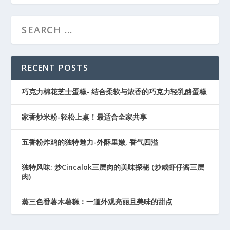
RECENT POSTS
巧克力棉花芝士蛋糕- 结合柔软与浓香的巧克力轻乳酪蛋糕
家香炒米粉-轻松上桌！最适合全家共享
五香粉炸鸡的独特魅力-外酥里嫩, 香气四溢
独特风味: 炒Cincalok三层肉的美味探秘 (炒咸虾仔酱三层
肉)
蒸三色番薯木薯糕：一道外观亮丽且美味的甜点