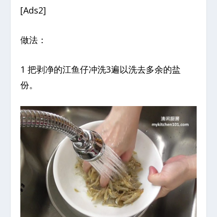
[Ads2]
做法：
1 把剥净的江鱼仔冲洗3遍以洗去多余的盐
份。