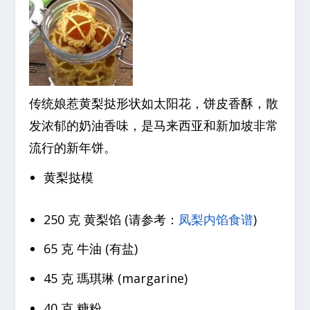
传统娘惹黄梨挞形状如太阳花，饼皮香酥，散
发浓郁的奶油香味，是马来西亚和新加坡非常
流行的新年饼。
黄梨挞模
250 克 黄梨馅 (请参考：
凤梨内馅食谱
)
65 克 牛油 (有盐)
45 克 瑪琪琳 (margarine)
40 克 糖粉