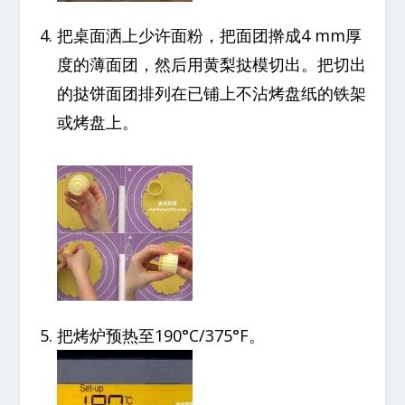
把桌面洒上少许面粉，把面团擀成4 mm厚
度的薄面团，然后用黄梨挞模切出。把切出
的挞饼面团排列在已铺上不沾烤盘纸的铁架
或烤盘上。
把烤炉预热至190°C/375°F。