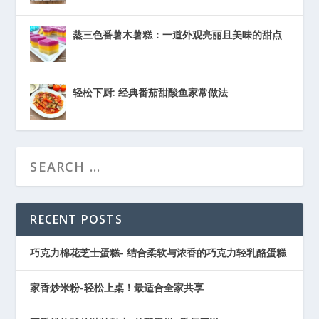
蒸三色番薯木薯糕：一道外观亮丽且美味的甜点
轻松下厨: 经典番茄甜酸鱼家常做法
RECENT POSTS
巧克力棉花芝士蛋糕- 结合柔软与浓香的巧克力轻乳酪蛋糕
家香炒米粉-轻松上桌！最适合全家共享