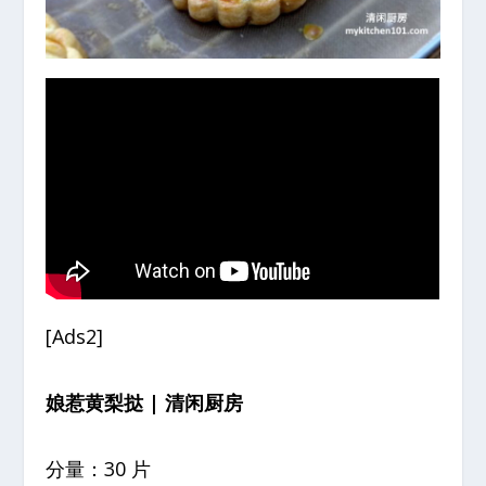
[Ads2]
娘惹黄梨挞 | 清闲厨房
分量：30 片