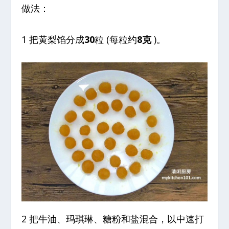
做法：
1 把黄梨馅分成
30
粒 (每粒约
8克
)。
2 把牛油、玛琪琳、糖粉和盐混合，以中速打