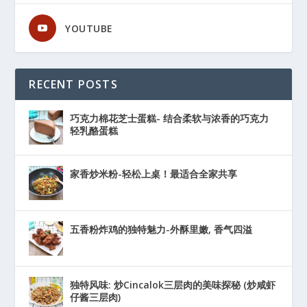
YOUTUBE
RECENT POSTS
巧克力棉花芝士蛋糕- 结合柔软与浓香的巧克力
轻乳酪蛋糕
家香炒米粉-轻松上桌！最适合全家共享
五香粉炸鸡的独特魅力-外酥里嫩, 香气四溢
独特风味: 炒Cincalok三层肉的美味探秘 (炒咸虾
仔酱三层肉)