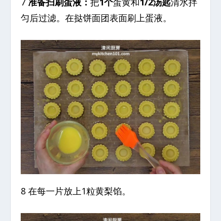
7
准备扫刷蛋液：
把
1个
蛋黄和
1/2汤匙
清水拌
匀后过滤。在挞饼面团表面刷上蛋液。
8 在每一片放上1粒黄梨馅。