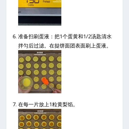
准备扫刷蛋液：把1个蛋黄和1/2汤匙清水
拌匀后过滤。在挞饼面团表面刷上蛋液。
在每一片放上1粒黄梨馅。