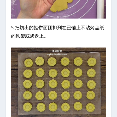
5 把切出的挞饼面团排列在已铺上不沾烤盘纸
的铁架或烤盘上。