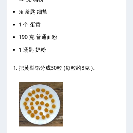
⅛ 茶匙 细盐
1 个 蛋黄
190 克 普通面粉
1 汤匙 奶粉
把黄梨馅分成30粒 (每粒约8克 )。