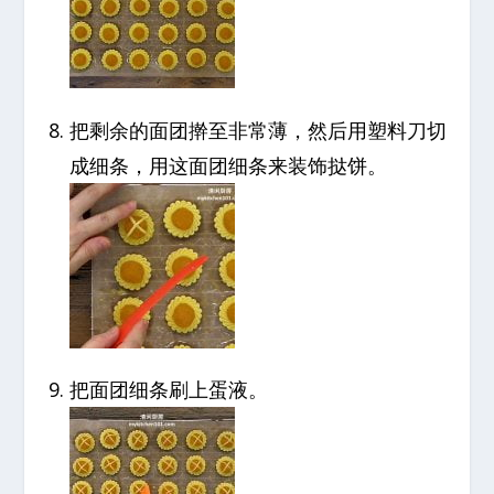
把剩余的面团擀至非常薄，然后用塑料刀切
成细条，用这面团细条来装饰挞饼。
把面团细条刷上蛋液。