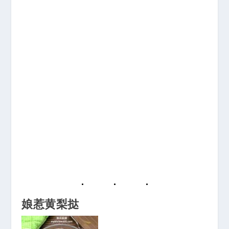
娘惹黄梨挞