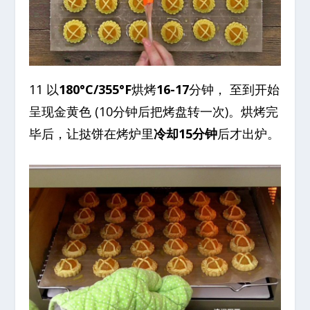
11 以
180°C/355°F
烘烤
16-17
分钟， 至到开始
呈现金黄色 (10分钟后把烤盘转一次)。烘烤完
毕后，让挞饼在烤炉里
冷却15分钟
后才出炉。