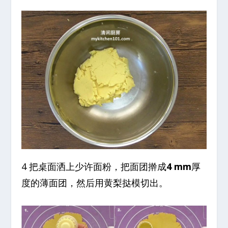
4 把桌面洒上少许面粉，把面团擀成
4 mm
厚
度的薄面团，然后用黄梨挞模切出。