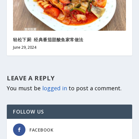
轻松下厨: 经典番茄甜酸鱼家常做法
June 29, 2024
LEAVE A REPLY
You must be
logged in
to post a comment.
FOLLOW US
FACEBOOK