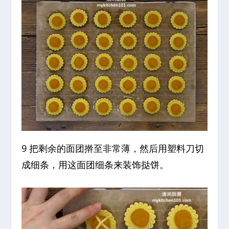
9 把剩余的面团擀至非常薄，然后用塑料刀切
成细条，用这面团细条来装饰挞饼。