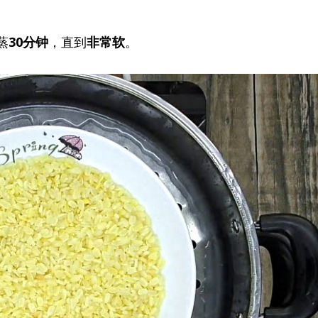
蒸
30分钟
，直到
非常软
。