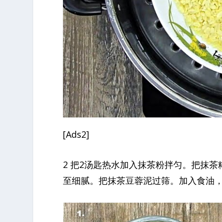
[Ads2]
2 把2汤匙热水加入抹茶粉拌匀。把抹
至细腻。把抹茶豆蓉泥过筛。加入食油