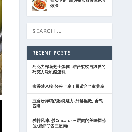
轻松下厨: 经典番茄甜酸鱼家常
做法
RECENT POSTS
巧克力棉花芝士蛋糕- 结合柔软与浓香的
巧克力轻乳酪蛋糕
家香炒米粉-轻松上桌！最适合全家共享
五香粉炸鸡的独特魅力-外酥里嫩, 香气
四溢
独特风味: 炒Cincalok三层肉的美味探秘
(炒咸虾仔酱三层肉)