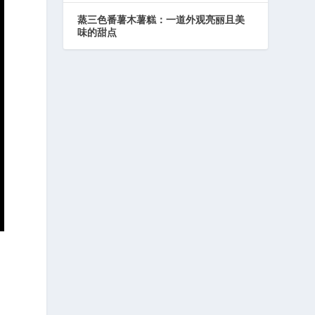
蒸三色番薯木薯糕：一道外观亮丽且美
味的甜点