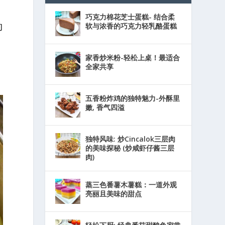
巧克力棉花芝士蛋糕- 结合柔
的
软与浓香的巧克力轻乳酪蛋糕
家香炒米粉-轻松上桌！最适合
全家共享
五香粉炸鸡的独特魅力-外酥里
嫩, 香气四溢
独特风味: 炒Cincalok三层肉
的美味探秘 (炒咸虾仔酱三层
肉)
蒸三色番薯木薯糕：一道外观
亮丽且美味的甜点