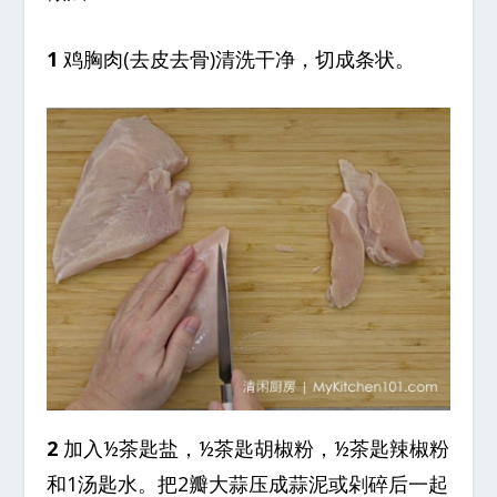
1
鸡胸肉(去皮去骨)清洗干净，切成条状。
2
加入½茶匙盐，½茶匙胡椒粉，½茶匙辣椒粉
和1汤匙水。把2瓣大蒜压成蒜泥或剁碎后一起