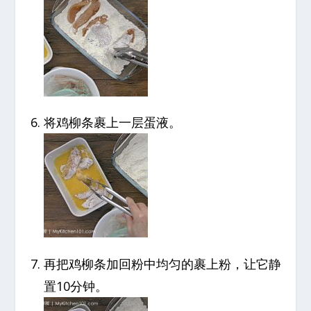
将鸡柳条裹上一层蛋液。
再把鸡柳条加回粉中均匀的裹上粉，让它静
置10分钟。