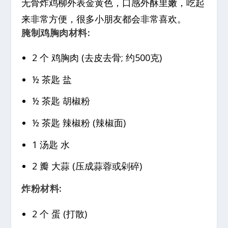
无骨炸鸡柳外表金黄色，口感外酥里嫩，吃起
来非常方便，很多小朋友都会非常喜欢。
腌制鸡胸肉材料:
2 个 鸡胸肉 (去皮去骨; 约500克)
½ 茶匙 盐
½ 茶匙 胡椒粉
½ 茶匙 辣椒粉 (辣椒面)
1 汤匙 水
2 瓣 大蒜 (压成蒜蓉或剁碎)
炸粉材料:
2 个 蛋 (打散)