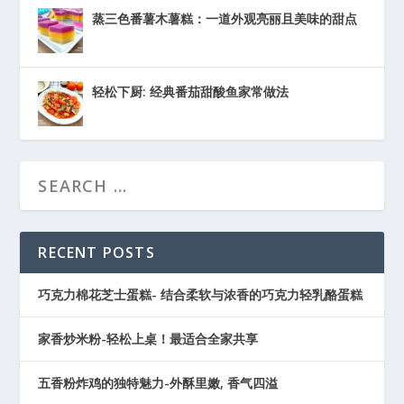
蒸三色番薯木薯糕：一道外观亮丽且美味的甜点
轻松下厨: 经典番茄甜酸鱼家常做法
RECENT POSTS
巧克力棉花芝士蛋糕- 结合柔软与浓香的巧克力轻乳酪蛋糕
家香炒米粉-轻松上桌！最适合全家共享
五香粉炸鸡的独特魅力-外酥里嫩, 香气四溢