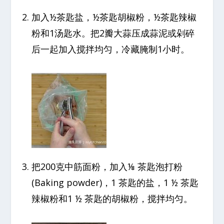
加入½茶匙盐，½茶匙胡椒粉，½茶匙辣椒
粉和1汤匙水。把2瓣大蒜压成蒜泥或剁碎
后一起加入搅拌均匀，冷藏腌制1小时。
把200克中筋面粉，加入⅛ 茶匙泡打粉
(Baking powder)，1 茶匙的盐，1 ½ 茶匙
辣椒粉和1 ½ 茶匙的胡椒粉，搅拌均匀。