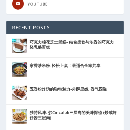
YOUTUBE
RECENT POSTS
巧克力棉花芝士蛋糕- 结合柔软与浓香的巧克力
轻乳酪蛋糕
家香炒米粉-轻松上桌！最适合全家共享
五香粉炸鸡的独特魅力-外酥里嫩, 香气四溢
独特风味: 炒Cincalok三层肉的美味探秘 (炒咸虾
仔酱三层肉)