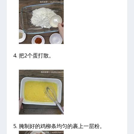
把2个蛋打散。
腌制好的鸡柳条均匀的裹上一层粉。