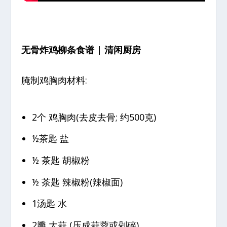
无骨炸鸡柳条食谱 | 清闲厨房
腌制鸡胸肉材料:
2个 鸡胸肉(去皮去骨; 约500克)
½茶匙 盐
½ 茶匙 胡椒粉
½ 茶匙 辣椒粉(辣椒面)
1汤匙 水
2瓣 大蒜 (压成蒜蓉或剁碎)