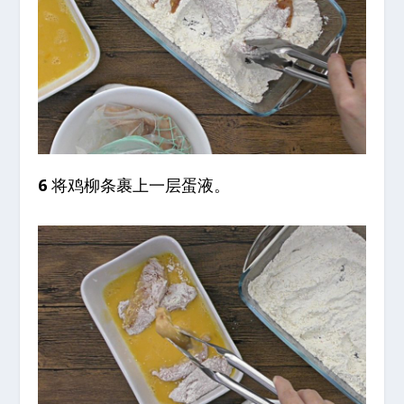
6
将鸡柳条裹上一层蛋液。