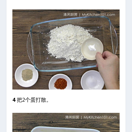
4
把2个蛋打散。