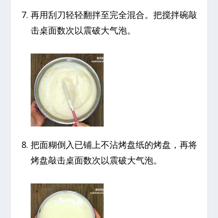
再用刮刀轻轻翻拌至完全混合。把搅拌碗敲
击桌面数次以震破大气泡。
把面糊倒入已铺上不沾烤盘纸的烤盘，再将
烤盘敲击桌面数次以震破大气泡。