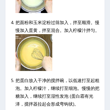
把面粉和玉米淀粉过筛加入，拌至顺滑。慢
慢加入蛋黄，拌至混合。加入柠檬汁拌匀。
把蛋白放入干净的搅拌碗，以低速打至起粗
泡。加入柠檬汁，继续打至细泡。慢慢的把
糖加入，继续打至湿性发泡 (蛋白霜有光
泽，搅拌器拉起会形成弯钩状)。