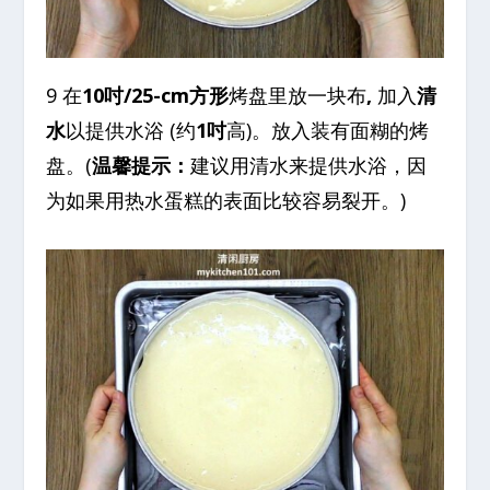
9 在
10吋/25-cm方形
烤盘里放一块布
,
加入
清
水
以提供水浴 (约
1吋
高)。放入装有面糊的烤
盘。(
温馨提示：
建议用清水来提供水浴，因
为如果用热水蛋糕的表面比较容易裂开。)