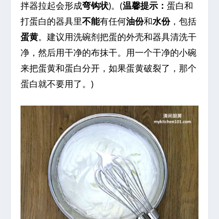
拌器拉起会形成
弯钩状
)。(
温馨提示：
蛋白和
打蛋白的器具里
不能
有任何
油份
和
水份
，包括
蛋黄
。建议用洗碗剂把蛋的外壳和器具清洗干
净，然后用干净的布抹干。用一个干净的小碗
来把蛋黄和蛋白分开，如果蛋黄破裂了，那个
蛋白就不要用了。)