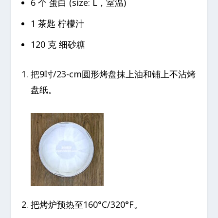
6 个 蛋白 (size: L，室温)
1 茶匙 柠檬汁
120 克 细砂糖
把9吋/23-cm圆形烤盘抹上油和铺上不沾烤
盘纸。
把烤炉预热至160°C/320°F。