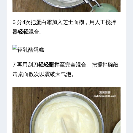
6 分4次把蛋白霜加入芝士面糊，用人工搅拌
器
轻轻
混合。
7 再用刮刀
轻轻翻拌
至完全混合。把搅拌碗敲
击桌面数次以震破大气泡。