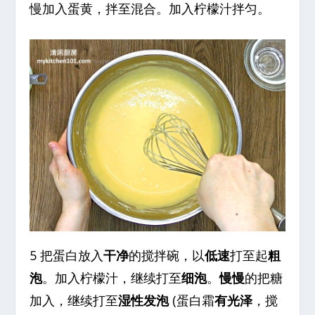
慢加入蛋黄，拌至混合。加入柠檬汁拌匀。
5 把蛋白放入
干净
的搅拌碗，以
低速
打至起
粗
泡
。加入柠檬汁，继续打至
细泡
。
慢慢
的把糖
加入，继续打至
湿性发泡
(蛋白霜
有光泽
，搅