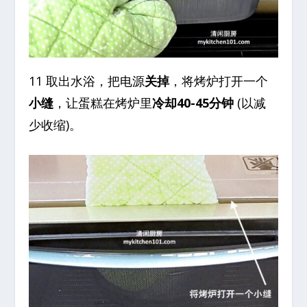
11 取出水浴，把电源
关掉
，将烤炉打开一个
小缝
，让蛋糕在烤炉里
冷却40-45分钟
(以减
少收缩)。