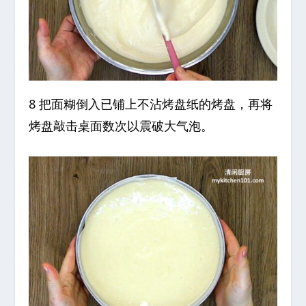
8 把面糊倒入已铺上不沾烤盘纸的烤盘，再将
烤盘敲击桌面数次以震破大气泡。