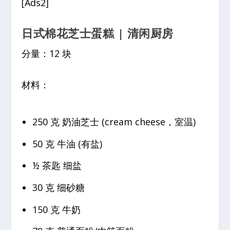
[Ads2]
日式棉花芝士蛋糕 | 清闲厨房
分量：12 块
材料：
250 克 奶油芝士 (cream cheese，室温)
50 克 牛油 (有盐)
½ 茶匙 细盐
30 克 细砂糖
150 克 牛奶