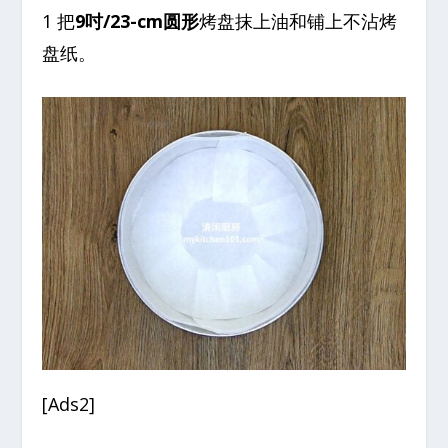
1 把
9吋/23-cm圆形
烤盘抹上油和铺上不沾烤
盘纸。
[Ads2]