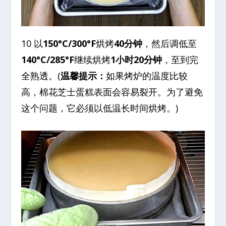
10 以
150°C/300°F
烘烤
40分钟
，然后调低至
140°C/285°F
继续烘烤
1小时20分钟
，至到完
全熟透。(
温馨提示：
如果烤炉的温度比较
高，棉花芝士蛋糕表面会容易裂开。为了避免
这个问题，它必须以低温长时间烘烤。)