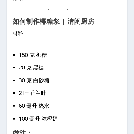
如何制作椰糖浆 | 清闲厨房
材料：
150 克 椰糖
20 克 黑糖
30 克 白砂糖
2 叶 香兰叶
60 毫升 热水
100 毫升 浓椰奶
做法：