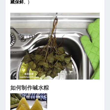
藏保鲜
。)
如何制作碱水粽