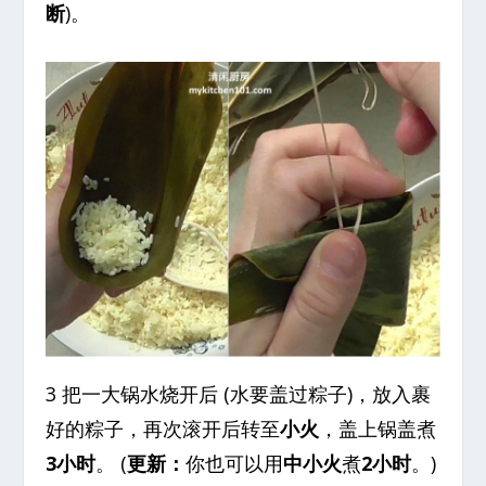
断
)。
3 把一大锅水烧开后 (水要盖过粽子)，放入裹
好的粽子，再次滚开后转至
小火
，盖上锅盖煮
3小时
。
(
更新：
你也可以用
中小火
煮
2小时
。)