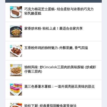
巧克力棉花芝士蛋糕- 结合柔软与浓香的巧克力
轻乳酪蛋糕
家香炒米粉-轻松上桌！最适合全家共享
五香粉炸鸡的独特魅力-外酥里嫩, 香气四溢
独特风味: 炒Cincalok三层肉的美味探秘 (炒咸虾
仔酱三层肉)
蒸三色番薯木薯糕：一道外观亮丽且美味的甜点
轻松下厨: 经典番茄甜酸鱼家常做法