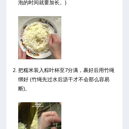
泡的时间就要加长。)
把糯米装入粽叶杯至7分满，裹好后用竹绳
绑好 (竹绳先过水后沥干才不会那么容易
断)。