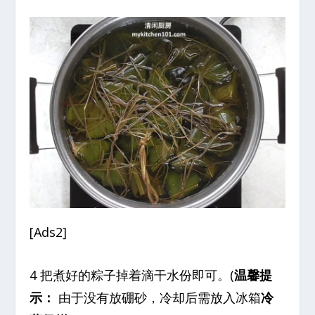
[Ads2]
4 把煮好的粽子掉着滴干水份即可。(
温馨提
示：
由于没有放硼砂，冷却后需放入冰箱
冷