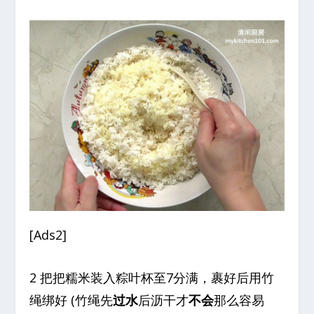
[Ads2]
2 把把糯米装入粽叶杯至7分满，裹好后用竹
绳绑好 (竹绳先
过水
后沥干才
不会
那么容易