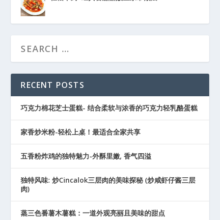
RECENT POSTS
巧克力棉花芝士蛋糕- 结合柔软与浓香的巧克力轻乳酪蛋糕
家香炒米粉-轻松上桌！最适合全家共享
五香粉炸鸡的独特魅力-外酥里嫩, 香气四溢
独特风味: 炒Cincalok三层肉的美味探秘 (炒咸虾仔酱三层
肉)
蒸三色番薯木薯糕：一道外观亮丽且美味的甜点