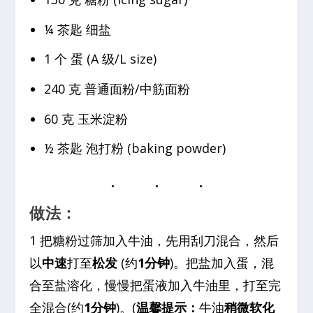
¼ 茶匙 细盐
1 个 蛋 (A 级/L size)
240 克 普通面粉/中筋面粉
60 克 玉米淀粉
½ 茶匙 泡打粉 (baking powder)
做法：
1 把糖粉过筛加入牛油，先用刮刀混合，然后
以
中速
打至
松发
(约
1分钟
)。把盐加入蛋，混
合至盐溶化，慢慢把蛋液加入牛油里，打至完
全混合(约
1分钟
)。(
温馨提示：
牛油
稍微软化