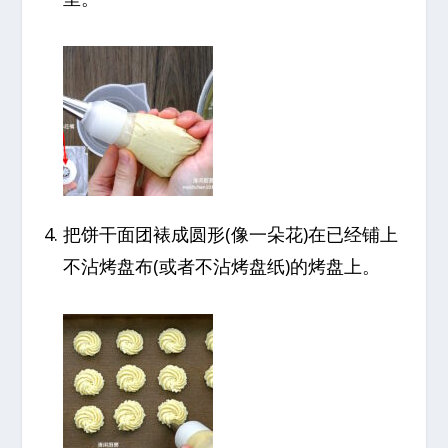
把饼干面团裱成圆形(像一朵花)在已经铺上
不沾烤盘布(或者不沾烤盘纸)的烤盘上。