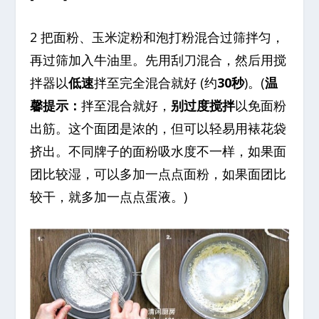
2 把面粉、玉米淀粉和泡打粉混合过筛拌匀，
再过筛加入牛油里。先用刮刀混合，然后用搅
拌器以
低速
拌至完全混合就好 (约
30秒
)。(
温
馨提示：
拌至混合就好，
别过度搅拌
以免面粉
出筋。这个面团是浓的，但可以轻易用裱花袋
挤出。不同牌子的面粉吸水度不一样，如果面
团比较湿，可以多加一点点面粉，如果面团比
较干，就多加一点点蛋液。)