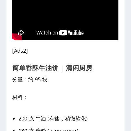
[Ads2]
简单香酥牛油饼 | 清闲厨房
分量：约 95 块
材料：
200 克 牛油 (有盐，稍微软化)
130 克 糖粉 (icing sugar)