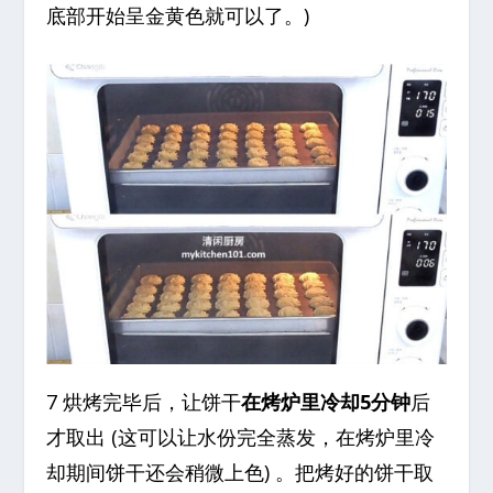
底部开始呈金黄色就可以了。)
7 烘烤完毕后，让饼干
在烤炉里冷却5分钟
后
才取出 (这可以让水份完全蒸发，在烤炉里冷
却期间饼干还会稍微上色) 。把烤好的饼干取