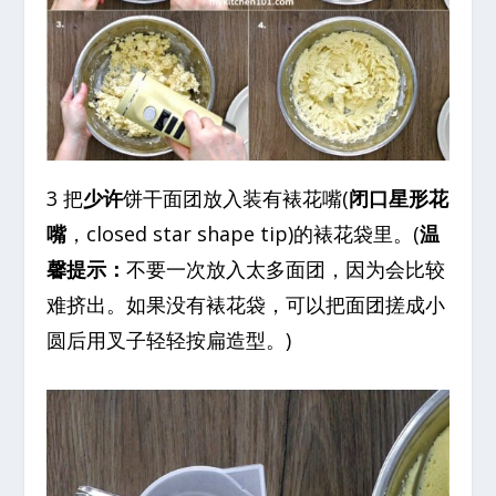
3 把
少许
饼干面团放入装有裱花嘴(
闭口星形花
嘴
，closed star shape tip)的裱花袋里。(
温
馨提示：
不要一次放入太多面团，因为会比较
难挤出。如果没有裱花袋，可以把面团搓成小
圆后用叉子轻轻按扁造型。)