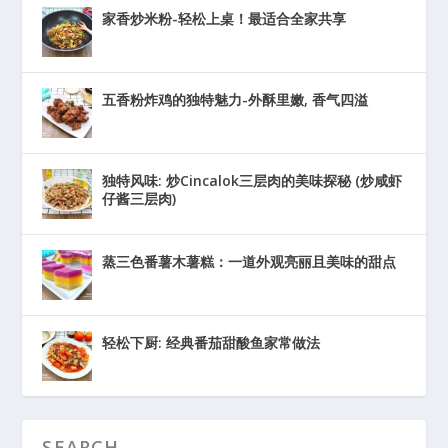
家香炒米粉-轻松上桌！最适合全家共享
五香粉炸鸡的独特魅力-外酥里嫩, 香气四溢
独特风味: 炒Cincalok三层肉的美味探秘 (炒咸虾
仔酱三层肉)
蒸三色番薯木薯糕：一道外观亮丽且美味的甜点
轻松下厨: 经典番茄甜酸鱼家常做法