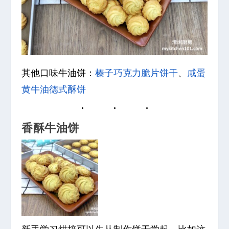
其他口味牛油饼：
榛子巧克力脆片饼干
、
咸蛋
黄牛油德式酥饼
香酥牛油饼
新手学习烘培可以先从制作饼干学起，比如这