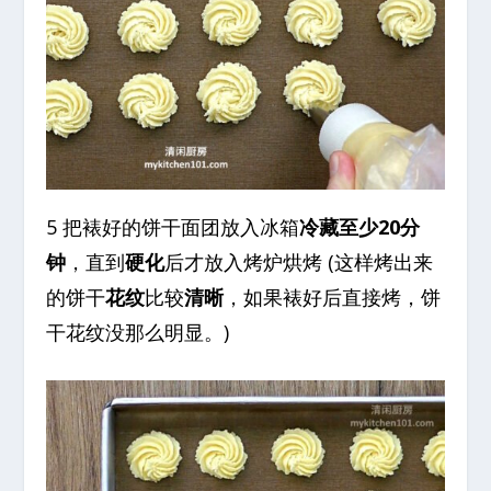
5 把裱好的饼干面团放入冰箱
冷藏至少20分
钟
，直到
硬化
后才放入烤炉烘烤 (这样烤出来
的饼干
花纹
比较
清晰
，如果裱好后直接烤，饼
干花纹没那么明显。)