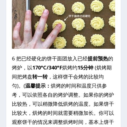
6 把已经硬化的饼干面团放入已经
提前预热
的
烤炉，以
170°C/340°F
烘烤约
15分钟
(烘烤期
间把烤盘
转一转
，这样饼干会烤的比较均
匀)。(
温馨提示：
烘烤的时间和温度只供参
考，可以依照各自的烤炉调整。如果你的烤炉
比较热，可以稍微降低烘烤的温度。如果饼干
比较大，烘烤的时间就需要稍微加长。你可以
观察饼干的情况来调整烘烤时间，基本上饼干