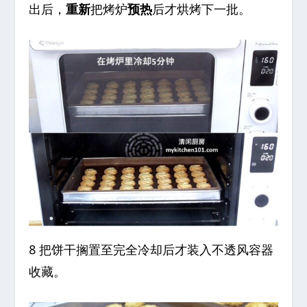
出后，
重新
把烤炉
预热
后才烘烤下一批。
8 把饼干搁置至完全冷却后才装入不透风容器
收藏。