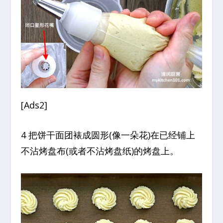
[Ads2]
4 把饼干面团裱成圆形(像一朵花)在已经铺上
不沾烤盘布(或者不沾烤盘纸)的烤盘上。