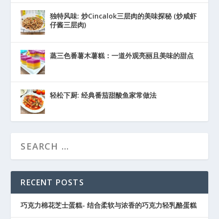
独特风味: 炒Cincalok三层肉的美味探秘 (炒咸虾
仔酱三层肉)
蒸三色番薯木薯糕：一道外观亮丽且美味的甜点
轻松下厨: 经典番茄甜酸鱼家常做法
RECENT POSTS
巧克力棉花芝士蛋糕- 结合柔软与浓香的巧克力轻乳酪蛋糕