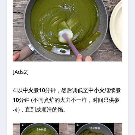
[Ads2]
4 以
中火
煮
10
分钟，然后调低至
中小火
继续煮
10
分钟 (不同煮炉的火力不一样，时间只供参
考)，直到成顺滑的馅。