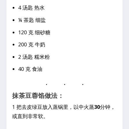
4 汤匙 热水
¼ 茶匙 细盐
120 克 细砂糖
200 克 牛奶
2 汤匙 糯米粉
40 克 食油
抹茶豆蓉馅
做法：
1 把去皮绿豆放入蒸锅里，以中火蒸
30
分钟，
或直到非常软。