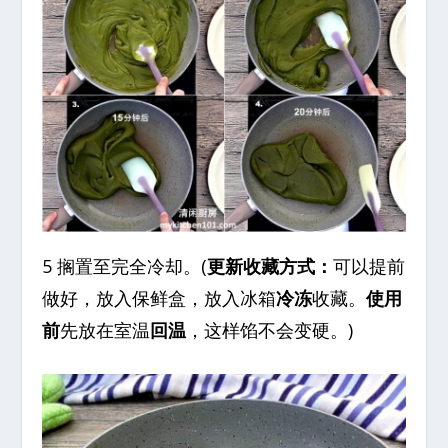
5 搁置至完全冷却。(
更新收藏方式：
可以提前
做好，放入保鲜盒，放入冰箱
冷冻
收藏。
使用
前
先放在室温
回温
，这样馅不会变硬。)