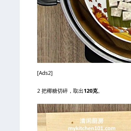
[Ads2]
2 把椰糖切碎，取出
120克
。