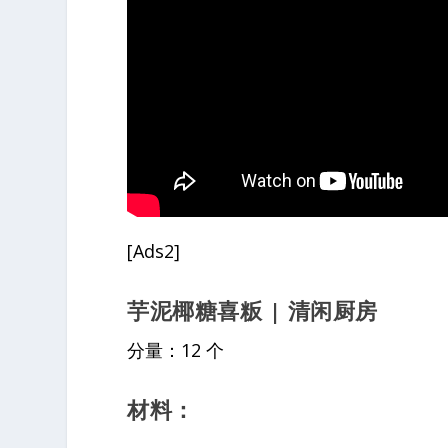
[Ads2]
芋泥椰糖喜粄 | 清闲厨房
分量：12 个
材料：