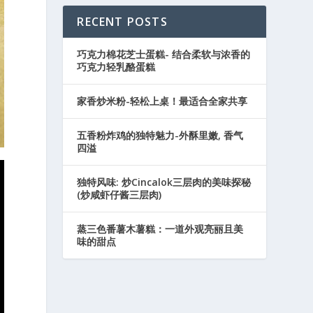
RECENT POSTS
巧克力棉花芝士蛋糕- 结合柔软与浓香的
巧克力轻乳酪蛋糕
家香炒米粉-轻松上桌！最适合全家共享
五香粉炸鸡的独特魅力-外酥里嫩, 香气
四溢
独特风味: 炒Cincalok三层肉的美味探秘
(炒咸虾仔酱三层肉)
蒸三色番薯木薯糕：一道外观亮丽且美
味的甜点