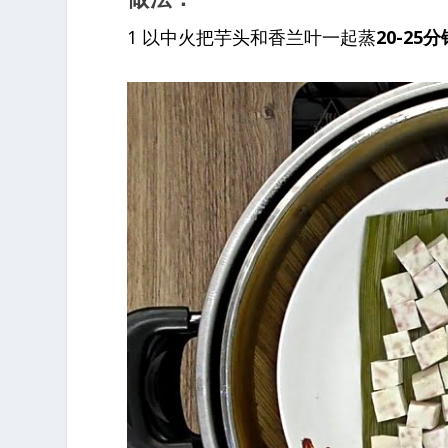
1 以中火把芋头和香兰叶一起蒸
20-25分