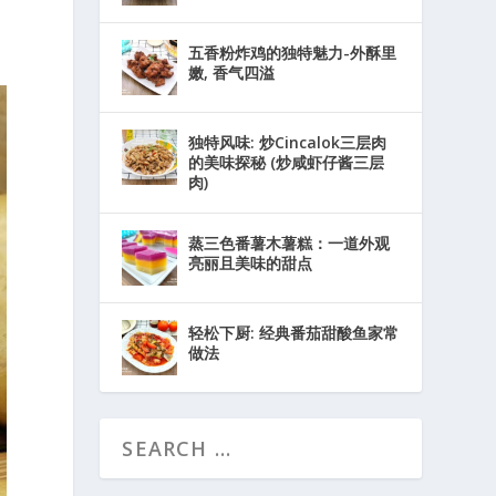
五香粉炸鸡的独特魅力-外酥里
嫩, 香气四溢
独特风味: 炒Cincalok三层肉
的美味探秘 (炒咸虾仔酱三层
肉)
蒸三色番薯木薯糕：一道外观
亮丽且美味的甜点
轻松下厨: 经典番茄甜酸鱼家常
做法