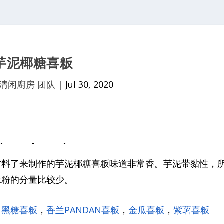
芋泥椰糖喜粄
清闲廚房 团队
|
Jul 30, 2020
材料了来制作的芋泥椰糖喜粄味道非常香。芋泥带黏性，
米粉的分量比较少。
，
黑糖喜粄
，
香兰PANDAN喜粄
，
金瓜喜粄
，
紫薯喜粄