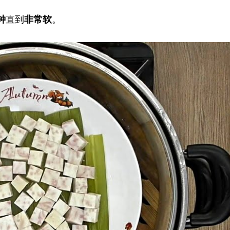
钟
直到
非常软
。