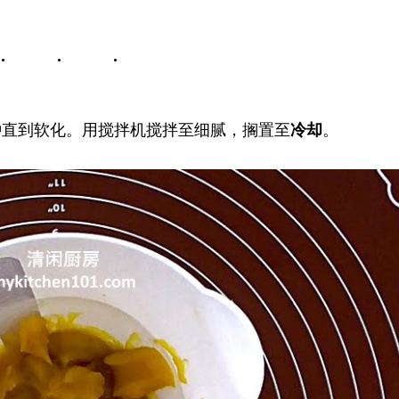
钟直到软化。用搅拌机搅拌至细腻，搁置至
冷却
。