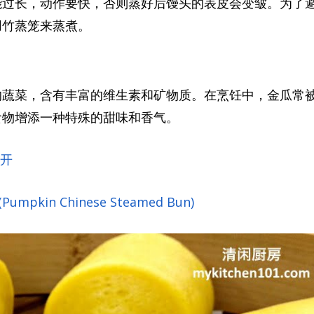
能过长，动作要快，否则蒸好后馒头的表皮会变皱。为了
用竹蒸笼来蒸煮。
的蔬菜，含有丰富的维生素和矿物质。在烹饪中，金瓜常
食物增添一种特殊的甜味和香气。
公开
(Pumpkin Chinese Steamed Bun)