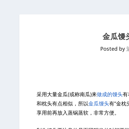
金瓜馒头
Posted by
采用大量金瓜(或称南瓜)来
做成的馒头
有
和枕头有点相似，所以
金瓜馒头
有“金枕
享用前再放入蒸锅蒸软，非常方便。