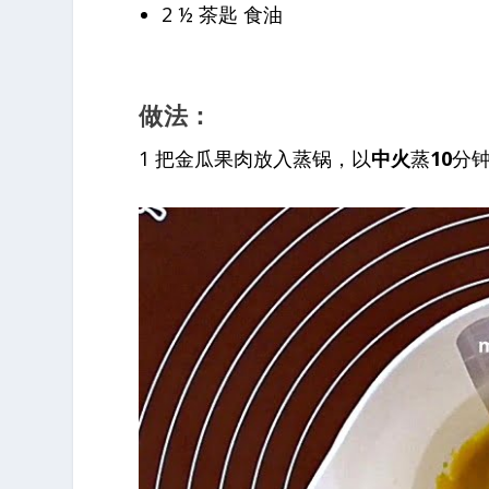
2 ½ 茶匙 食油
做法：
1 把金瓜果肉放入蒸锅，以
中火
蒸
10
分