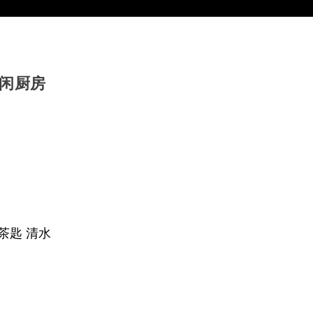
清闲厨房
2 茶匙 清水