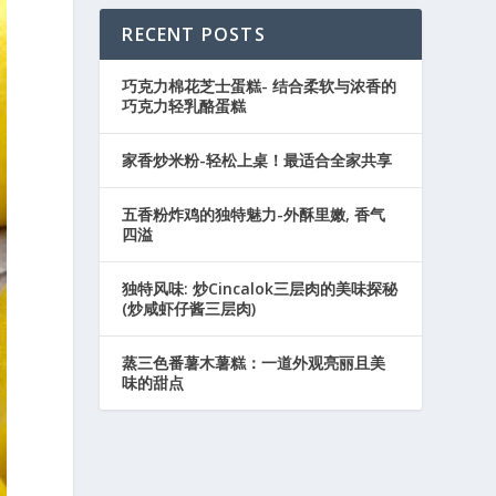
RECENT POSTS
巧克力棉花芝士蛋糕- 结合柔软与浓香的
巧克力轻乳酪蛋糕
家香炒米粉-轻松上桌！最适合全家共享
五香粉炸鸡的独特魅力-外酥里嫩, 香气
四溢
独特风味: 炒Cincalok三层肉的美味探秘
(炒咸虾仔酱三层肉)
蒸三色番薯木薯糕：一道外观亮丽且美
味的甜点