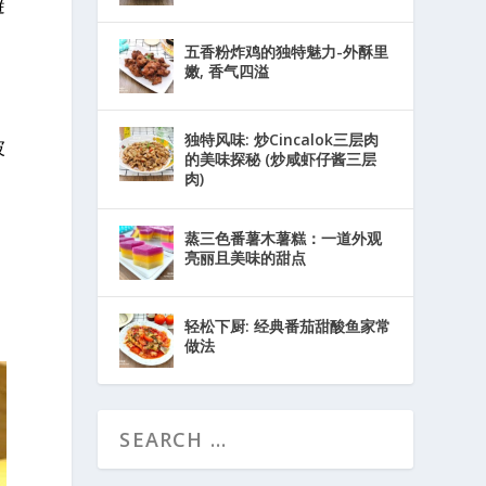
避
五香粉炸鸡的独特魅力-外酥里
嫩, 香气四溢
独特风味: 炒Cincalok三层肉
被
的美味探秘 (炒咸虾仔酱三层
肉)
蒸三色番薯木薯糕：一道外观
亮丽且美味的甜点
轻松下厨: 经典番茄甜酸鱼家常
做法