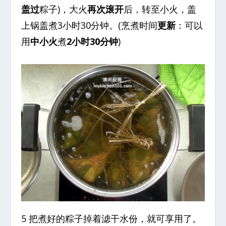
盖过
粽子)，大火
再次滚开
后，转至小火，盖
上锅盖煮3小时30分钟。(烹煮时间
更新
：可以
用
中小火
煮
2小时30分钟
)
5 把煮好的粽子掉着滤干水份，就可享用了。