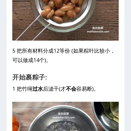
5 把所有材料分成12等份 (如果粽叶比较小，
可以做成14个)。
开始裹粽子:
1 把竹绳
过水
后滤干(才
不会
容易断)。