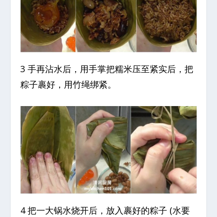
3 手再沾水后，用手掌把糯米压至紧实后，把
粽子裹好，用竹绳绑紧。
4 把一大锅水烧开后，放入裹好的粽子 (水要