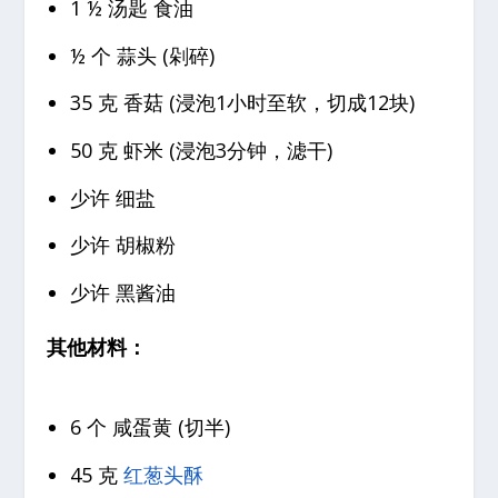
1 ½ 汤匙 食油
½ 个 蒜头 (剁碎)
35 克 香菇 (浸泡1小时至软，切成12块)
50 克 虾米 (浸泡3分钟，滤干)
少许 细盐
少许 胡椒粉
少许 黑酱油
其他材料：
6 个 咸蛋黄 (切半)
45 克
红葱头酥