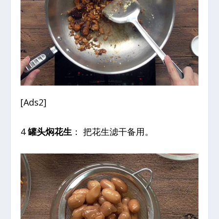
[Ads2]
4
罐头焖花生
： 把花生滤干备用。