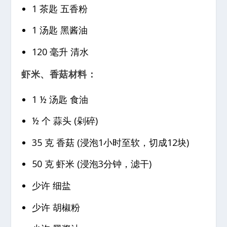
1 茶匙 五香粉
1 汤匙 黑酱油
120 毫升 清水
虾米、香菇材料：
1 ½ 汤匙 食油
½ 个 蒜头 (剁碎)
35 克 香菇 (浸泡1小时至软，切成12块)
50 克 虾米 (浸泡3分钟，滤干)
少许 细盐
少许 胡椒粉