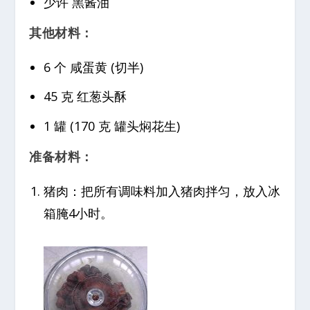
少许 黑酱油
其他材料：
6 个 咸蛋黄 (切半)
45 克 红葱头酥
1 罐 (170 克 罐头焖花生)
准备材料：
猪肉：把所有调味料加入猪肉拌匀，放入冰
箱腌4小时。