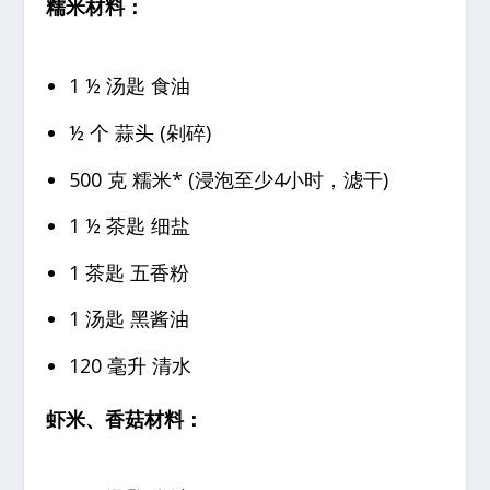
糯米材料：
1 ½ 汤匙 食油
½ 个 蒜头 (剁碎)
500 克 糯米* (浸泡至少4小时，滤干)
1 ½ 茶匙 细盐
1 茶匙 五香粉
1 汤匙 黑酱油
120 毫升 清水
虾米、香菇材料：