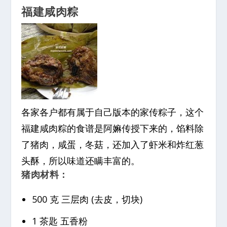
福建咸肉粽
各家各户都有属于自己版本的家传粽子，这个
福建咸肉粽的食谱是阿嫲传授下来的，馅料除
了猪肉，咸蛋，冬菇，还加入了虾米和炸红葱
头酥，所以味道还瞒丰富的。
猪肉材料：
500 克 三层肉 (去皮，切块)
1 茶匙 五香粉