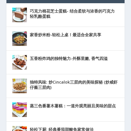
巧克力棉花芝士蛋糕- 结合柔软与浓香的巧克力
轻乳酪蛋糕
家香炒米粉-轻松上桌！最适合全家共享
五香粉炸鸡的独特魅力-外酥里嫩, 香气四溢
独特风味: 炒Cincalok三层肉的美味探秘 (炒咸虾
仔酱三层肉)
蒸三色番薯木薯糕：一道外观亮丽且美味的甜点
轻松下厨: 经典番茄甜酸鱼家常做法