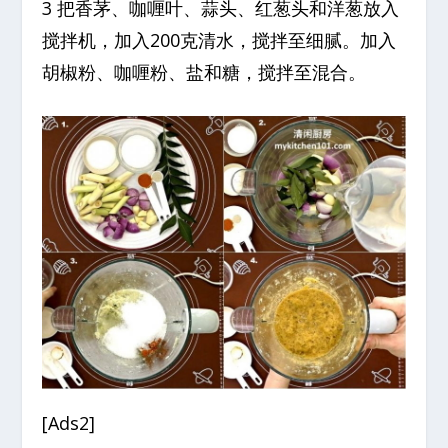
3 把香茅、咖喱叶、蒜头、红葱头和洋葱放入
搅拌机，加入200克清水，搅拌至细腻。加入
胡椒粉、咖喱粉、盐和糖，搅拌至混合。
[Ads2]