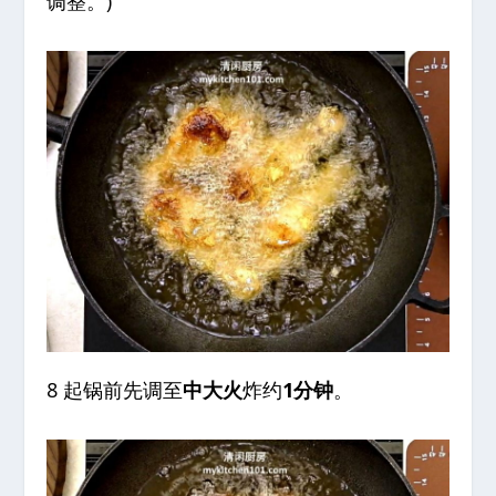
调整。)
8 起锅前先调至
中大火
炸约
1分钟
。