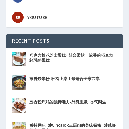
YOUTUBE
RECENT POSTS
巧克力棉花芝士蛋糕- 结合柔软与浓香的巧克力
轻乳酪蛋糕
家香炒米粉-轻松上桌！最适合全家共享
五香粉炸鸡的独特魅力-外酥里嫩, 香气四溢
独特风味: 炒Cincalok三层肉的美味探秘 (炒咸虾