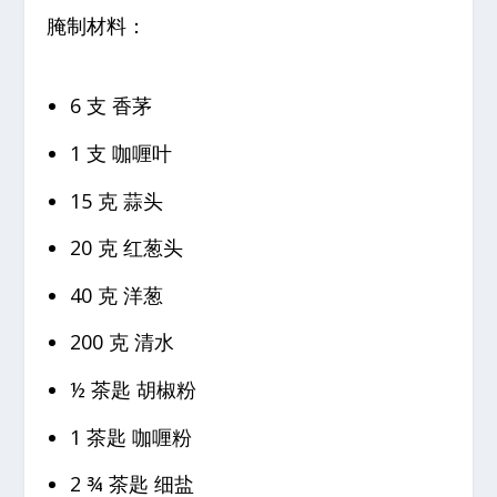
腌制材料：
6 支 香茅
1 支 咖喱叶
15 克 蒜头
20 克 红葱头
40 克 洋葱
200 克 清水
½ 茶匙 胡椒粉
1 茶匙 咖喱粉
2 ¾ 茶匙 细盐