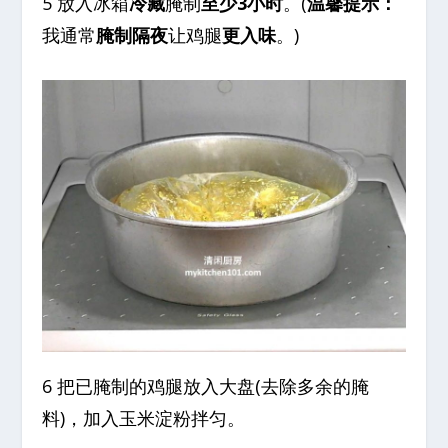
5 放入冰箱
冷藏
腌制
至少3小时
。(
温馨提示：
我通常
腌制隔夜
让鸡腿
更入味
。)
6 把已腌制的鸡腿放入大盘(去除多余的腌
料)，加入玉米淀粉拌匀。