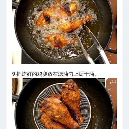
9 把炸好的鸡腿放在滤油勺上沥干油。