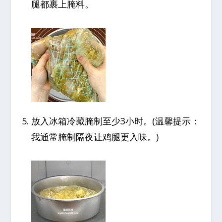
腿都裹上腌料。
放入冰箱冷藏腌制至少3小时。(温馨提示：
我通常腌制隔夜让鸡腿更入味。)