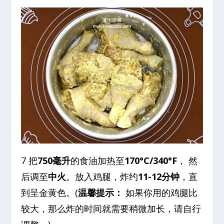
7 把
750毫升
的食油加热至
170°C/340°F
， 然
后调至
中火
。放入鸡腿，炸约
11-12分钟
，直
到呈金黄色。(
温馨提示：
如果你用的鸡腿比
较大，那么炸的时间就需要稍微加长，请自行