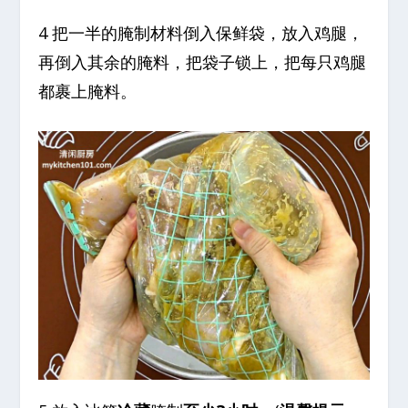
4 把一半的腌制材料倒入保鲜袋，放入鸡腿，
再倒入其余的腌料，把袋子锁上，把每只鸡腿
都裹上腌料。