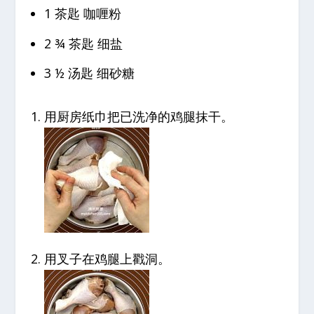
1 茶匙 咖喱粉
2 ¾ 茶匙 细盐
3 ½ 汤匙 细砂糖
用厨房纸巾把已洗净的鸡腿抹干。
用叉子在鸡腿上戳洞。