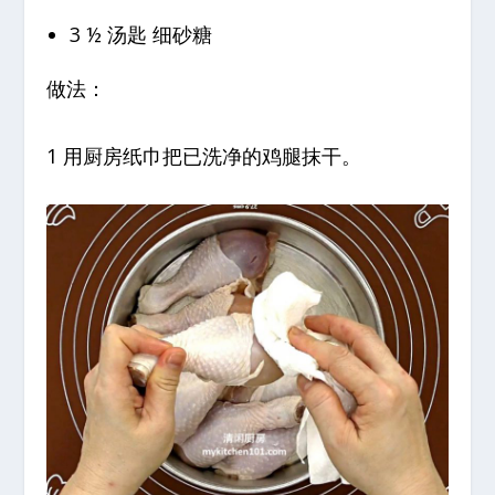
3 ½ 汤匙 细砂糖
做法：
1 用厨房纸巾把已洗净的鸡腿抹干。