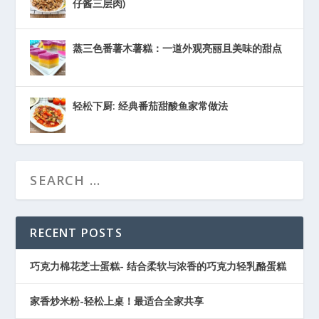
仔酱三层肉)
蒸三色番薯木薯糕：一道外观亮丽且美味的甜点
轻松下厨: 经典番茄甜酸鱼家常做法
RECENT POSTS
巧克力棉花芝士蛋糕- 结合柔软与浓香的巧克力轻乳酪蛋糕
家香炒米粉-轻松上桌！最适合全家共享