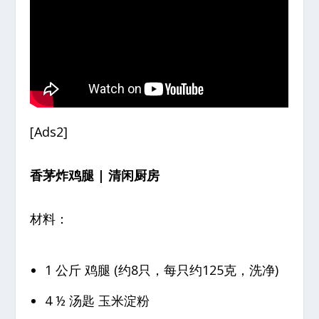
[Ads2]
香茅炸鸡腿 | 清闲厨房
材料：
1 公斤 鸡腿 (约8只，每只约125克，洗净)
4 ½ 汤匙 玉米淀粉