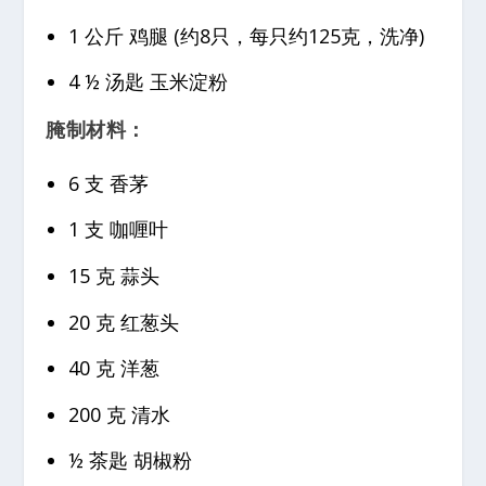
1 公斤 鸡腿 (约8只，每只约125克，洗净)
4 ½ 汤匙 玉米淀粉
腌制材料：
6 支 香茅
1 支 咖喱叶
15 克 蒜头
20 克 红葱头
40 克 洋葱
200 克 清水
½ 茶匙 胡椒粉