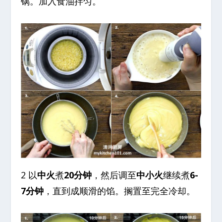
锅。加入食油拌匀。
2 以
中火
煮
20分钟
，然后调至
中小火
继续煮
6-
7分钟
，直到成顺滑的馅。搁置至完全冷却。