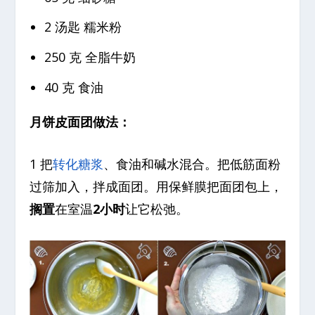
2 汤匙 糯米粉
250 克 全脂牛奶
40 克 食油
月饼皮面团做法：
1 把
转化糖浆
、食油和碱水混合。把低筋面粉
过筛加入，拌成面团。用保鲜膜把面团包上，
搁置
在室温
2小时
让它松弛。