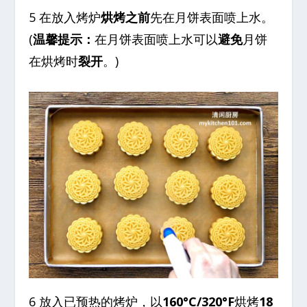
5 在放入烤炉
烘烤之前
先在月饼表面喷上水。
(
温馨提示：
在月饼表面喷上水可以
避免
月饼
在烘烤时
裂开
。)
6 放入已预热的烤炉，以
160°C/320°F
烘烤
18