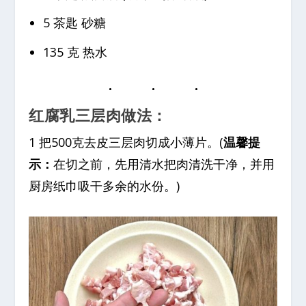
5 茶匙 砂糖
135 克 热水
红腐乳三层肉做法：
1 把500克去皮三层肉切成小薄片。(
温馨提
示：
在切之前，先用清水把肉清洗干净，并用
厨房纸巾吸干多余的水份。)