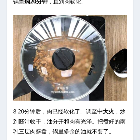
锅盖
焖20分钟
，直到肉软化。
8 20分钟后，肉已经软化了。调至
中大火
，炒
到酱汁收干，油分开和肉有光泽。把煮好的南
乳三层肉盛盘，锅里多余的油就不要了。