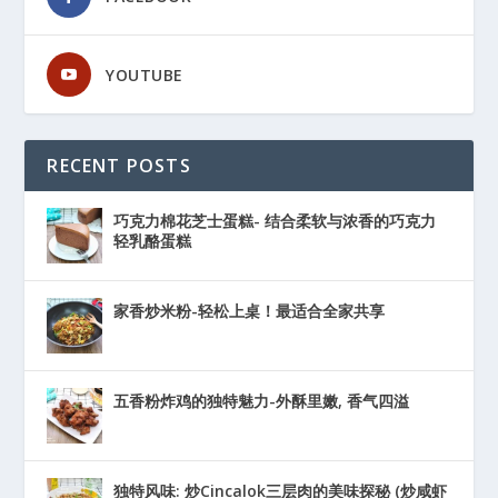
YOUTUBE
RECENT POSTS
巧克力棉花芝士蛋糕- 结合柔软与浓香的巧克力
轻乳酪蛋糕
家香炒米粉-轻松上桌！最适合全家共享
五香粉炸鸡的独特魅力-外酥里嫩, 香气四溢
独特风味: 炒Cincalok三层肉的美味探秘 (炒咸虾