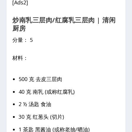
[Ads2]
炒南乳三层肉/红腐乳三层肉 | 清闲
厨房
分量： 5
材料：
500 克 去皮三层肉
40 克 南乳 (或称红腐乳)
2 ½ 汤匙 食油
30 克 红葱头 (切片)
1 茶匙 黑酱油 (或称老抽/晒油)