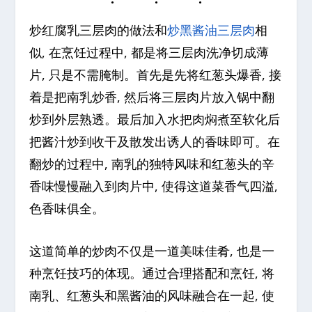
炒红腐乳三层肉的做法和
炒黑酱油三层肉
相
似, 在烹饪过程中, 都是将三层肉洗净切成薄
片, 只是不需腌制。首先是先将红葱头爆香, 接
着是把南乳炒香, 然后将三层肉片放入锅中翻
炒到外层熟透。最后加入水把肉焖煮至软化后
把酱汁炒到收干及散发出诱人的香味即可。在
翻炒的过程中, 南乳的独特风味和红葱头的辛
香味慢慢融入到肉片中, 使得这道菜香气四溢,
色香味俱全。
这道简单的炒肉不仅是一道美味佳肴, 也是一
种烹饪技巧的体现。通过合理搭配和烹饪, 将
南乳、红葱头和黑酱油的风味融合在一起, 使