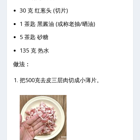
30 克 红葱头 (切片)
1 茶匙 黑酱油 (或称老抽/晒油)
5 茶匙 砂糖
135 克 热水
做法：
把500克去皮三层肉切成小薄片。