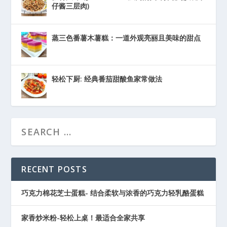
仔酱三层肉)
蒸三色番薯木薯糕：一道外观亮丽且美味的甜点
轻松下厨: 经典番茄甜酸鱼家常做法
RECENT POSTS
巧克力棉花芝士蛋糕- 结合柔软与浓香的巧克力轻乳酪蛋糕
家香炒米粉-轻松上桌！最适合全家共享