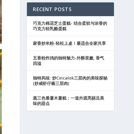
RECENT POSTS
巧克力棉花芝士蛋糕- 结合柔软与浓香的
巧克力轻乳酪蛋糕
家香炒米粉-轻松上桌！最适合全家共享
五香粉炸鸡的独特魅力-外酥里嫩, 香气
四溢
独特风味: 炒Cincalok三层肉的美味探秘
(炒咸虾仔酱三层肉)
蒸三色番薯木薯糕：一道外观亮丽且美
味的甜点