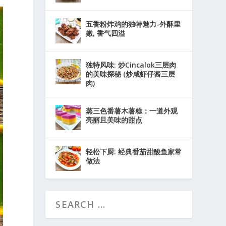
五香粉炸鸡的独特魅力-外酥里
嫩, 香气四溢
独特风味: 炒Cincalok三层肉
的美味探秘 (炒咸虾仔酱三层
肉)
蒸三色番薯木薯糕：一道外观
亮丽且美味的甜点
轻松下厨: 经典番茄甜酸鱼家常
做法