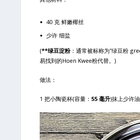
40 克 鲜嫩椰丝
少许 细盐
(
**绿豆淀粉
：通常被标称为”绿豆粉 gre
易找到的Hoen Kwee粉代替。)
做法：
1 把小陶瓷杯(容量：
55 毫升
)抹上少许