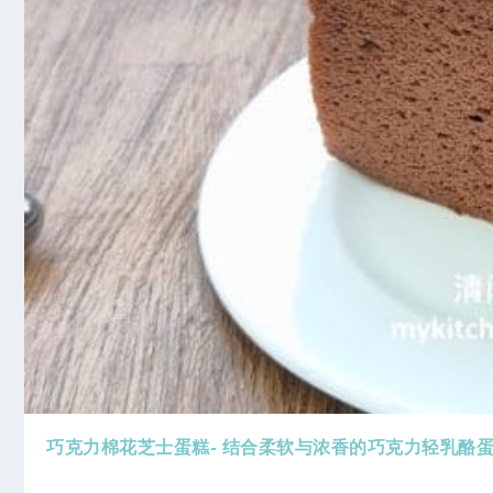
巧克力棉花芝士蛋糕- 结合柔软与浓香的巧克力轻乳酪