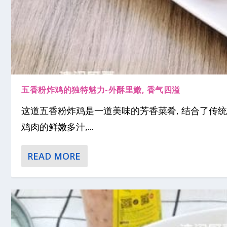
五香粉炸鸡的独特魅力-外酥里嫩, 香气四溢
这道五香粉炸鸡是一道美味的芳香菜肴, 结合了传
鸡肉的鲜嫩多汁,...
READ MORE